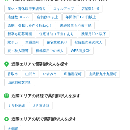
産休・育休取得実績有り
スキルアップ
店舗数1～9
店舗数10～29
店舗数30以上
年間休日120日以上
原則、引越しを伴う転勤なし
未経験者も応募可能
新卒も応募可能
住宅補助（手当）あり
残業月10ｈ以下
駅チカ
車通勤可
在宅業務あり
登録販売者の求人
夏～秋入職可
積極採用中の求人
WEB面接OK
近隣エリアで薬剤師求人を探す
香取市
山武市
いすみ市
印旛郡栄町
山武郡九十九里町
山武郡横芝光町
近隣エリアの路線で薬剤師求人を探す
ＪＲ外房線
ＪＲ東金線
近隣エリアの駅で薬剤師求人を探す
大網駅