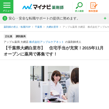
!
安心・安全な転職サポートの提供に努めます。
薬剤師の求人・転職TOP
千葉県
大網白里市
アップル薬局 大網店 株式会社アップル
正社員
調剤薬局
アップル薬局 大網店
株式会社アップルケアネット
の薬剤師求人
【千葉県大網白里市】 住宅手当が充実！2015年11月
オープンに薬局で募集です！