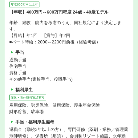
年収600万円以上可
【年収】400万円～600万円程度 24歳～40歳モデル
年齢、経験、能力を考慮のうえ、同社規定により決定しま
す。
【昇給】年1回 【賞与】年2回
■パート時給：2000～2200円前後（経験考慮）
手当
通勤手当
住宅手当
資格手当
その他手当(家族手当、役職手当)
福利厚生
産休・育休取得実績有り
雇用保険、労災保険、健康保険、厚生年金保険
財形貯蓄、駐車場
手当・福利厚生備考
退職金（勤続3年以上の方）、専門研修（薬剤・業務／管理薬
剤師研修）、保養所（那須）、会員制リゾート施設、永年勤