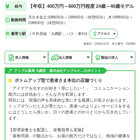
【年収】400万円～600万円程度 24歳～40歳モデル
給与
月火水金土:09時00分～18時00分（休憩60分）,木:09時00分～
勤務時間
20時00分（休憩60分）
最寄り駅
ＪＲ外房線「大網駅」 バス・車5分
アクセス
更新日：2024/11/15 求人番号：532690
求人情報
法人情報
類似の求人
アップル薬局 大網店 株式会社アップルケ…のポイント
ボトムアップ型で患者さま本位の店舗づくり
「アイデアを出すのが好き！形にしたい！」「コミュニケーション
能力には自信あり」そんな方を歓迎します。
同社には、現場の声を具体的な形にする風通しの良さがあります。
トップダウンだと人が育たない。患者へのよりよいサービスをする
にはどうしたら良いか、日々の患者とのやりとりから引き出してい
ます。
【管理栄養士を配置し、栄養指導も実施】
「薬食同源」の観点から、お薬の処方だけではなく、地域の健康を