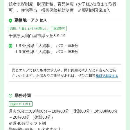
続者表彰制度、財形貯蓄、育児休暇（お子様が1歳まで取得
可）、住宅手当、損害保険補助制度 ※薬剤師国保加入
勤務地・アクセス
原則、引越しを伴う転勤なし
車通勤可
千葉県大網白里市緑ヶ丘3-9-19
ＪＲ外房線「大網駅」 バス・車5分
ＪＲ東金線「大網駅」 バス・車5分
同じエリアで似た条件の求人や、同じ路線の求人なども喜んでご紹
介いたします。お悩みやご希望があれば、ぜひご相談ください。
無料で相談する
勤務時間
残業月10ｈ以下
月火水金土:09時00分～18時00分（休憩60分）,木:09時00分
～20時00分（休憩60分）
※週40時間シフト制
勤務曜日備考：月火水木金土