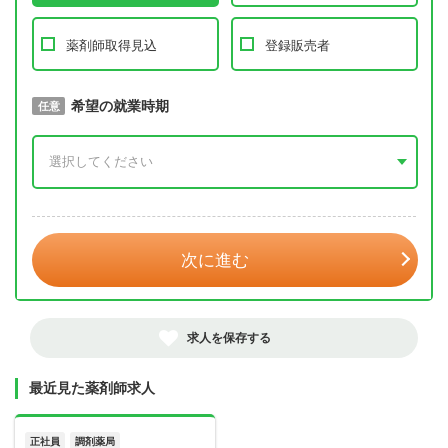
薬剤師取得見込
登録販売者
取得予定年
希望の就業時期
必須
任意
年 3月
次に進む
求人を保存する
最近見た薬剤師求人
正社員
調剤薬局