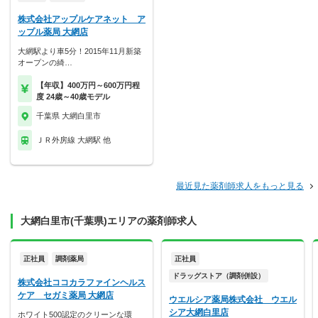
株式会社アップルケアネット ア
ップル薬局 大網店
大網駅より車5分！2015年11月新築
オープンの綺…
【年収】400万円～600万円程
度 24歳～40歳モデル
千葉県 大網白里市
ＪＲ外房線 大網駅 他
最近見た薬剤師求人をもっと見る
大網白里市(千葉県)エリアの薬剤師求人
正社員
調剤薬局
正社員
ドラッグストア（調剤併設）
株式会社ココカラファインヘルス
ケア セガミ薬局 大網店
ウエルシア薬局株式会社 ウエル
シア大網白里店
ホワイト500認定のクリーンな環