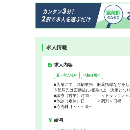
求人情報
求人内容
夏～秋入職可
積極採用中
■店舗にて、調剤業務、服薬指導などをし
※配属先は面接後に相談の上、決定とな
■診療（営業）時間・・・＜ドラッグ＞9：00
■休診（定休）日・・・＜調剤＞日祝
■応需科目・・・眼科
給与