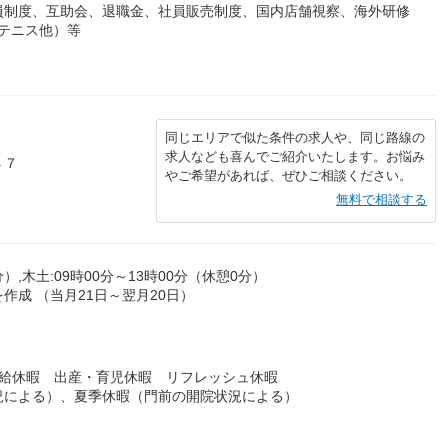
員制度、互助会、退職金、社員販売制度、国内店舗視察、海外研修
（テニス他）等
）
同じエリアで似た条件の求人や、同じ路線の
求人なども喜んでご紹介いたします。お悩み
４７
やご希望があれば、ぜひご相談ください。
無料で相談する
分）,木土:09時00分～13時00分（休憩0分）
成 （当月21日～翌月20日）
有給休暇 出産・育児休暇 リフレッシュ休暇
況による）、夏季休暇（門前の開院状況による）