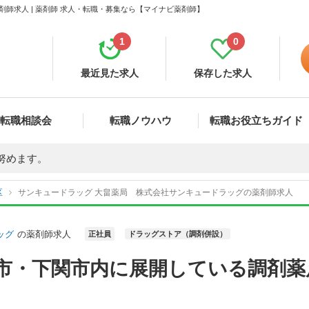
師求人 | 薬剤師 求人・転職・募集なら【マイナビ薬剤師】
1
0
最近見た求人
保存した求人
転職相談会
転職ノウハウ
転職お役立ちガイド
努めます。
区
サンキュードラッグ 大畠薬局 株式会社サンキュードラッグの薬剤師求人
ッグ
の薬剤師求人
正社員
ドラッグストア（調剤併設）
州市・下関市内に展開している調剤