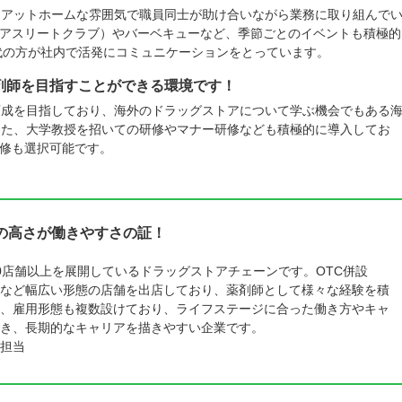
はアットホームな雰囲気で職員同士が助け合いながら業務に取り組んで
アスリートクラブ）やバーベキューなど、季節ごとのイベントも積極的
世代の方が社内で活発にコミュニケーションをとっています。
剤師を目指すことができる環境です！
育成を目指しており、海外のドラッグストアについて学ぶ機会でもある
また、大学教授を招いての研修やマナー研修なども積極的に導入してお
修も選択可能です。
の高さが働きやすさの証！
0店舗以上を展開しているドラッグストアチェーンです。OTC併設
など幅広い形態の店舗を出店しており、薬剤師として様々な経験を積
、雇用形態も複数設けており、ライフステージに合った働き方やキャ
き、長期的なキャリアを描きやすい企業です。
担当