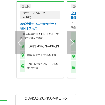
い
正社員
正社員
調剤薬局
タケシタグループ タケシ
治験コーディネーター
（CRC）
剤薬局 馬借店
「いろんな科目を勉強したい
株式会社クリニカルサポート
熱意のある方大募集で…
福岡オフィス
海
【未経験者歓迎！】NTTグループ
【月収】35.0万円～45.
の治験支援を実施す…
円以上 22歳～30歳モ
【年収】430万円～55
【年収】400万円～460万円
以上 22歳～30歳モデル
福岡県 北九州市小倉北区
福岡県 北九州市小倉北
北九州都市モノレール小倉
北九州都市モノレール
線 片野駅
線 旦過駅
この求人と似た求人をチェック