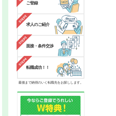
ご登録
STEP2
求人のご紹介
STEP3
面接・条件交渉
STEP4
転職成功！！
最後まで納得のいく転職先をお探しします。