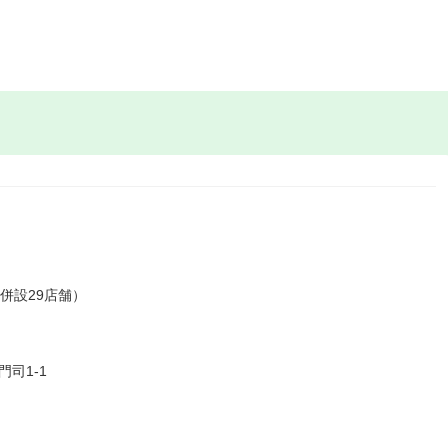
併設29店舗）
司1-1