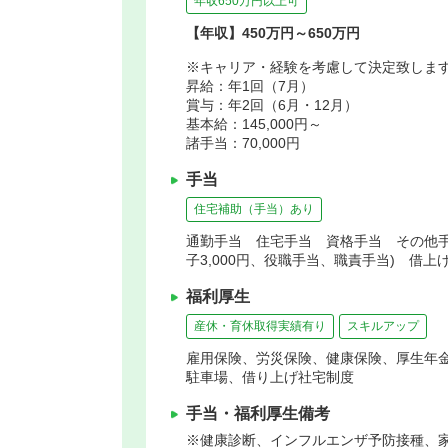
年収650万円以上可
【年収】450万円～650万円
※キャリア・経験を考慮して決定致しま
昇給：年1回（7月）
賞与：年2回（6月・12月）
基本給：145,000円～
諸手当：70,000円
手当
住宅補助（手当）あり
通勤手当 住宅手当 資格手当 その他手当(
子3,000円、役職手当、職責手当) 借上
福利厚生
産休・育休取得実績有り
スキルアップ
雇用保険、労災保険、健康保険、厚生年
駐車場、借り上げ社宅制度
手当・福利厚生備考
※健康診断、インフルエンザ予防接種、家