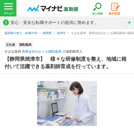
!
安心・安全な転職サポートの提供に努めます。
薬剤師の求人・転職TOP
静岡県
焼津市
すばる薬局 有限会社わかくさ調剤薬局の薬剤
正社員
調剤薬局
すばる薬局
有限会社わかくさ調剤薬局
の薬剤師求人
【静岡県焼津市】 様々な研修制度を整え、地域に根
付いて活躍できる薬剤師育成を行っています。