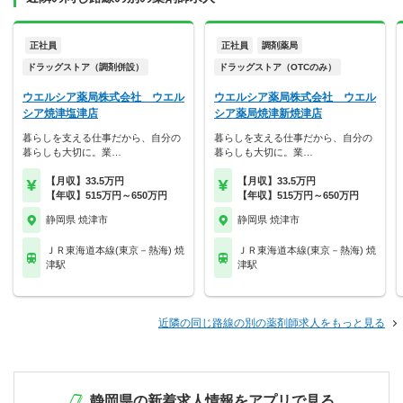
正社員
正社員
調剤薬局
ドラッグストア（調剤併設）
ドラッグストア（OTCのみ）
ウエルシア薬局株式会社 ウエル
ウエルシア薬局株式会社 ウエル
シア焼津塩津店
シア薬局焼津新焼津店
暮らしを支える仕事だから、自分の
暮らしを支える仕事だから、自分の
暮らしも大切に。業…
暮らしも大切に。業…
【月収】33.5万円
【月収】33.5万円
【年収】515万円～650万円
【年収】515万円～650万円
静岡県 焼津市
静岡県 焼津市
ＪＲ東海道本線(東京－熱海) 焼
ＪＲ東海道本線(東京－熱海) 焼
津駅
津駅
近隣の同じ路線の別の薬剤師求人をもっと見る
静岡県の新着求人情報をアプリで見る