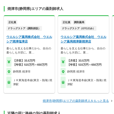
焼津市(静岡県)エリアの薬剤師求人
正社員
正社員
調剤薬局
ドラッグストア（調剤併設）
ドラッグストア（OTCのみ）
ウエルシア薬局株式会社 ウエル
ウエルシア薬局株式会社 ウエル
シア焼津塩津店
シア薬局焼津新焼津店
暮らしを支える仕事だから、自分の
暮らしを支える仕事だから、自分の
暮らしも大切に。業…
暮らしも大切に。業…
【月収】33.5万円
【月収】33.5万円
【年収】515万円～650万円
【年収】515万円～650万円
静岡県 焼津市
静岡県 焼津市
ＪＲ東海道本線(東京－熱海) 焼
ＪＲ東海道本線(東京－熱海) 焼
津駅
津駅
焼津市(静岡県)エリアの薬剤師求人をもっと見る
近隣の同じ路線の別の薬剤師求人