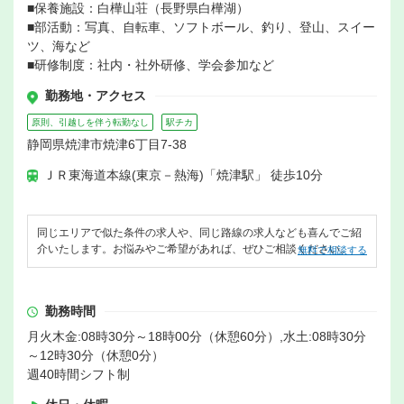
■保養施設：白樺山荘（長野県白樺湖）
■部活動：写真、自転車、ソフトボール、釣り、登山、スイー
ツ、海など
■研修制度：社内・社外研修、学会参加など
勤務地・アクセス
原則、引越しを伴う転勤なし
駅チカ
静岡県焼津市焼津6丁目7-38
ＪＲ東海道本線(東京－熱海)「焼津駅」 徒歩10分
同じエリアで似た条件の求人や、同じ路線の求人なども喜んでご紹
介いたします。お悩みやご希望があれば、ぜひご相談ください。
無料で相談する
勤務時間
月火木金:08時30分～18時00分（休憩60分）,水土:08時30分
～12時30分（休憩0分）
週40時間シフト制