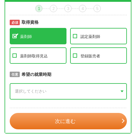
1
2
3
4
5
取得資格
必須
必須
薬剤師
認定薬剤師
薬剤師取得見込
登録販売者
取得予定年
希望の就業時期
必須
任意
年 3月
次に進む