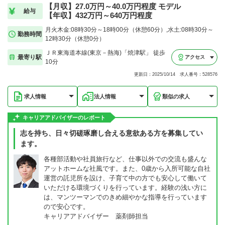
【月収】27.0万円～40.0万円程度 モデル
給与
【年収】432万円～640万円程度
月火木金:08時30分～18時00分（休憩60分）,水土:08時30分～
勤務時間
12時30分（休憩0分）
ＪＲ東海道本線(東京－熱海)「焼津駅」 徒歩
最寄り駅
アクセス
10分
更新日：2025/10/14 求人番号：528576
求人情報
法人情報
類似の求人
キャリアアドバイザーのレポート
志を持ち、日々切磋琢磨し合える意欲ある方を募集してい
ます。
各種部活動や社員旅行など、仕事以外での交流も盛んな
アットホームな社風です。また、0歳から入所可能な自社
運営の託児所を設け、子育て中の方でも安心して働いて
いただける環境づくりを行っています。経験の浅い方に
は、マンツーマンでのきめ細やかな指導を行っています
ので安心です。
キャリアアドバイザー 薬剤師担当