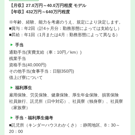
【月収】27.0万円～40.0万円程度 モデル
【年収】432万円～640万円程度
※年齢、経験、能力を考慮のうえ、規定により決定します。
■賞与：年2回（計4ヶ月分：勤務形態によっては支給なし）
■昇給：年1回（1月または4月：勤務形態によって異なる）
手当
通勤手当(実費支給（車：10円／km）)
残業手当
資格手当(40,000円)
その他手当(食事手当：日額350円)
借上げ寮について
福利厚生
雇用保険、労災保険、健康保険、厚生年金保険、損害保険
社員旅行、託児所（日中対応）、社員寮（独身寮）、社員寮
（家族寮）
手当・福利厚生備考
■託児所（キンダーハウスわかくさ）：静岡地区、8：30～
20：00