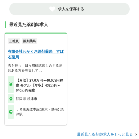
求人を保存する
最近見た薬剤師求人
正社員
調剤薬局
有限会社わかくさ調剤薬局 すば
る薬局
志を持ち、日々切磋琢磨し合える意
欲ある方を募集して…
【月収】27.0万円～40.0万円程
度 モデル 【年収】432万円～
640万円程度
静岡県 焼津市
ＪＲ東海道本線(東京－熱海) 焼
津駅
最近見た薬剤師求人をもっと見る