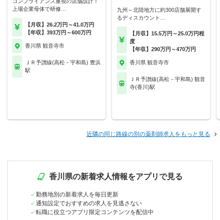
コンプライアンス重視の店舗設計！
上場企業母体で研修…
九州～北陸地方に約300店舗展開す
るディスカウント…
【月収】26.2万円～41.0万円
【年収】393万円～600万円
【月収】15.5万円～25.0万円程
度
香川県 観音寺市
【年収】290万円～470万円
ＪＲ予讃線(高松－宇和島) 豊浜
香川県 観音寺市
駅
ＪＲ予讃線(高松－宇和島) 観音
寺(香川)駅
近隣の同じ路線の別の薬剤師求人をもっと見る
香川県の新着求人情報をアプリで見る
勤務地別の新着求人を毎日更新
通知設定でおすすめの求人を見逃さない
転職に役立つアプリ限定コンテンツを配信中