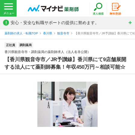
!
安心・安全な転職サポートの提供に努めます。
薬剤師の求人・転職TOP
香川県
観音寺市
【香川県観音寺市／JR予讃線】香川県にて9
正社員
調剤薬局
香川県観音寺市・調剤薬局の薬剤師求人（法人名非公開）
【香川県観音寺市／JR予讃線】香川県にて9店舗展開
する法人にて薬剤師募集！年収450万円～相談可能☆