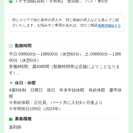
ＪＲ予讃線(高松－宇和島)「豊浜駅」 バス・車5分
同じエリアで似た条件の求人や、同じ路線の求人なども喜んでご紹
介いたします。お悩みやご希望があれば、ぜひご相談ください。
無料で相談する
勤務時間
平日:09時00分～18時00分（休憩60分）,土:09時00分～13時
00分（休憩0分）
実働8時間。週40時間（勤務時間帯は店舗によりことなりま
す）。
休日・休暇
4週8休制 日曜日 祝日 年末年始休暇 有給休暇 慶弔休
暇
※有給休暇：正社員、パート共に入社6ヶ月後より
※年間休日109日（2024年）
募集職種
薬剤師