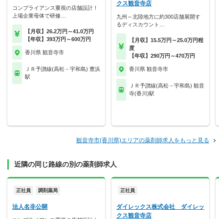
クス観音寺店
コンプライアンス重視の店舗設計！
上場企業母体で研修…
九州～北陸地方に約300店舗展開す
るディスカウント…
【月収】26.2万円～41.0万円
【年収】393万円～600万円
【月収】15.5万円～25.0万円程
度
香川県 観音寺市
【年収】290万円～470万円
ＪＲ予讃線(高松－宇和島) 豊浜
香川県 観音寺市
駅
ＪＲ予讃線(高松－宇和島) 観音
寺(香川)駅
観音寺市(香川県)エリアの薬剤師求人をもっと見る
近隣の同じ路線の別の薬剤師求人
正社員
調剤薬局
正社員
法人名非公開
ダイレックス株式会社 ダイレッ
クス観音寺店