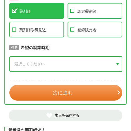
薬剤師
認定薬剤師
薬剤師取得見込
登録販売者
取得予定年
希望の就業時期
必須
任意
年 3月
次に進む
求人を保存する
最近見た薬剤師求人