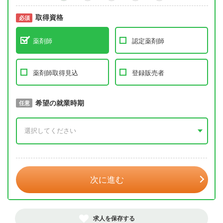
取得資格
必須
必須
薬剤師
認定薬剤師
薬剤師取得見込
登録販売者
取得予定年
希望の就業時期
必須
任意
年 3月
次に進む
求人を保存する