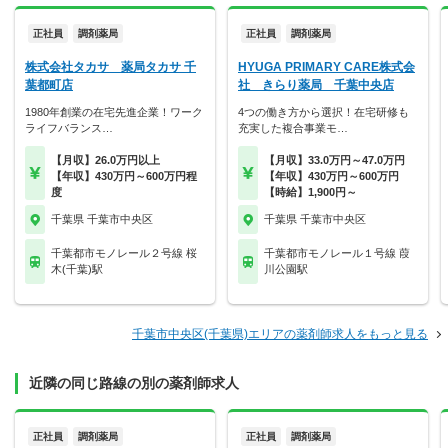
正社員
調剤薬局
正社員
調剤薬局
株式会社タカサ 薬局タカサ 千
HYUGA PRIMARY CARE株式会
葉都町店
社 きらり薬局 千葉中央店
1980年創業の在宅先進企業！ワーク
4つの働き方から選択！在宅研修も
ライフバランス…
充実した複合事業モ…
【月収】26.0万円以上
【月収】33.0万円～47.0万円
【年収】430万円～600万円程
【年収】430万円～600万円
度
【時給】1,900円～
千葉県 千葉市中央区
千葉県 千葉市中央区
千葉都市モノレール２号線 桜
千葉都市モノレール１号線 葭
木(千葉)駅
川公園駅
千葉市中央区(千葉県)エリアの薬剤師求人をもっと見る
近隣の同じ路線の別の薬剤師求人
正社員
調剤薬局
正社員
調剤薬局