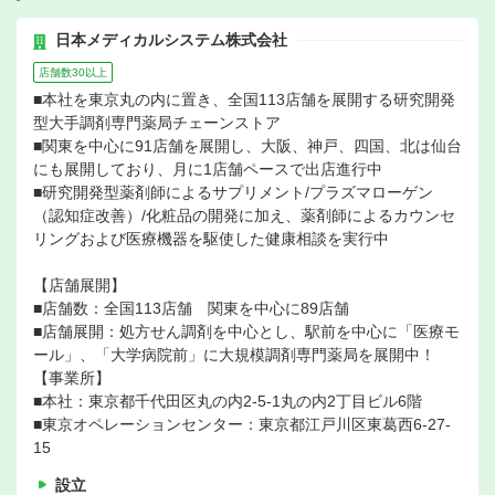
日本メディカルシステム株式会社
店舗数30以上
■本社を東京丸の内に置き、全国113店舗を展開する研究開発
型大手調剤専門薬局チェーンストア
■関東を中心に91店舗を展開し、大阪、神戸、四国、北は仙台
にも展開しており、月に1店舗ペースで出店進行中
■研究開発型薬剤師によるサプリメント/プラズマローゲン
（認知症改善）/化粧品の開発に加え、薬剤師によるカウンセ
リングおよび医療機器を駆使した健康相談を実行中
【店舗展開】
■店舗数：全国113店舗 関東を中心に89店舗
■店舗展開：処方せん調剤を中心とし、駅前を中心に「医療モ
ール」、「大学病院前」に大規模調剤専門薬局を展開中！
【事業所】
■本社：東京都千代田区丸の内2-5-1丸の内2丁目ビル6階
■東京オペレーションセンター：東京都江戸川区東葛西6-27-
15
設立