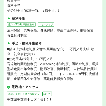
残業手当
資格手当
その他手当(家族手当、役職手当、)
福利厚生
産休・育休取得実績有り
スキルアップ
雇用保険、労災保険、健康保険、厚生年金保険、損害保険
資金貸付制度
手当・福利厚生備考
■借り上げ社宅制度(対象転居可能な方)：5万円／月支給(敷
金・礼金会社負担)
■住宅手当(世帯主)：3万円／月
育児短時間勤務制度、e-learning補助制度、退職金制度、選択
型確定拠出年金制度、財形貯蓄、復職制度、自社製品社員割
引販売、定期健康診断（年1回）、インフルエンザ予防接種補
助、企業団体生命保険・薬剤師賠償責任保険
勤務地・アクセス
原則、引越しを伴う転勤なし
駅チカ
千葉県千葉市中央区弁天1-2-3