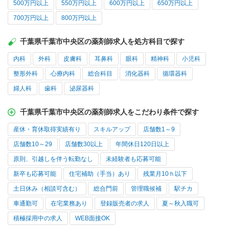
500万円以上
550万円以上
600万円以上
650万円以上
700万円以上
800万円以上
千葉県千葉市中央区の薬剤師求人を処方科目で探す
内科
外科
皮膚科
耳鼻科
眼科
精神科
小児科
整形外科
心療内科
総合科目
消化器科
循環器科
婦人科
歯科
泌尿器科
千葉県千葉市中央区の薬剤師求人をこだわり条件で探す
産休・育休取得実績有り
スキルアップ
店舗数1～9
店舗数10～29
店舗数30以上
年間休日120日以上
原則、引越しを伴う転勤なし
未経験者も応募可能
新卒も応募可能
住宅補助（手当）あり
残業月10ｈ以下
土日休み（相談可含む）
総合門前
管理職候補
駅チカ
車通勤可
在宅業務あり
登録販売者の求人
夏～秋入職可
積極採用中の求人
WEB面接OK