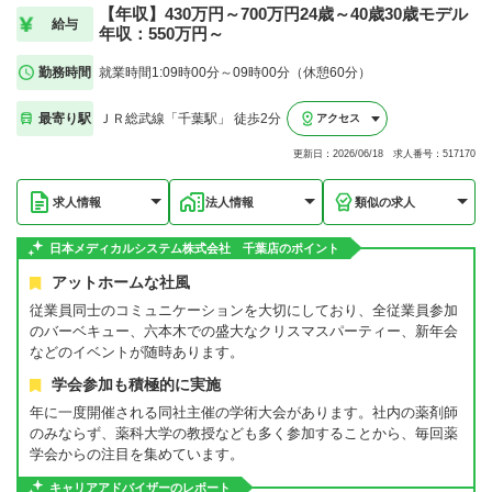
【年収】430万円～700万円24歳～40歳30歳モデル
給与
年収：550万円～
勤務時間
就業時間1:09時00分～09時00分（休憩60分）
最寄り駅
ＪＲ総武線「千葉駅」 徒歩2分
アクセス
更新日：2026/06/18 求人番号：517170
求人情報
法人情報
類似の求人
日本メディカルシステム株式会社 千葉店のポイント
アットホームな社風
従業員同士のコミュニケーションを大切にしており、全従業員参加
のバーベキュー、六本木での盛大なクリスマスパーティー、新年会
などのイベントが随時あります。
学会参加も積極的に実施
年に一度開催される同社主催の学術大会があります。社内の薬剤師
のみならず、薬科大学の教授なども多く参加することから、毎回薬
学会からの注目を集めています。
キャリアアドバイザーのレポート