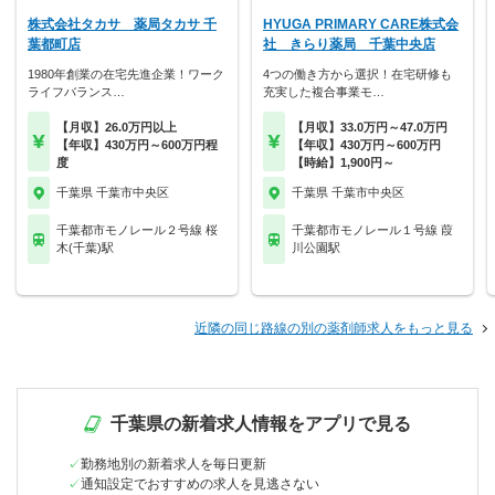
株式会社タカサ 薬局タカサ 千
HYUGA PRIMARY CARE株式会
葉都町店
社 きらり薬局 千葉中央店
1980年創業の在宅先進企業！ワーク
4つの働き方から選択！在宅研修も
ライフバランス…
充実した複合事業モ…
【月収】26.0万円以上
【月収】33.0万円～47.0万円
【年収】430万円～600万円程
【年収】430万円～600万円
度
【時給】1,900円～
千葉県 千葉市中央区
千葉県 千葉市中央区
千葉都市モノレール２号線 桜
千葉都市モノレール１号線 葭
木(千葉)駅
川公園駅
近隣の同じ路線の別の薬剤師求人をもっと見る
千葉県の新着求人情報をアプリで見る
勤務地別の新着求人を毎日更新
通知設定でおすすめの求人を見逃さない