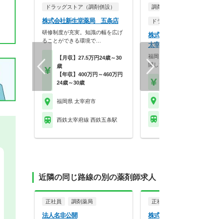
ドラッグストア（調剤併設）
調剤薬局
株式会社新生堂薬局 五条店
ドラッグストア（調剤併設
研修制度が充実。知識の幅を広げ
株式会社大賀薬局 大賀薬
ることができる環境で…
太宰府病院前店
福岡を拠点に九州でドミナン
【月収】27.5万円24歳～30
開している大手調剤・…
歳
【年収】400万円～460万円
【時給】2,100円～
24歳～30歳
福岡県 太宰府市
福岡県 太宰府市
西鉄太宰府線 西鉄五条
西鉄太宰府線 西鉄五条駅
近隣の同じ路線の別の薬剤師求人
正社員
調剤薬局
正社員
調剤薬局
法人名非公開
株式会社エム・ネット イ