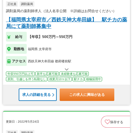
正社員
調剤薬局
調剤薬局の薬剤師求人（法人名非公開 ※詳細はお問合せください）
【福岡県太宰府市／西鉄天神大牟田線】 駅チカの薬
局にて薬剤師募集中
給与
【年収】500万円～550万円
勤務地
福岡県 太宰府市
アクセス
西鉄天神大牟田線 都府楼前駅
年収550万円以上可
新卒も応募可能
未経験者も応募可能
原則、引越しを伴う転勤なし
残業月10ｈ以下
駅チカ
積極採用中
求人の詳細を見る
この求人に興味がある
更新日：2022年5月24日
保存する
正社員
調剤薬局