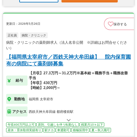
更新日：2026年5月26日
保存する
正社員
病院・クリニック
病院・クリニックの薬剤師求人（法人名非公開 ※詳細はお問合せくださ
い）
【福岡県太宰府市／西鉄天神大牟田線】 院内保育園
有の病院にて薬剤師募集
【月収】27.3万円～31.2万円※基本給＋職務手当＋職務改善
手当
給与
【年収】430万円
【時給】2,000円～
勤務地
福岡県 太宰府市
アクセス
西鉄天神大牟田線 都府楼前駅
年収400万円以上可
原則、引越しを伴う転勤なし
残業月10ｈ以下
産休・育休取得実績有り
駅チカ
車通勤可
積極採用中
夏～秋入職可