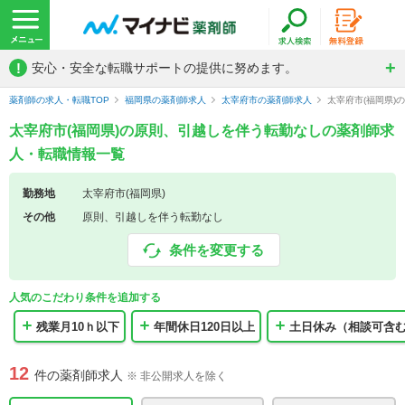
!
安心・安全な転職サポートの提供に努めます。
薬剤師の求人・転職TOP
福岡県の薬剤師求人
太宰府市の薬剤師求人
太宰府市(福岡県
太宰府市(福岡県)の原則、引越しを伴う転勤なしの薬剤師求
人・転職情報一覧
勤務地
太宰府市(福岡県)
その他
原則、引越しを伴う転勤なし
条件を変更する
人気のこだわり条件を追加する
残業月10ｈ以下
年間休日120日以上
土日休み（相談可含
12
件の薬剤師求人
※ 非公開求人を除く