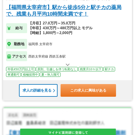
【福岡県太宰府市】駅から徒歩5分と駅チカの薬局
で、残業も月平均10時間未満です！
【月収】27.0万円～35.0万円
給与
【年収】430万円～480万円以上 モデル
【時給】1,800円～2,000円
勤務地
福岡県 太宰府市
アクセス
西鉄太宰府線 西鉄五条駅
年収450万円以上可
原則、引越しを伴う転勤なし
残業月10ｈ以下
駅チカ
車通勤可
積極採用中
夏～秋入職可
求人の詳細を見る
この求人に興味がある