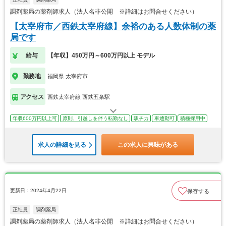
調剤薬局の薬剤師求人（法人名非公開 ※詳細はお問合せください）
【太宰府市／西鉄太宰府線】余裕のある人数体制の薬
局です
給与
【年収】450万円～600万円以上 モデル
勤務地
福岡県 太宰府市
アクセス
西鉄太宰府線 西鉄五条駅
年収600万円以上可
原則、引越しを伴う転勤なし
駅チカ
車通勤可
積極採用中
求人の詳細を見る
この求人に興味がある
更新日：2024年4月22日
保存する
正社員
調剤薬局
調剤薬局の薬剤師求人（法人名非公開 ※詳細はお問合せください）