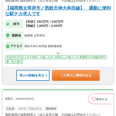
調剤薬局の薬剤師求人（法人名非公開 ※詳細はお問合せください）
【福岡県太宰府市／西鉄天神大牟田線】 通勤に便利
な駅チカ求人です
【年収】450万円～530万円
給与
【時給】1,800円～2,000円
勤務地
福岡県 太宰府市
アクセス
西鉄天神大牟田線 都府楼前駅
年収500万円以上可
原則、引越しを伴う転勤なし
駅チカ
車通勤可
積極採用中
夏～秋入職可
求人の詳細を見る
この求人に興味がある
更新日：2026年5月26日
保存する
正社員
パート・アルバイト
調剤薬局
調剤薬局の薬剤師求人（法人名非公開 ※詳細はお問合せください）