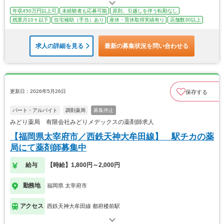
年収450万円以上可
未経験者も応募可能
原則、引越しを伴う転勤なし
残業月10ｈ以下
住宅補助（手当）あり
産休・育休取得実績有り
店舗数30以上
求人の詳細を見る
最新の募集状況を問い合わせる
更新日：2026年5月26日
保存する
パート・アルバイト
調剤薬局
募集停止
みどり薬局 有限会社みどりメデックスの薬剤師求人
【福岡県太宰府市／西鉄天神大牟田線】 駅チカの薬
局にて薬剤師募集中
給与
【時給】1,800円～2,000円
勤務地
福岡県 太宰府市
アクセス
西鉄天神大牟田線 都府楼前駅