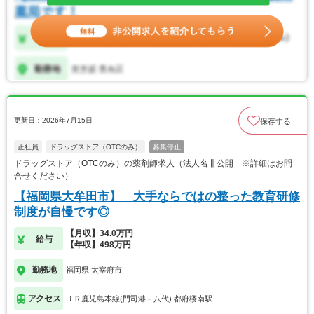
更新日：2026年7月15日
保存する
正社員
ドラッグストア（OTCのみ）
募集停止
ドラッグストア（OTCのみ）の薬剤師求人（法人名非公開 ※詳細はお問
合せください）
【福岡県大牟田市】 大手ならではの整った教育研修
制度が自慢です◎
【月収】34.0万円
給与
【年収】498万円
勤務地
福岡県 太宰府市
アクセス
ＪＲ鹿児島本線(門司港－八代) 都府楼南駅