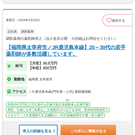
更新日：2026年5月26日
保存する
正社員
調剤薬局
調剤薬局の薬剤師求人（法人名非公開 ※詳細はお問合せください）
【福岡県太宰府市／JR鹿児島本線】20～30代の若手
薬剤師が多数活躍しています。
【月収】30.0万円
給与
【年収】450万円
勤務地
福岡県 太宰府市
アクセス
ＪＲ鹿児島本線(門司港－八代) 都府楼南駅
年収450万円以上可
新卒も応募可能
未経験者も応募可能
原則、引越しを伴う転勤なし
残業月10ｈ以下
産休・育休取得実績有り
スキルアップ
車通勤可
店舗数10～29
積極採用中
夏～秋入職可
求人の詳細を見る
この求人に興味がある