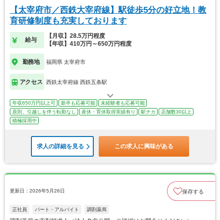
【太宰府市／西鉄大宰府線】駅徒歩5分の好立地！教
育研修制度も充実しております
【月収】28.5万円程度
給与
【年収】410万円～650万円程度
勤務地
福岡県 太宰府市
アクセス
西鉄太宰府線 西鉄五条駅
年収650万円以上可
新卒も応募可能
未経験者も応募可能
原則、引越しを伴う転勤なし
産休・育休取得実績有り
駅チカ
店舗数30以上
積極採用中
求人の詳細を見る
この求人に興味がある
更新日：2026年5月26日
保存する
正社員
パート・アルバイト
調剤薬局