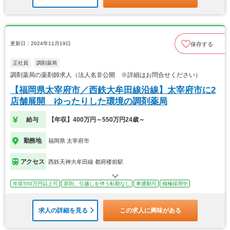
更新日：2024年11月19日
保存する
正社員
調剤薬局
調剤薬局の薬剤師求人（法人名非公開 ※詳細はお問合せください）
【福岡県太宰府市／西鉄大牟田線沿線】太宰府市に2
店舗展開 ゆったりした環境の調剤薬局
給与
【年収】400万円～550万円24歳～
勤務地
福岡県 太宰府市
アクセス
西鉄天神大牟田線 都府楼前駅
年収550万円以上可
原則、引越しを伴う転勤なし
車通勤可
積極採用中
求人の詳細を見る
この求人に興味がある