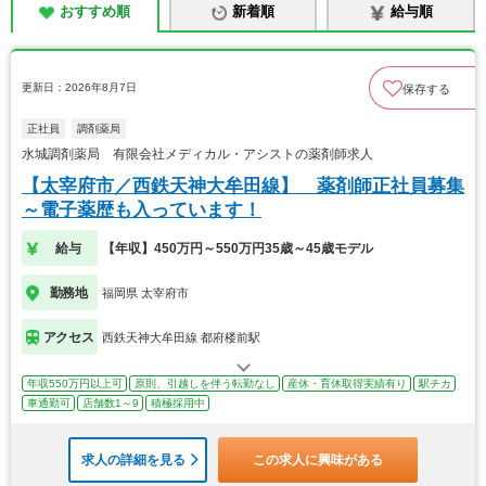
おすすめ順
新着順
給与順
更新日：2026年8月7日
保存する
正社員
調剤薬局
水城調剤薬局 有限会社メディカル・アシストの薬剤師求人
【太宰府市／西鉄天神大牟田線】 薬剤師正社員募集
～電子薬歴も入っています！
給与
【年収】450万円～550万円35歳～45歳モデル
勤務地
福岡県 太宰府市
アクセス
西鉄天神大牟田線 都府楼前駅
年収550万円以上可
原則、引越しを伴う転勤なし
産休・育休取得実績有り
駅チカ
車通勤可
店舗数1～9
積極採用中
求人の詳細を見る
この求人に興味がある