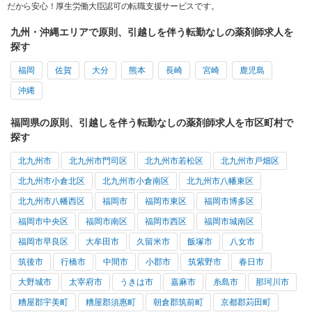
だから安心！厚生労働大臣認可の転職支援サービスです。
九州・沖縄エリアで原則、引越しを伴う転勤なしの薬剤師求人を
探す
福岡
佐賀
大分
熊本
長崎
宮崎
鹿児島
沖縄
福岡県の原則、引越しを伴う転勤なしの薬剤師求人を市区町村で
探す
北九州市
北九州市門司区
北九州市若松区
北九州市戸畑区
北九州市小倉北区
北九州市小倉南区
北九州市八幡東区
北九州市八幡西区
福岡市
福岡市東区
福岡市博多区
福岡市中央区
福岡市南区
福岡市西区
福岡市城南区
福岡市早良区
大牟田市
久留米市
飯塚市
八女市
筑後市
行橋市
中間市
小郡市
筑紫野市
春日市
大野城市
太宰府市
うきは市
嘉麻市
糸島市
那珂川市
糟屋郡宇美町
糟屋郡須惠町
朝倉郡筑前町
京都郡苅田町