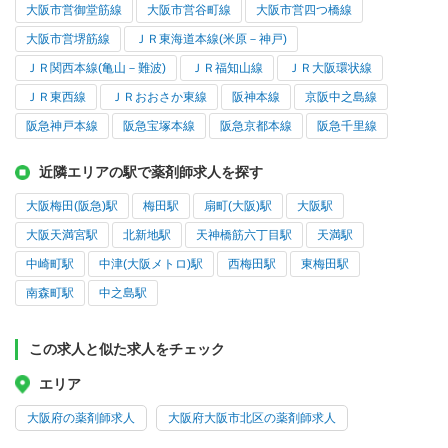
大阪市営御堂筋線
大阪市営谷町線
大阪市営四つ橋線
大阪市営堺筋線
ＪＲ東海道本線(米原－神戸)
ＪＲ関西本線(亀山－難波)
ＪＲ福知山線
ＪＲ大阪環状線
ＪＲ東西線
ＪＲおおさか東線
阪神本線
京阪中之島線
阪急神戸本線
阪急宝塚本線
阪急京都本線
阪急千里線
近隣エリアの駅で薬剤師求人を探す
大阪梅田(阪急)駅
梅田駅
扇町(大阪)駅
大阪駅
大阪天満宮駅
北新地駅
天神橋筋六丁目駅
天満駅
中崎町駅
中津(大阪メトロ)駅
西梅田駅
東梅田駅
南森町駅
中之島駅
この求人と似た求人をチェック
エリア
大阪府の薬剤師求人
大阪府大阪市北区の薬剤師求人