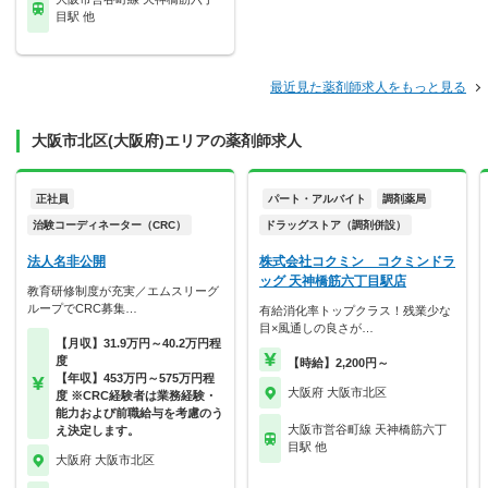
目駅 他
最近見た薬剤師求人をもっと見る
大阪市北区(大阪府)エリアの薬剤師求人
正社員
パート・アルバイト
調剤薬局
治験コーディネーター（CRC）
ドラッグストア（調剤併設）
法人名非公開
株式会社コクミン コクミンドラ
ッグ 天神橋筋六丁目駅店
教育研修制度が充実／エムスリーグ
ループでCRC募集…
有給消化率トップクラス！残業少な
目×風通しの良さが…
【月収】31.9万円～40.2万円程
度
【時給】2,200円～
【年収】453万円～575万円程
大阪府 大阪市北区
度 ※CRC経験者は業務経験・
能力および前職給与を考慮のう
大阪市営谷町線 天神橋筋六丁
え決定します。
目駅 他
大阪府 大阪市北区