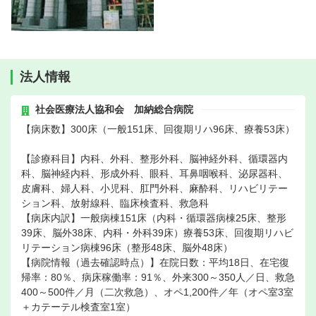
法人情報
社会医療法人協和会 加納総合病院
【病床数】300床（一般151床、回復期リハ96床、療養53床）
【診療科目】内科、外科、整形外科、脳神経外科、循環器内
科、脳神経内科、形成外科、眼科、耳鼻咽喉科、泌尿器科、
皮膚科、婦人科、小児科、肛門外科、麻酔科、リハビリテー
ション科、放射線科、臨床検査科、救急科
【病床内訳】一般病棟151床（内科・循環器病棟25床、整形
39床、脳外38床、内科・外科39床）療養53床、回復期リハビ
リテーション病棟96床（整形48床、脳外48床）
【病院情報（過去確認時点）】在院日数：平均18日、在宅復
帰率：80％、病床稼働率：91％、外来300～350人／日、救急
400～500件／月（二次救急）、オペ1,200件／年（オペ室3室
＋カテーテル検査室1室）