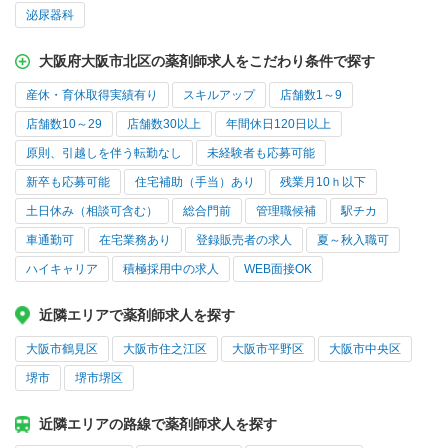
泌尿器科
大阪府大阪市北区の薬剤師求人をこだわり条件で探す
産休・育休取得実績有り
スキルアップ
店舗数1～9
店舗数10～29
店舗数30以上
年間休日120日以上
原則、引越しを伴う転勤なし
未経験者も応募可能
新卒も応募可能
住宅補助（手当）あり
残業月10ｈ以下
土日休み（相談可含む）
総合門前
管理職候補
駅チカ
車通勤可
在宅業務あり
登録販売者の求人
夏～秋入職可
ハイキャリア
積極採用中の求人
WEB面接OK
近隣エリアで薬剤師求人を探す
大阪市鶴見区
大阪市住之江区
大阪市平野区
大阪市中央区
堺市
堺市堺区
近隣エリアの路線で薬剤師求人を探す