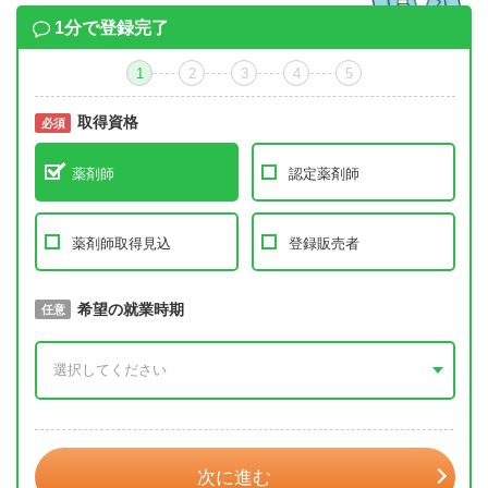
1分で登録完了
1
2
3
4
5
取得資格
必須
必須
薬剤師
認定薬剤師
薬剤師取得見込
登録販売者
取得予定年
希望の就業時期
必須
任意
年 3月
次に進む