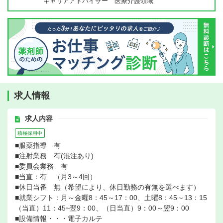
キャリアアドバイザー 医療介護領域
求人情報
求人内容
積極採用中
■服薬指導 有
■注射業務 有(混注あり)
■委員会業務 有
■当直：有 （月3～4回）
■休日当番 無（希望により、休日勤務の有無を選べます）
■就業シフト：月～金曜8：45～17：00、土曜8：45～13：15
（当直）11：45~翌9：00、（日当直）9：00～翌9：00
■設備情報・・・電子カルテ