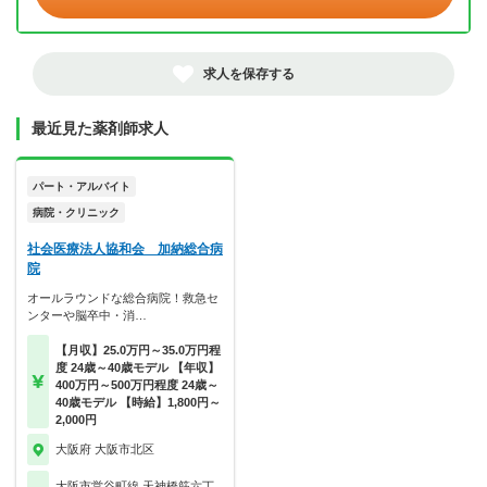
求人を保存する
最近見た薬剤師求人
パート・アルバイト
病院・クリニック
社会医療法人協和会 加納総合病
院
オールラウンドな総合病院！救急セ
ンターや脳卒中・消…
【月収】25.0万円～35.0万円程
度 24歳～40歳モデル 【年収】
400万円～500万円程度 24歳～
40歳モデル 【時給】1,800円～
2,000円
大阪府 大阪市北区
大阪市営谷町線 天神橋筋六丁