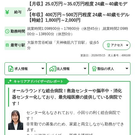
【月収】25.0万円～35.0万円程度 24歳～40歳モデ
ル
給与
【年収】400万円～500万円程度 24歳～40歳モデル
【時給】1,800円～2,000円
就業時間1:09時00分～17時00分（休憩45分）,就業時間2:09時
勤務時間
00分～13時00分（休憩0分）
大阪市営谷町線「天神橋筋六丁目駅」 徒歩5
最寄り駅
アクセス
分
更新日：2026/05/15 求人番号：499168
求人情報
法人情報
類似の求人
キャリアアドバイザーのレポート
オールラウンドな総合病院！救急センターや脳卒中・消化
器センター化しており、最先端医療の提供している病院で
す！
センター化もなされており、小回りの利く総合病院で
す！
非常勤での募集のため、家庭と両立しながら勤務ができ
ます。