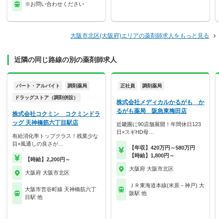
※お問い合わせください
大阪市北区(大阪府)エリアの薬剤師求人をもっと見る
近隣の同じ路線の別の薬剤師求人
パート・アルバイト
調剤薬局
正社員
調剤薬局
ドラッグストア（調剤併設）
株式会社メディカルかるがも か
るがも薬局 阪急東梅田店
株式会社コクミン コクミンドラ
ッグ 天神橋筋六丁目駅店
近畿圏に90店舗展開！年間休日123
日×スギHD母…
有給消化率トップクラス！残業少な
目×風通しの良さが…
【年収】420万円～580万円
【時給】1,800円～
【時給】2,200円～
大阪府 大阪市北区
大阪府 大阪市北区
ＪＲ東海道本線(米原－神戸) 大
大阪市営谷町線 天神橋筋六丁
阪駅 他
目駅 他