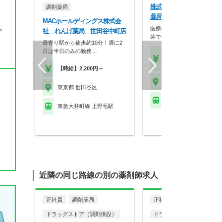
株式会社カラーファーマ
調剤薬局
薬局 おさかなやさん
MACホールディングス株式会
医療機関を感じさせない外装
ゃ
社 れんげ薬局 世田谷中町店
装で来るのが楽しくな…
最寄り駅から徒歩約10分！週に2
日は半日のみの勤務…
【年収】420万円～62
程度
【時給】2,200円～
東京都 世田谷区
東京都 世田谷区
東急大井町線 尾山台駅
東急大井町線 上野毛駅
近隣の同じ路線の別の薬剤師求人
正社員
調剤薬局
正社員
ドラッグストア（調剤併設）
ドラッグストア（調剤併設