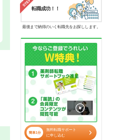
STEP4
転職成功！！
最後まで納得のいく転職先をお探しします。
無料転職サポート
簡単1分
に申し込む