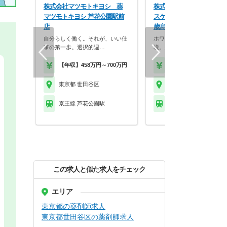
株式会社マツモトキヨシ 薬
株式会社ココカラファイン
マツモトキヨシ 芦花公園駅前
スケア ココカラファイン
店
歳烏山西口店
自分らしく働く。それが、いい仕
ホワイト500認定のクリーン
事の第一歩。選択的週…
境。身だしなみの自…
【年収】458万円～700万円
【年収】430万円～56
東京都 世田谷区
東京都 世田谷区
京王線 芦花公園駅
京王線 千歳烏山駅
この求人と似た求人をチェック
エリア
東京都の薬剤師求人
東京都世田谷区の薬剤師求人