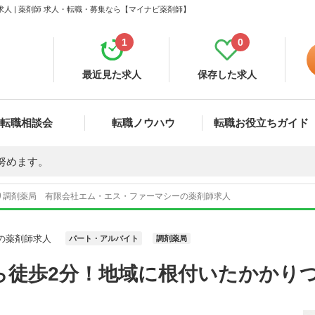
 | 薬剤師 求人・転職・募集なら【マイナビ薬剤師】
1
0
最近見た求人
保存した求人
転職相談会
転職ノウハウ
転職お役立ちガイド
努めます。
り調剤薬局 有限会社エム・エス・ファーマシーの薬剤師求人
の薬剤師求人
パート・アルバイト
調剤薬局
ら徒歩2分！地域に根付いたかかり