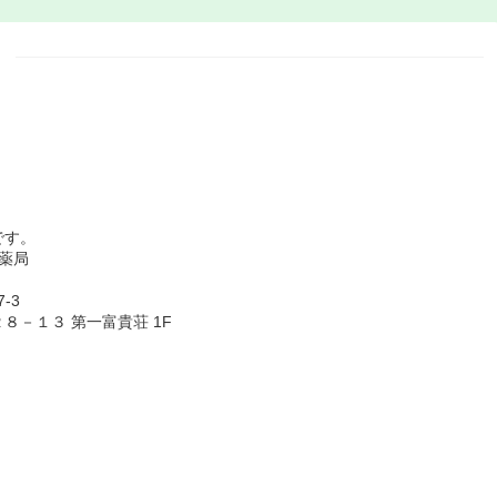
です。
薬局
-3
－１３ 第一富貴荘 1F