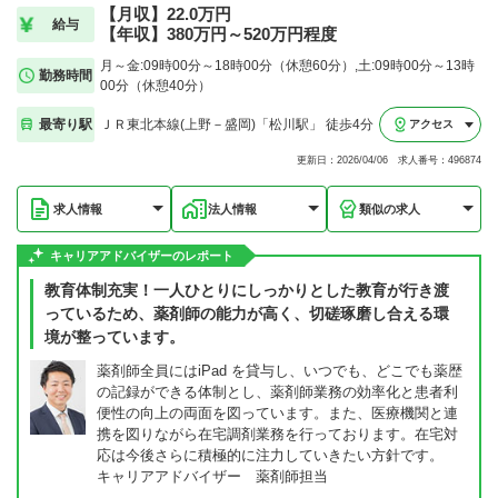
【月収】22.0万円
給与
【年収】380万円～520万円程度
月～金:09時00分～18時00分（休憩60分）,土:09時00分～13時
勤務時間
00分（休憩40分）
最寄り駅
ＪＲ東北本線(上野－盛岡)「松川駅」 徒歩4分
アクセス
更新日：2026/04/06 求人番号：496874
求人情報
法人情報
類似の求人
キャリアアドバイザーのレポート
教育体制充実！一人ひとりにしっかりとした教育が行き渡
っているため、薬剤師の能力が高く、切磋琢磨し合える環
境が整っています。
薬剤師全員にはiPad を貸与し、いつでも、どこでも薬歴
の記録ができる体制とし、薬剤師業務の効率化と患者利
便性の向上の両面を図っています。また、医療機関と連
携を図りながら在宅調剤業務を行っております。在宅対
応は今後さらに積極的に注力していきたい方針です。
キャリアアドバイザー 薬剤師担当