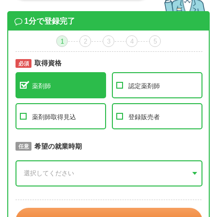
1分で登録完了
1
2
3
4
5
取得資格
必須
必須
薬剤師
認定薬剤師
薬剤師取得見込
登録販売者
取得予定年
希望の就業時期
必須
任意
年 3月