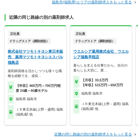
福島市(福島県)エリアの薬剤師求人をもっと見る
近隣の同じ路線の別の薬剤師求人
正社員
正社員
ドラッグストア（調剤併設）
ドラッグストア（調剤併設）
株式会社マツモトキヨシ東日本販
ウエルシア薬局株式会社 ウエル
売 薬局マツモトキヨシエスパル
シア福島早稲店
福島店
暮らしを支える仕事だから、自分の
暮らしも大切に。業…
薬剤師資格を活かしつつも様々な職
種を経験でき、成長…
【月収】33.5万円
【年収】515万円～650万円
【年収】460万円～700万円程
度 24歳～40歳モデル
福島県 福島市
福島県 福島市
ＪＲ東北本線(上野－盛岡) 福島
(福島)駅 他
ＪＲ東北本線(上野－盛岡) 福島
(福島)駅 他
近隣の同じ路線の別の薬剤師求人をもっと見る