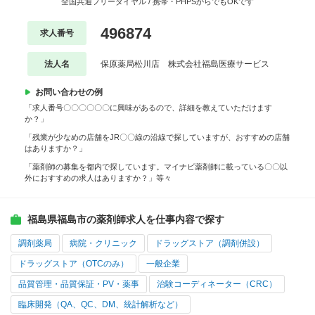
全国共通フリーダイヤル / 携帯・PHPSからでもOKです
496874
求人番号
法人名
保原薬局松川店 株式会社福島医療サービス
お問い合わせの例
「求人番号〇〇〇〇〇〇に興味があるので、詳細を教えていただけます
か？」
「残業が少なめの店舗をJR〇〇線の沿線で探していますが、おすすめの店舗
はありますか？」
「薬剤師の募集を都内で探しています。マイナビ薬剤師に載っている〇〇以
外におすすめの求人はありますか？」等々
福島県福島市の薬剤師求人を仕事内容で探す
調剤薬局
病院・クリニック
ドラッグストア（調剤併設）
ドラッグストア（OTCのみ）
一般企業
品質管理・品質保証・PV・薬事
治験コーディネーター（CRC）
臨床開発（QA、QC、DM、統計解析など）