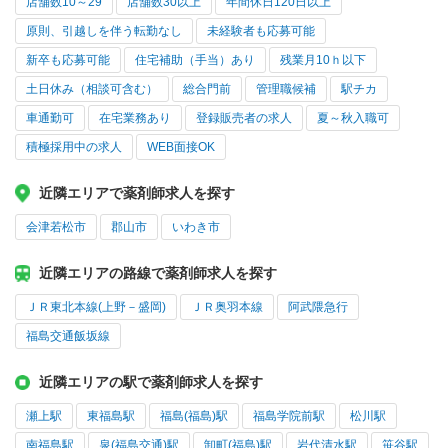
店舗数10～29
店舗数30以上
年間休日120日以上
原則、引越しを伴う転勤なし
未経験者も応募可能
新卒も応募可能
住宅補助（手当）あり
残業月10ｈ以下
土日休み（相談可含む）
総合門前
管理職候補
駅チカ
車通勤可
在宅業務あり
登録販売者の求人
夏～秋入職可
積極採用中の求人
WEB面接OK
近隣エリアで薬剤師求人を探す
会津若松市
郡山市
いわき市
近隣エリアの路線で薬剤師求人を探す
ＪＲ東北本線(上野－盛岡)
ＪＲ奥羽本線
阿武隈急行
福島交通飯坂線
近隣エリアの駅で薬剤師求人を探す
瀬上駅
東福島駅
福島(福島)駅
福島学院前駅
松川駅
南福島駅
泉(福島交通)駅
卸町(福島)駅
岩代清水駅
笹谷駅