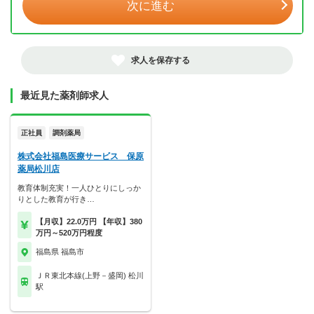
次に進む
求人を保存する
最近見た薬剤師求人
正社員
調剤薬局
株式会社福島医療サービス 保原
薬局松川店
教育体制充実！一人ひとりにしっか
りとした教育が行き…
【月収】22.0万円 【年収】380
万円～520万円程度
福島県 福島市
ＪＲ東北本線(上野－盛岡) 松川
駅