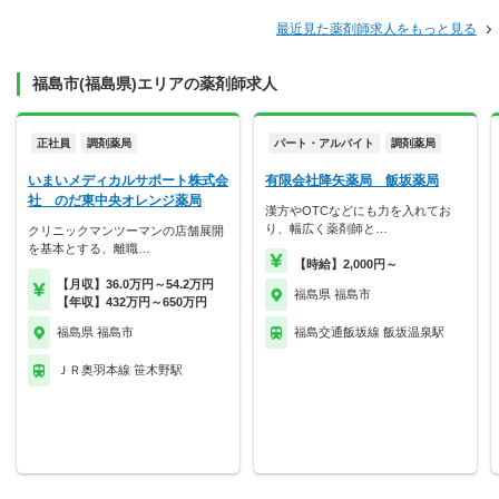
最近見た薬剤師求人をもっと見る
福島市(福島県)エリアの薬剤師求人
正社員
調剤薬局
パート・アルバイト
調剤薬局
いまいメディカルサポート株式会
有限会社降矢薬局 飯坂薬局
社 のだ東中央オレンジ薬局
漢方やOTCなどにも力を入れてお
り、幅広く薬剤師と…
クリニックマンツーマンの店舗展開
を基本とする、離職…
【時給】2,000円～
【月収】36.0万円～54.2万円
福島県 福島市
【年収】432万円～650万円
福島県 福島市
福島交通飯坂線 飯坂温泉駅
ＪＲ奥羽本線 笹木野駅