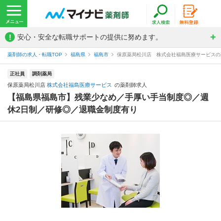
!
安心・安全な転職サポートの提供に努めます。
薬剤師の求人・転職TOP
福島県
福島市
保原薬局松川店 株式会社福島医療サービスの
正社員
調剤薬局
保原薬局松川店
株式会社福島医療サービス
の薬剤師求人
【福島県福島市】残業少なめ／手厚い手当制度◎／週
休2日制／研修◎／退職金制度有り