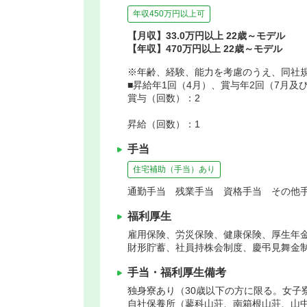
年収450万円以上可
【月収】33.0万円以上 22歳～モデル
【年収】470万円以上 22歳～モデル
※年齢、経験、能力を考慮のうえ、同社
■昇給年1回（4月）、賞与年2回（7月及び
賞与（回数）：2
昇給（回数）：1
手当
住宅補助（手当）あり
通勤手当 残業手当 資格手当 その他手
福利厚生
雇用保険、労災保険、健康保険、厚生年
財形貯蓄、社員持株会制度、慶弔見舞金
手当・福利厚生備考
独身寮あり（30歳以下の方に限る。女子
自社保養所（蓼科山荘、南箱根山荘、山