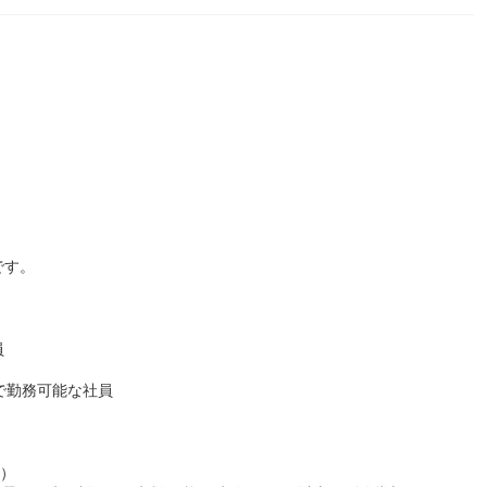
です。
員
で勤務可能な社員
制）