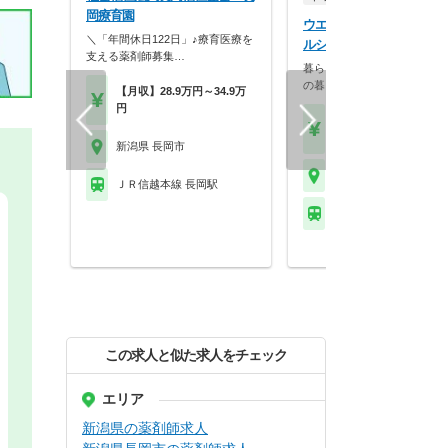
岡療育園
ウエルシア薬局株式会社 
＼「年間休日122日」♪療育医療を
ルシア長岡稲葉町店
支える薬剤師募集…
暮らしを支える仕事だから、
の暮らしも大切に。業…
【月収】28.9万円～34.9万
円
【月収】33.5万円
【年収】515万円～65
新潟県 長岡市
新潟県 長岡市
ＪＲ信越本線 長岡駅
ＪＲ信越本線 北長岡駅
この求人と似た求人をチェック
エリア
新潟県の薬剤師求人