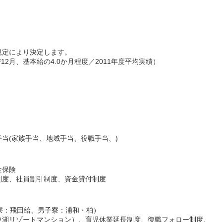
規定により決定します。
12月、基本給の4.0か月程度／2011年度平均実績）
当(家族手当、地域手当、役職手当、)
金保険
制度、社員割引制度、資金貸付制度
寮：飛田給、男子寮：浦和・柏）
中湖リゾートマンション）、育児休業延長制度、復職フォロー制度、