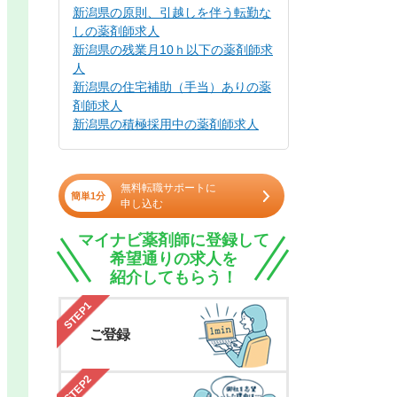
新潟県の原則、引越しを伴う転勤な
しの薬剤師求人
新潟県の残業月10ｈ以下の薬剤師求
人
新潟県の住宅補助（手当）ありの薬
剤師求人
新潟県の積極採用中の薬剤師求人
無料転職サポートに
簡単1分
申し込む
マイナビ薬剤師に登録して
希望通りの求人を
紹介してもらう！
STEP1
ご登録
STEP2