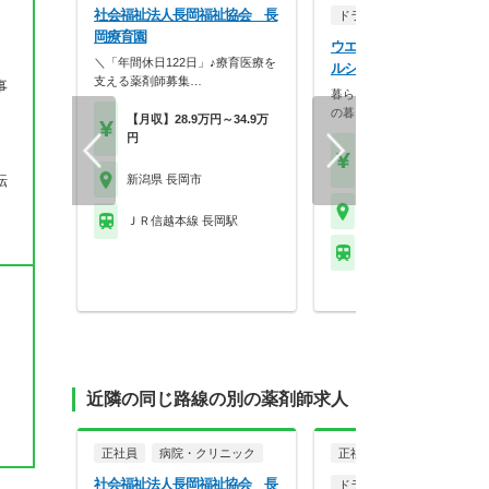
社会福祉法人長岡福祉協会 長
ドラッグストア（調剤併設
岡療育園
ウエルシア薬局株式会社 
＼「年間休日122日」♪療育医療を
ルシア長岡稲葉町店
支える薬剤師募集…
事
暮らしを支える仕事だから、
の暮らしも大切に。業…
【月収】28.9万円～34.9万
円
【月収】33.5万円
【年収】515万円～65
転
新潟県 長岡市
新潟県 長岡市
ＪＲ信越本線 長岡駅
ＪＲ信越本線 北長岡駅
近隣の同じ路線の別の薬剤師求人
正社員
病院・クリニック
正社員
社会福祉法人長岡福祉協会 長
ドラッグストア（調剤併設