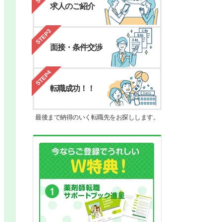
求人のご紹介
STEP3
面接・条件交渉
STEP4
転職成功！！
最後まで納得のいく転職先をお探しします。