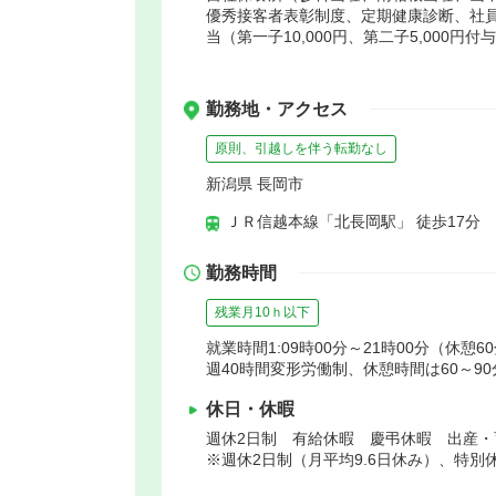
優秀接客者表彰制度、定期健康診断、社員
当（第一子10,000円、第二子5,000円付
勤務地・アクセス
原則、引越しを伴う転勤なし
新潟県 長岡市
ＪＲ信越本線「北長岡駅」 徒歩17分
勤務時間
残業月10ｈ以下
就業時間1:09時00分～21時00分（休憩6
週40時間変形労働制、休憩時間は60～9
休日・休暇
週休2日制 有給休暇 慶弔休暇 出産・
※週休2日制（月平均9.6日休み）、特別