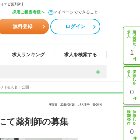
マイナビ薬剤師】
採用ご担当者様へ
マイページでできること
無料登録
ログイン
1
求人ランキング
求人を検索する
40（法人名非公開）
0
更新日：2026/06/18
求人番号：496640
にて薬剤師の募集
0