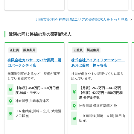
川崎市高津区(神奈川県)エリアの薬剤師求人をもっと見る
近隣の同じ路線の別の薬剤師求人
正社員
調剤薬局
正社員
調剤薬局
有限会社カバヤ カバヤ薬局 溝
株式会社アイアイファーマシー
口パークシティ店
あおば薬局 梶ヶ谷店
無菌調剤室があるなど、整備が充実
社員が働きやすい環境づくりに取り
している薬局です。
組んでいます。
【年収】450万円～500万円程
【月収】26.2万円～34.3万円
度 30歳～モデル
【年収】420万円～550万円程
度 モデル年収
神奈川県 川崎市高津区
神奈川県 横浜市都筑区 他
ＪＲ南武線(川崎－立川) 武蔵溝
ノ口駅 他
ＪＲ南武線(川崎－立川) 津田山
駅 他