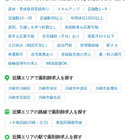
産休・育休取得実績有り
スキルアップ
店舗数1～9
店舗数10～29
店舗数30以上
年間休日120日以上
原則、引越しを伴う転勤なし
未経験者も応募可能
新卒も応募可能
住宅補助（手当）あり
残業月10ｈ以下
土日休み（相談可含む）
総合門前
管理職候補
駅チカ
車通勤可
在宅業務あり
登録販売者の求人
夏～秋入職可
積極採用中の求人
WEB面接OK
近隣エリアで薬剤師求人を探す
川崎市川崎区
川崎市幸区
川崎市中原区
川崎市多摩区
川崎市宮前区
川崎市麻生区
近隣エリアの路線で薬剤師求人を探す
ＪＲ南武線(川崎－立川)
東急田園都市線
近隣エリアの駅で薬剤師求人を探す