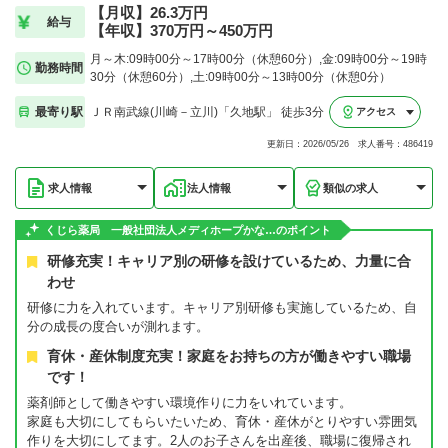
【月収】26.3万円
給与
【年収】370万円～450万円
月～木:09時00分～17時00分（休憩60分）,金:09時00分～19時
勤務時間
30分（休憩60分）,土:09時00分～13時00分（休憩0分）
最寄り駅
ＪＲ南武線(川崎－立川)「久地駅」 徒歩3分
アクセス
更新日：2026/05/26 求人番号：486419
求人情報
法人情報
類似の求人
くじら薬局 一般社団法人メディホープかな…のポイント
研修充実！キャリア別の研修を設けているため、力量に合
わせ
研修に力を入れています。キャリア別研修も実施しているため、自
分の成長の度合いが測れます。
育休・産休制度充実！家庭をお持ちの方が働きやすい職場
です！
薬剤師として働きやすい環境作りに力をいれています。
家庭も大切にしてもらいたいため、育休・産休がとりやすい雰囲気
作りを大切にしてます。2人のお子さんを出産後、職場に復帰され