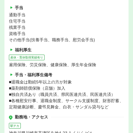
手当
通勤手当
住宅手当
残業手当
資格手当
その他手当(扶養手当、職務手当、慰労会手当)
福利厚生
産休・育休取得実績有り
雇用保険、労災保険、健康保険、厚生年金保険
手当・福利厚生備考
■退職金は勤続5年以上の方が対象
■薬剤師賠償保険（店舗）加入
■独自共済あり（職員共済、県民医連共済、民医連共済）
■各種慰安行事、退職金制度、サークル支援制度、財形貯蓄、
定期健康診断、慶弔見舞金、白衣・サンダル貸与など
勤務地・アクセス
駅チカ
神奈川県川崎市高津区久地4-23-1 くじらビル