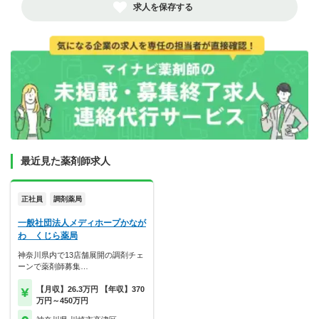
求人を保存する
最近見た薬剤師求人
正社員
調剤薬局
一般社団法人メディホープかなが
わ くじら薬局
神奈川県内で13店舗展開の調剤チェ
ーンで薬剤師募集…
【月収】26.3万円 【年収】370
万円～450万円