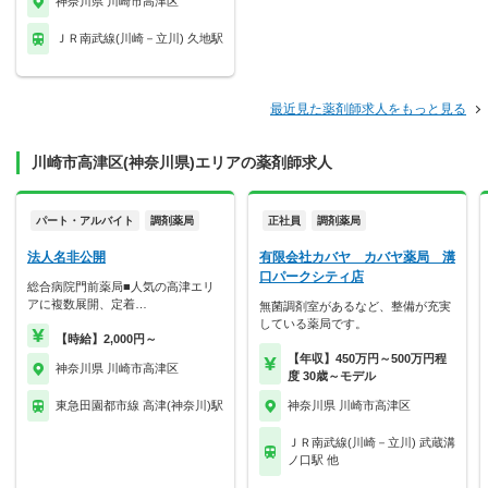
神奈川県 川崎市高津区
ＪＲ南武線(川崎－立川) 久地駅
最近見た薬剤師求人をもっと見る
川崎市高津区(神奈川県)エリアの薬剤師求人
パート・アルバイト
調剤薬局
正社員
調剤薬局
法人名非公開
有限会社カバヤ カバヤ薬局 溝
口パークシティ店
総合病院門前薬局■人気の高津エリ
アに複数展開、定着…
無菌調剤室があるなど、整備が充実
している薬局です。
【時給】2,000円～
【年収】450万円～500万円程
神奈川県 川崎市高津区
度 30歳～モデル
東急田園都市線 高津(神奈川)駅
神奈川県 川崎市高津区
ＪＲ南武線(川崎－立川) 武蔵溝
ノ口駅 他