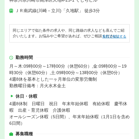
ＪＲ南武線(川崎－立川)「久地駅」 徒歩3分
同じエリアで似た条件の求人や、同じ路線の求人なども喜んでご紹
介いたします。お悩みやご希望があれば、ぜひご相談ください。
無料で相談する
勤務時間
月～木:09時00分～17時00分（休憩60分）,金:09時00分～19
時30分（休憩60分）,土:09時00分～13時00分（休憩0分）
4週8休を基本とした一ヶ月単位の変形労働制
勤務曜日備考：月火水木金土
休日・休暇
4週8休制 日曜日 祝日 年末年始休暇 有給休暇 慶弔休
暇 出産・育児休暇 介護休暇
オールシーズン休暇（5日間）、年末年始休暇（1月1日を含め
6日間）
募集職種