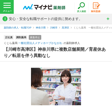
!
安心・安全な転職サポートの提供に努めます。
薬剤師の求人・転職TOP
神奈川県
川崎市
高津区
くじら薬局 一般社団法人メディ
正社員
調剤薬局
募集停止
くじら薬局
一般社団法人メディホープかながわ
の薬剤師求人
【川崎市高津区】神奈川県に複数店舗展開／育産休あ
り／転居を伴う異動なし