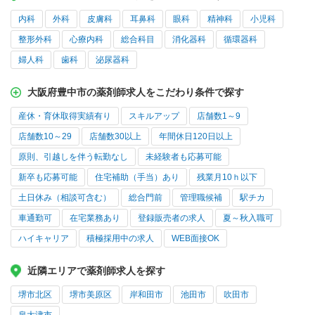
内科
外科
皮膚科
耳鼻科
眼科
精神科
小児科
整形外科
心療内科
総合科目
消化器科
循環器科
婦人科
歯科
泌尿器科
大阪府豊中市の薬剤師求人をこだわり条件で探す
産休・育休取得実績有り
スキルアップ
店舗数1～9
店舗数10～29
店舗数30以上
年間休日120日以上
原則、引越しを伴う転勤なし
未経験者も応募可能
新卒も応募可能
住宅補助（手当）あり
残業月10ｈ以下
土日休み（相談可含む）
総合門前
管理職候補
駅チカ
車通勤可
在宅業務あり
登録販売者の求人
夏～秋入職可
ハイキャリア
積極採用中の求人
WEB面接OK
近隣エリアで薬剤師求人を探す
堺市北区
堺市美原区
岸和田市
池田市
吹田市