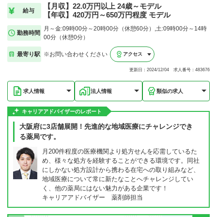
【月収】22.0万円以上 24歳～モデル
給与
【年収】420万円～650万円程度 モデル
月～金:09時00分～20時00分（休憩60分）,土:09時00分～14時
勤務時間
00分（休憩0分）
最寄り駅
※お問い合わせください
アクセス
更新日：2024/12/04 求人番号：483676
求人情報
法人情報
類似の求人
キャリアアドバイザーのレポート
大阪府に3店舗展開！先進的な地域医療にチャレンジでき
る薬局です。
月200件程度の医療機関より処方せんを応需しているた
め、様々な処方を経験することができる環境です。同社
にしかない処方設計から携わる在宅への取り組みなど、
地域医療について常に新たなことへチャレンジしてい
く、他の薬局にはない魅力がある企業です！
キャリアアドバイザー 薬剤師担当