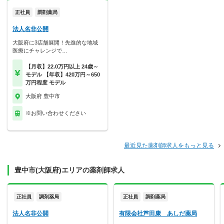
正社員
調剤薬局
法人名非公開
大阪府に3店舗展開！先進的な地域
医療にチャレンジで…
【月収】22.0万円以上 24歳～
モデル 【年収】420万円～650
万円程度 モデル
大阪府 豊中市
※お問い合わせください
最近見た薬剤師求人をもっと見る
豊中市(大阪府)エリアの薬剤師求人
正社員
調剤薬局
正社員
調剤薬局
法人名非公開
有限会社芦田康 あしだ薬局