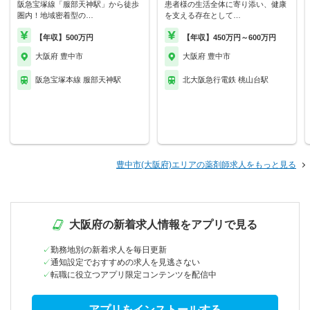
阪急宝塚線「服部天神駅」から徒歩
患者様の生活全体に寄り添い、健康
圏内！地域密着型の…
を支える存在として…
【年収】500万円
【年収】450万円～600万円
大阪府 豊中市
大阪府 豊中市
阪急宝塚本線 服部天神駅
北大阪急行電鉄 桃山台駅
豊中市(大阪府)エリアの薬剤師求人をもっと見る
大阪府の新着求人情報をアプリで見る
勤務地別の新着求人を毎日更新
通知設定でおすすめの求人を見逃さない
転職に役立つアプリ限定コンテンツを配信中
アプリをインストールする