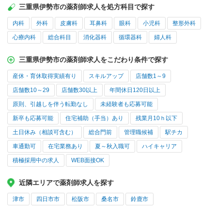
三重県伊勢市の薬剤師求人を処方科目で探す
内科
外科
皮膚科
耳鼻科
眼科
小児科
整形外科
心療内科
総合科目
消化器科
循環器科
婦人科
三重県伊勢市の薬剤師求人をこだわり条件で探す
産休・育休取得実績有り
スキルアップ
店舗数1～9
店舗数10～29
店舗数30以上
年間休日120日以上
原則、引越しを伴う転勤なし
未経験者も応募可能
新卒も応募可能
住宅補助（手当）あり
残業月10ｈ以下
土日休み（相談可含む）
総合門前
管理職候補
駅チカ
車通勤可
在宅業務あり
夏～秋入職可
ハイキャリア
積極採用中の求人
WEB面接OK
近隣エリアで薬剤師求人を探す
津市
四日市市
松阪市
桑名市
鈴鹿市