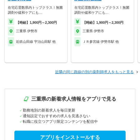
在宅応需数県内トップクラス！無菌
在宅応需数県内トップクラス！無菌
調剤や緩和ケアにも…
調剤や緩和ケアにも…
【時給】1,900円～2,300円
【時給】1,900円～2,300円
三重県 伊勢市
三重県 伊勢市
近鉄山田線 宇治山田駅 他
ＪＲ参宮線 伊勢市駅 他
近隣の同じ路線の別の薬剤師求人をもっと見る
三重県の新着求人情報をアプリで見る
勤務地別の新着求人を毎日更新
通知設定でおすすめの求人を見逃さない
転職に役立つアプリ限定コンテンツを配信中
アプリをインストールする