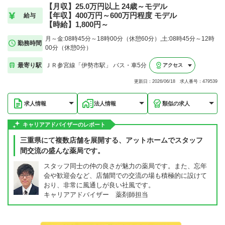
【月収】25.0万円以上 24歳～モデル
【年収】400万円～600万円程度 モデル
給与
【時給】1,800円～
月～金:08時45分～18時00分（休憩60分）,土:08時45分～12時
勤務時間
00分（休憩0分）
最寄り駅
ＪＲ参宮線「伊勢市駅」 バス・車5分
アクセス
更新日：2026/06/18 求人番号：479539
求人情報
法人情報
類似の求人
キャリアアドバイザーのレポート
三重県にて複数店舗を展開する、アットホームでスタッフ
間交流の盛んな薬局です。
スタッフ同士の仲の良さが魅力の薬局です。また、忘年
会や歓迎会など、店舗間での交流の場も積極的に設けて
おり、非常に風通しが良い社風です。
キャリアアドバイザー 薬剤師担当