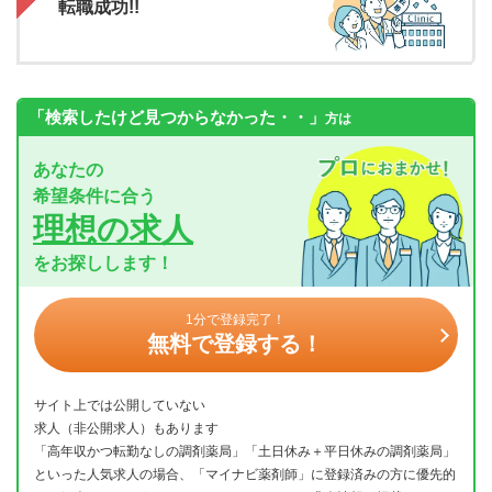
転職成功!!
「検索したけど見つからなかった・・」
方は
あなたの
希望条件に合う
理想の求人
をお探しします！
1分で登録完了！
無料で登録する！
サイト上では公開していない
求人（非公開求人）もあります
「高年収かつ転勤なしの調剤薬局」「土日休み＋平日休みの調剤薬局」
といった人気求人の場合、「マイナビ薬剤師」に登録済みの方に優先的