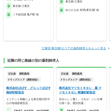
東京都 江東区
東京都 江東区
ゆりかもめ 有明(東京)駅 他
ＪＲ総武線 亀戸駅 他
江東区(東京都)エリアの薬剤師求人をもっと見る
近隣の同じ路線の別の薬剤師求人
正社員
調剤薬局
正社員
調剤薬局
ドラッグストア（調剤併設）
ドラッグストア（調剤併設）
株式会社ぱぱす どらっぐぱぱす
株式会社マツモトキヨシ 薬 マ
南砂町駅前店
ツモトキヨシ 東陽町駅前店
ドミナント戦略による東京都23区中
自分らしく働く。それが、いい仕事
心の地域密着型店…
の第一歩。選択的週…