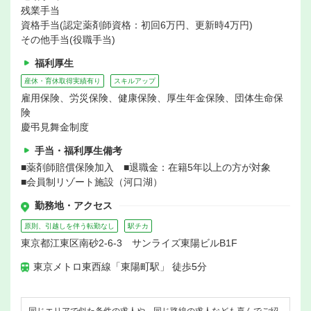
残業手当
資格手当(認定薬剤師資格：初回6万円、更新時4万円)
その他手当(役職手当)
福利厚生
産休・育休取得実績有り
スキルアップ
雇用保険、労災保険、健康保険、厚生年金保険、団体生命保
険
慶弔見舞金制度
手当・福利厚生備考
■薬剤師賠償保険加入 ■退職金：在籍5年以上の方が対象
■会員制リゾート施設（河口湖）
勤務地・アクセス
原則、引越しを伴う転勤なし
駅チカ
東京都江東区南砂2-6-3 サンライズ東陽ビルB1F
東京メトロ東西線「東陽町駅」 徒歩5分