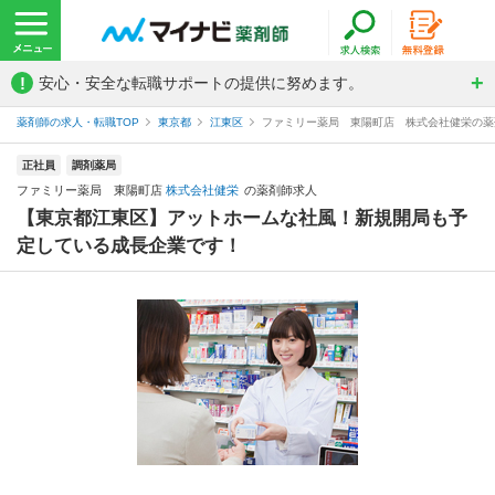
!
安心・安全な転職サポートの提供に努めます。
薬剤師の求人・転職TOP
東京都
江東区
ファミリー薬局 東陽町店 株式会社健栄の薬
正社員
調剤薬局
ファミリー薬局 東陽町店
株式会社健栄
の薬剤師求人
【東京都江東区】アットホームな社風！新規開局も予
定している成長企業です！