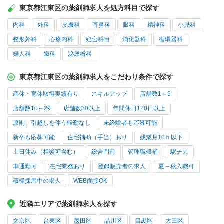
東京都江東区の薬剤師求人を処方科目で探す
内科
外科
皮膚科
耳鼻科
眼科
精神科
小児科
整形外科
心療内科
総合科目
消化器科
循環器科
婦人科
歯科
泌尿器科
東京都江東区の薬剤師求人をこだわり条件で探す
産休・育休取得実績有り
スキルアップ
店舗数1～9
店舗数10～29
店舗数30以上
年間休日120日以上
原則、引越しを伴う転勤なし
未経験者も応募可能
新卒も応募可能
住宅補助（手当）あり
残業月10ｈ以下
土日休み（相談可含む）
総合門前
管理職候補
駅チカ
車通勤可
在宅業務あり
登録販売者の求人
夏～秋入職可
積極採用中の求人
WEB面接OK
近隣エリアで薬剤師求人を探す
文京区
台東区
墨田区
品川区
目黒区
大田区