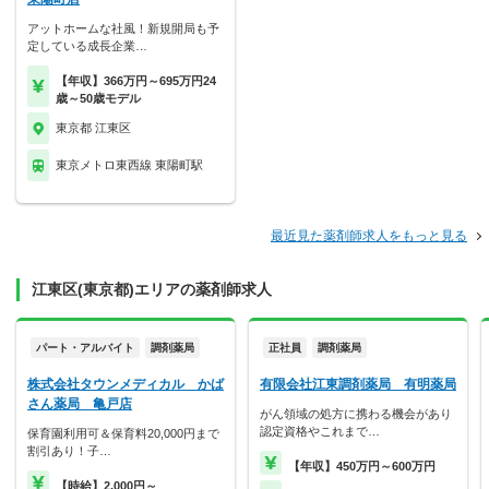
アットホームな社風！新規開局も予
定している成長企業…
【年収】366万円～695万円24
歳～50歳モデル
東京都 江東区
東京メトロ東西線 東陽町駅
最近見た薬剤師求人をもっと見る
江東区(東京都)エリアの薬剤師求人
パート・アルバイト
調剤薬局
正社員
調剤薬局
株式会社タウンメディカル かば
有限会社江東調剤薬局 有明薬局
さん薬局 亀戸店
がん領域の処方に携わる機会があり
認定資格やこれまで…
保育園利用可＆保育料20,000円まで
割引あり！子…
【年収】450万円～600万円
【時給】2,000円～