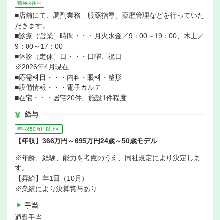
積極採用中
■店舗にて、調剤業務、服薬指導、薬歴管理などを行っていた
だきます。
■診療（営業）時間・・・月火水金／9：00～19：00、木土／
9：00～17：00
■休診（定休）日・・・日曜、祝日
※2026年4月現在
■応需科目・・・内科・眼科・整形
■設備情報・・・電子カルテ
■在宅・・・居宅20件、施設1件程度
給与
年収650万円以上可
【年収】366万円～695万円24歳～50歳モデル
※年齢、経験、能力を考慮のうえ、同社規定により決定しま
す。
【昇給】年1回（10月）
※業績により決算賞与あり
手当
通勤手当