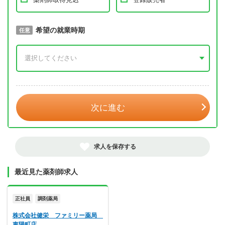
取得予定年
希望の就業時期
必須
任意
年 3月
次に進む
求人を保存する
最近見た薬剤師求人
正社員
調剤薬局
株式会社健栄 ファミリー薬局
東陽町店