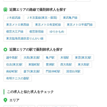
近隣エリアの路線で薬剤師求人を探す
ＪＲ総武線
ＪＲ京葉線(東京－蘇我)
東武亀戸線
東京メトロ東西線
東京メトロ有楽町線
東京メトロ半蔵門線
都営大江戸線
都営新宿線
ゆりかもめ
東京臨海高速鉄道りんかい線
近隣エリアの駅で薬剤師求人を探す
越中島駅
大島(東京)駅
亀戸駅
木場駅
東雲(東京)駅
住吉(東京)駅
東陽町駅
豊洲駅
西大島駅
東大島駅
南砂町駅
森下(東京)駅
門前仲町駅
清澄白河駅
有明テニスの森駅
この求人と似た求人をチェック
エリア