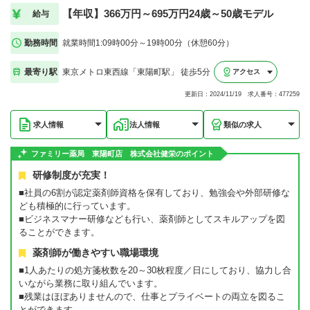
【年収】366万円～695万円24歳～50歳モデル
給与
勤務時間
就業時間1:09時00分～19時00分（休憩60分）
最寄り駅
東京メトロ東西線「東陽町駅」 徒歩5分
アクセス
更新日：2024/11/19 求人番号：477259
求人情報
法人情報
類似の求人
ファミリー薬局 東陽町店 株式会社健栄のポイント
研修制度が充実！
■社員の6割が認定薬剤師資格を保有しており、勉強会や外部研修な
ども積極的に行っています。
■ビジネスマナー研修なども行い、薬剤師としてスキルアップを図
ることができます。
薬剤師が働きやすい職場環境
■1人あたりの処方箋枚数を20～30枚程度／日にしており、協力し合
いながら業務に取り組んでいます。
■残業はほぼありませんので、仕事とプライベートの両立を図るこ
とができます。