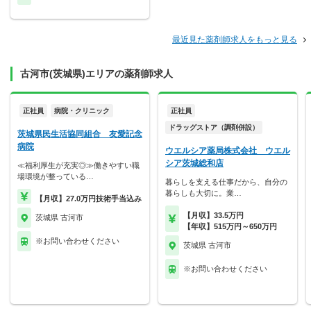
最近見た薬剤師求人をもっと見る
古河市(茨城県)エリアの薬剤師求人
正社員
病院・クリニック
正社員
ドラッグストア（調剤併設）
茨城県民生活協同組合 友愛記念
病院
ウエルシア薬局株式会社 ウエル
シア茨城総和店
≪福利厚生が充実◎≫働きやすい職
場環境が整っている…
暮らしを支える仕事だから、自分の
暮らしも大切に。業…
【月収】27.0万円技術手当込み
【月収】33.5万円
茨城県 古河市
【年収】515万円～650万円
※お問い合わせください
茨城県 古河市
※お問い合わせください