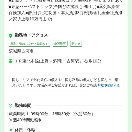
■勤続5年ごとに特別有給休暇6日間と海外旅行補助金支給あり
■東急ハーベストクラブ(全国どの施設も利用可)■薬剤師賠償
保険加入■借上げ社宅制度：本人負担3万円(敷金礼金会社負担
／家賃上限10万円まで)
勤務地・アクセス
原則、引越しを伴う転勤なし
車通勤可
駅チカ
茨城県古河市
ＪＲ東北本線(上野－盛岡)「古河駅」 徒歩10分
同じエリアで似た条件の求人や、同じ路線の求人なども喜んでご紹
介いたします。お悩みやご希望があれば、ぜひご相談ください。
無料で相談する
勤務時間
就業時間１:09時00分～18時30分（休憩60分）
※週40時間勤務制
休日・休暇