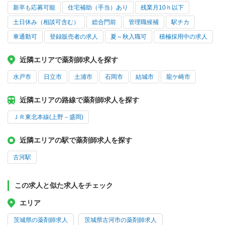
新卒も応募可能
住宅補助（手当）あり
残業月10ｈ以下
土日休み（相談可含む）
総合門前
管理職候補
駅チカ
車通勤可
登録販売者の求人
夏～秋入職可
積極採用中の求人
近隣エリアで薬剤師求人を探す
水戸市
日立市
土浦市
石岡市
結城市
龍ケ崎市
近隣エリアの路線で薬剤師求人を探す
ＪＲ東北本線(上野－盛岡)
近隣エリアの駅で薬剤師求人を探す
古河駅
この求人と似た求人をチェック
エリア
茨城県の薬剤師求人
茨城県古河市の薬剤師求人