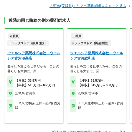
古河市(茨城県)エリアの薬剤師求人をもっと見る
近隣の同じ路線の別の薬剤師求人
正社員
正社員
ドラッグストア（調剤併設）
ドラッグストア（調剤併設）
ウエルシア薬局株式会社 ウエル
ウエルシア薬局株式会社 ウエル
シア古河鴻巣店
シア古河総和店
暮らしを支える仕事だから、自分の
暮らしを支える仕事だから、自分の
暮らしも大切に。業…
暮らしも大切に。業…
【月収】33.5万円
【月収】33.5万円
【年収】515万円～650万円
【年収】515万円～650万円
茨城県 古河市
茨城県 古河市
ＪＲ東北本線(上野－盛岡) 古河
ＪＲ東北本線(上野－盛岡) 古河
駅
駅