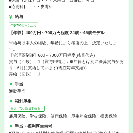
■休診（定休）日・・・木曜日、日曜日、祝日
■応需科目・・・皮膚科
給与
年収700万円以上可
【年収】400万円～700万円程度 24歳～45歳モデル
※給与は本人の経験、年齢により考慮の上、決定いたしま
す。
【管理薬剤師】600～7000万円程度(残業代込)
賞与（回数）：1（賞与用補足：※年俸とは別に決算賞与があ
り、6月に支給しています(現在毎年支給)）
昇給（回数）：1
手当
通勤手当
福利厚生
産休・育休取得実績有り
雇用保険、労災保険、健康保険、厚生年金保険、損害保険
手当・福利厚生備考