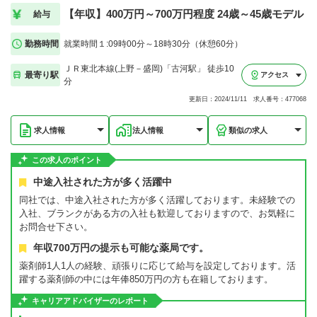
【年収】400万円～700万円程度 24歳～45歳モデル
給与
勤務時間
就業時間１:09時00分～18時30分（休憩60分）
ＪＲ東北本線(上野－盛岡)「古河駅」 徒歩10
最寄り駅
アクセス
分
更新日：2024/11/11 求人番号：477068
求人情報
法人情報
類似の求人
この求人のポイント
中途入社された方が多く活躍中
同社では、中途入社された方が多く活躍しております。未経験での
入社、ブランクがある方の入社も歓迎しておりますので、お気軽に
お問合せ下さい。
年収700万円の提示も可能な薬局です。
薬剤師1人1人の経験、頑張りに応じて給与を設定しております。活
躍する薬剤師の中には年俸850万円の方も在籍しております。
キャリアアドバイザーのレポート