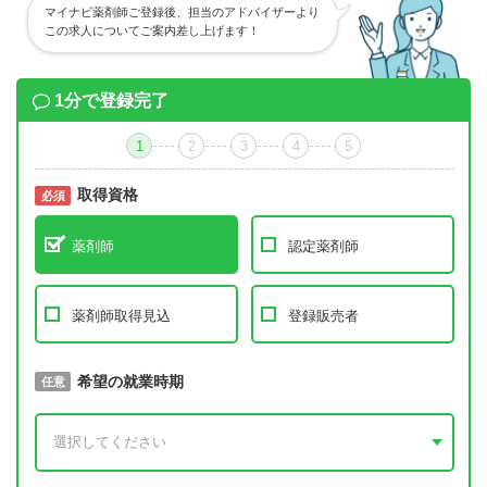
マイナビ薬剤師ご登録後、担当のアドバイザーより
この求人についてご案内差し上げます！
1分で登録完了
1
2
3
4
5
取得資格
必須
必須
薬剤師
認定薬剤師
薬剤師取得見込
登録販売者
取得予定年
希望の就業時期
必須
任意