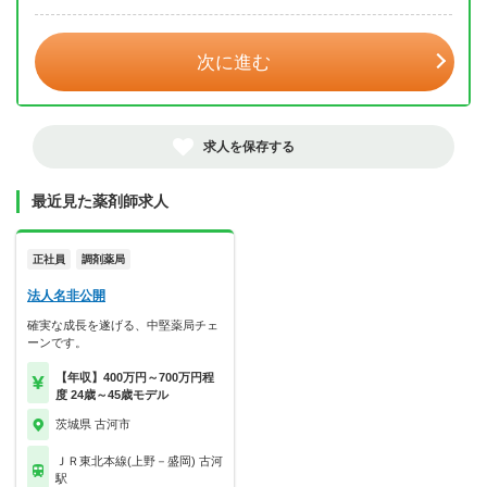
年 3月
次に進む
求人を保存する
最近見た薬剤師求人
正社員
調剤薬局
法人名非公開
確実な成長を遂げる、中堅薬局チェ
ーンです。
【年収】400万円～700万円程
度 24歳～45歳モデル
茨城県 古河市
ＪＲ東北本線(上野－盛岡) 古河
駅