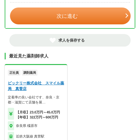
次に進む
求人を保存する
最近見た薬剤師求人
正社員
調剤薬局
ビックリー株式会社 スマイル薬
局 真菅店
定着率の良い会社です、奈良・京
都・滋賀にて店舗を展…
【月収】23.0万円～45.0万円
【年収】322万円～600万円
奈良県 橿原市
近鉄大阪線 真菅駅