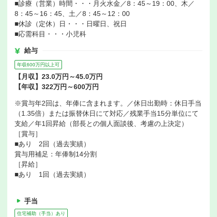
■診療（営業）時間・・・月火水金／8：45～19：00、木／
8：45～16：45、土／8：45～12：00
■休診（定休）日・・・日曜日、祝日
■応需科目・・・小児科
給与
年収600万円以上可
【月収】23.0万円～45.0万円
【年収】322万円～600万円
※賞与年2回は、年俸に含まれます。／休日出勤時：休日手当
（1.35倍）または振替休日にて対応／残業手当15分単位にて
支給／年1回昇給（部長との個人面談後、考慮の上決定）
［賞与］
■あり 2回（過去実績）
賞与用補足：年俸制14分割
［昇給］
■あり 1回（過去実績）
手当
住宅補助（手当）あり