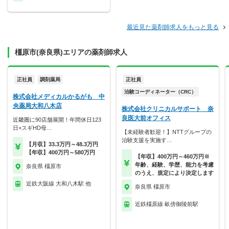
最近見た薬剤師求人をもっと見る
橿原市(奈良県)エリアの薬剤師求人
正社員
調剤薬局
正社員
治験コーディネーター（CRC）
株式会社メディカルかるがも 中
央薬局大和八木店
株式会社クリニカルサポート 奈
良医大前オフィス
近畿圏に90店舗展開！年間休日123
日×スギHD母…
【未経験者歓迎！】NTTグループの
治験支援を実施す…
【月収】33.3万円～48.3万円
【年収】400万円～580万円
【年収】400万円～460万円※
年齢、経験、学歴、能力を考慮
奈良県 橿原市
のうえ、規定により決定します
近鉄大阪線 大和八木駅 他
奈良県 橿原市
近鉄橿原線 畝傍御陵前駅