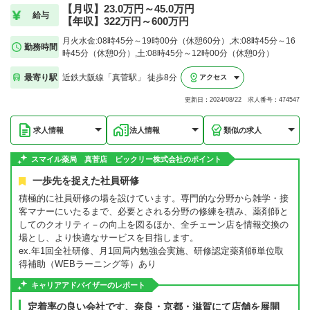
【月収】23.0万円～45.0万円
給与
【年収】322万円～600万円
月火水金:08時45分～19時00分（休憩60分）,木:08時45分～16
勤務時間
時45分（休憩0分）,土:08時45分～12時00分（休憩0分）
最寄り駅
近鉄大阪線「真菅駅」 徒歩8分
アクセス
更新日：2024/08/22 求人番号：474547
求人情報
法人情報
類似の求人
スマイル薬局 真菅店 ビックリー株式会社のポイント
一歩先を捉えた社員研修
積極的に社員研修の場を設けています。専門的な分野から雑学・接
客マナーにいたるまで、必要とされる分野の修練を積み、薬剤師と
してのクオリティ－の向上を図るほか、全チェーン店を情報交換の
場とし、より快適なサービスを目指します。
ex.年1回全社研修、月1回局内勉強会実施、研修認定薬剤師単位取
得補助（WEBラーニング等）あり
キャリアアドバイザーのレポート
定着率の良い会社です、奈良・京都・滋賀にて店舗を展開