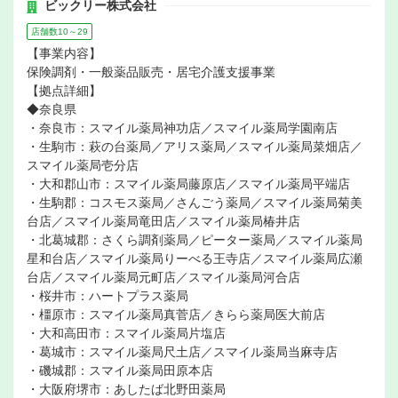
ビックリー株式会社
店舗数10～29
【事業内容】
保険調剤・一般薬品販売・居宅介護支援事業
【拠点詳細】
◆奈良県
・奈良市：スマイル薬局神功店／スマイル薬局学園南店
・生駒市：萩の台薬局／アリス薬局／スマイル薬局菜畑店／
スマイル薬局壱分店
・大和郡山市：スマイル薬局藤原店／スマイル薬局平端店
・生駒郡：コスモス薬局／さんごう薬局／スマイル薬局菊美
台店／スマイル薬局竜田店／スマイル薬局椿井店
・北葛城郡：さくら調剤薬局／ピーター薬局／スマイル薬局
星和台店／スマイル薬局りーべる王寺店／スマイル薬局広瀬
台店／スマイル薬局元町店／スマイル薬局河合店
・桜井市：ハートプラス薬局
・橿原市：スマイル薬局真菅店／きらら薬局医大前店
・大和高田市：スマイル薬局片塩店
・葛城市：スマイル薬局尺土店／スマイル薬局当麻寺店
・磯城郡：スマイル薬局田原本店
・大阪府堺市：あしたば北野田薬局