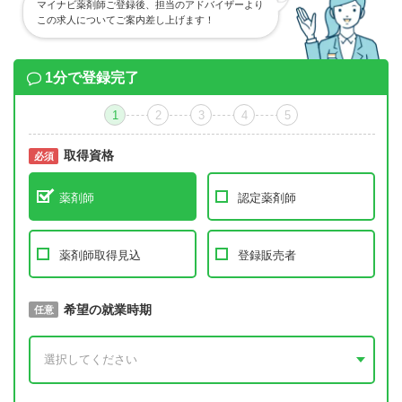
マイナビ薬剤師ご登録後、担当のアドバイザーより
この求人についてご案内差し上げます！
1分で登録完了
1
2
3
4
5
取得資格
必須
必須
薬剤師
認定薬剤師
薬剤師取得見込
登録販売者
取得予定年
希望の就業時期
必須
任意
年 3月