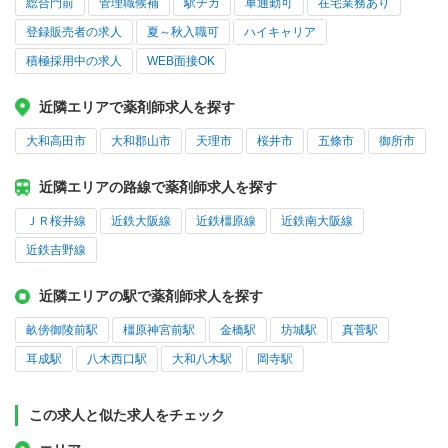
総合門前
管理職候補
駅チカ
車通勤可
在宅業務あり
登録販売者の求人
夏～秋入職可
ハイキャリア
積極採用中の求人
WEB面接OK
近隣エリアで薬剤師求人を探す
大和高田市
大和郡山市
天理市
桜井市
五條市
御所市
近隣エリアの路線で薬剤師求人を探す
ＪＲ桜井線
近鉄大阪線
近鉄橿原線
近鉄南大阪線
近鉄吉野線
近隣エリアの駅で薬剤師求人を探す
畝傍御陵前駅
橿原神宮前駅
金橋駅
坊城駅
真菅駅
耳成駅
八木西口駅
大和八木駅
岡寺駅
この求人と似た求人をチェック