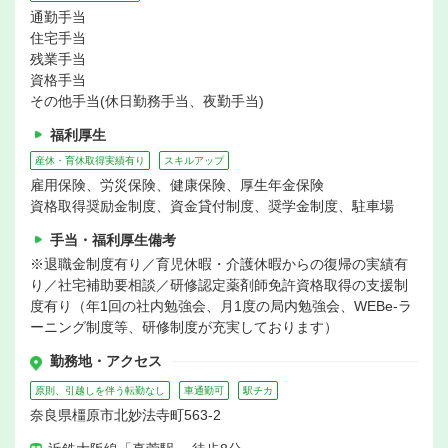
通勤手当
住宅手当
残業手当
資格手当
その他手当(休日勤務手当、夜勤手当)
福利厚生
産休・育休取得実績有り
スキルアップ
雇用保険、労災保険、健康保険、厚生年金保険
資格取得奨励金制度、資金貸付制度、奨学金制度、駐車場
手当・福利厚生備考
※退職金制度有り／育児休暇・介護休暇からの復帰の実績有
り／社宅補助要相談／研修認定薬剤師免許資格取得の支援制
度有り（年1回の社内勉強会、月1度の局内勉強会、WEBe-ラ
ーニング制度等、研修制度が充実しております）
勤務地・アクセス
原則、引越しを伴う転勤なし
車通勤可
駅チカ
奈良県橿原市北妙法寺町563-2