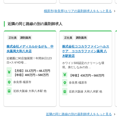
橿原市(奈良県)エリアの薬剤師求人をもっと見る
近隣の同じ路線の別の薬剤師求人
正社員
調剤薬局
正社員
調剤薬局
株式会社メディカルかるがも 中
株式会社ココカラファインヘルス
央薬局大和八木店
ケア ココカラファイン薬局 八
木駅前店
近畿圏に90店舗展開！年間休日123
日×スギHD母…
ホワイト500認定のクリーンな環
境。身だしなみの自…
【月収】33.3万円～48.3万円
【年収】400万円～580万円
【年収】430万円～560万円
奈良県 橿原市
奈良県 橿原市
近鉄大阪線 大和八木駅 他
近鉄大阪線 大和八木駅 他
近隣の同じ路線の別の薬剤師求人をもっと見る