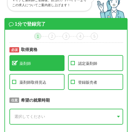
マイナビ薬剤師ご登録後、担当のアドバイザーより
この求人についてご案内差し上げます！
1分で登録完了
1
2
3
4
5
取得資格
必須
必須
薬剤師
認定薬剤師
薬剤師取得見込
登録販売者
取得予定年
希望の就業時期
必須
任意
年 3月