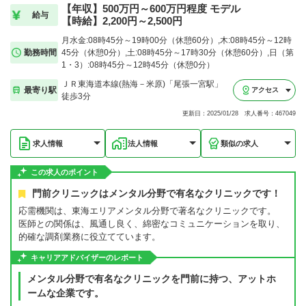
【年収】500万円～600万円程度 モデル
給与
【時給】2,200円～2,500円
月水金:08時45分～19時00分（休憩60分）,木:08時45分～12時
勤務時間
45分（休憩0分）,土:08時45分～17時30分（休憩60分）,日（第
1・3）:08時45分～12時45分（休憩0分）
ＪＲ東海道本線(熱海－米原)「尾張一宮駅」
最寄り駅
アクセス
徒歩3分
更新日：2025/01/28 求人番号：467049
求人情報
法人情報
類似の求人
この求人のポイント
門前クリニックはメンタル分野で有名なクリニックです！
応需機関は、東海エリアメンタル分野で著名なクリニックです。
医師との関係は、風通し良く、綿密なコミュニケーションを取り、
的確な調剤業務に役立てています。
キャリアアドバイザーのレポート
メンタル分野で有名なクリニックを門前に持つ、アットホ
ームな企業です。