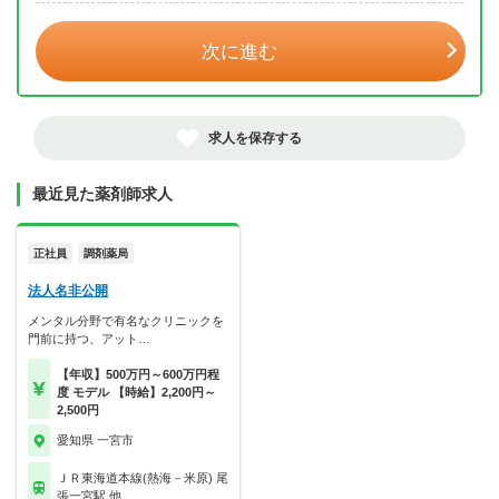
次に進む
求人を保存する
最近見た薬剤師求人
正社員
調剤薬局
法人名非公開
メンタル分野で有名なクリニックを
門前に持つ、アット…
【年収】500万円～600万円程
度 モデル 【時給】2,200円～
2,500円
愛知県 一宮市
ＪＲ東海道本線(熱海－米原) 尾
張一宮駅 他