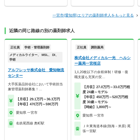
一宮市(愛知県)エリアの薬剤師求人をもっと見る
近隣の同じ路線の別の薬剤師求人
正社員
学術・管理薬剤師
正社員
調剤薬局
メディカルライター、 MSL、 DI、
株式会社メディカル一光 ヘルシ
学術
ー薬局一宮桜店
アルフレッサ株式会社 愛知物流
1人20枚以下の余裕体制！研修・復
センター
職支援も充実の安…
大手医薬品卸会社において学術担当
【月収】27.0万円～33.0万円程
兼管理薬剤師募集！…
度 24歳～モデル
【年収】450万円～520万円程
【月収】29.1万円～36.3万円
度 30歳～モデル
【年収】470万円～590万円
【時給】1,800円～
愛知県 一宮市
愛知県 一宮市
名鉄尾西線 奥町駅
ＪＲ東海道本線(熱海－米原) 尾
張一宮駅