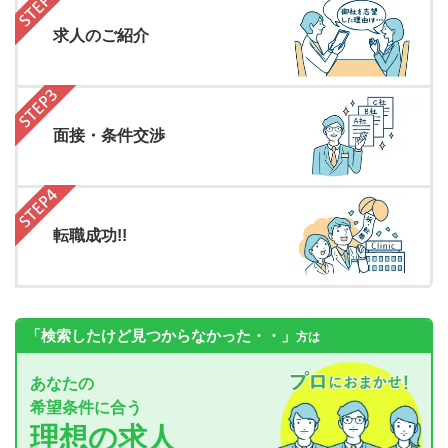
求人のご紹介
面接・条件交渉
転職成功!!
「検索したけど見つからなかった・・」
方は
あなたの
希望条件に合う
理想の求人