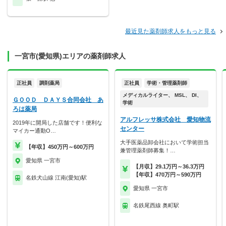
最近見た薬剤師求人をもっと見る
一宮市(愛知県)エリアの薬剤師求人
正社員
調剤薬局
正社員
学術・管理薬剤師
メディカルライター、 MSL、 DI、
ＧＯＯＤ ＤＡＹＳ合同会社 あ
学術
ろは薬局
アルフレッサ株式会社 愛知物流
2019年に開局した店舗です！便利な
センター
マイカー通勤O…
大手医薬品卸会社において学術担当
【年収】450万円～600万円
兼管理薬剤師募集！…
愛知県 一宮市
【月収】29.1万円～36.3万円
【年収】470万円～590万円
名鉄犬山線 江南(愛知)駅
愛知県 一宮市
名鉄尾西線 奥町駅