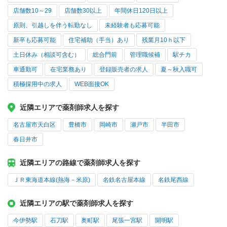
店舗数10～29
店舗数30以上
年間休日120日以上
原則、引越しを伴う転勤なし
未経験者も応募可能
新卒も応募可能
住宅補助（手当）あり
残業月10ｈ以下
土日休み（相談可含む）
総合門前
管理職候補
駅チカ
車通勤可
在宅業務あり
登録販売者の求人
夏～秋入職可
積極採用中の求人
WEB面接OK
近隣エリアで薬剤師求人を探す
名古屋市天白区
豊橋市
岡崎市
瀬戸市
半田市
春日井市
近隣エリアの路線で薬剤師求人を探す
ＪＲ東海道本線(熱海－米原)
名鉄名古屋本線
名鉄尾西線
近隣エリアの駅で薬剤師求人を探す
今伊勢駅
石刀駅
奥町駅
尾張一宮駅
開明駅