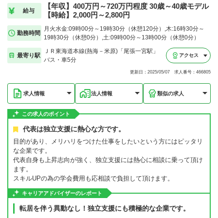
【年収】400万円～720万円程度 30歳～40歳モデル
給与
【時給】2,000円～2,800円
月火水金:09時00分～19時30分（休憩120分）,木:16時30分～
勤務時間
19時30分（休憩0分）,土:09時00分～13時00分（休憩0分）
ＪＲ東海道本線(熱海－米原)「尾張一宮駅」
最寄り駅
アクセス
バス・車5分
更新日：2025/05/07 求人番号：466805
求人情報
法人情報
類似の求人
この求人のポイント
代表は独立支援に熱心な方です。
目的があり、メリハリをつけた仕事をしたいという方にはピッタリ
な企業です。
代表自身も上昇志向が強く、独立支援には熱心に相談に乗って頂け
ます。
スキルUPの為の学会費用も応相談で負担して頂けます。
キャリアアドバイザーのレポート
転居を伴う異動なし！独立支援にも積極的な企業です。