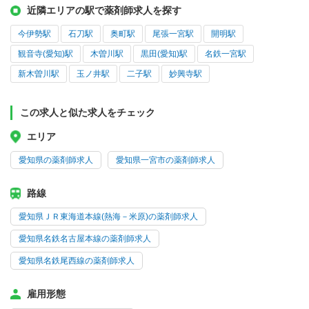
近隣エリアの駅で薬剤師求人を探す
今伊勢駅
石刀駅
奥町駅
尾張一宮駅
開明駅
観音寺(愛知)駅
木曽川駅
黒田(愛知)駅
名鉄一宮駅
新木曽川駅
玉ノ井駅
二子駅
妙興寺駅
この求人と似た求人をチェック
エリア
愛知県の薬剤師求人
愛知県一宮市の薬剤師求人
路線
愛知県ＪＲ東海道本線(熱海－米原)の薬剤師求人
愛知県名鉄名古屋本線の薬剤師求人
愛知県名鉄尾西線の薬剤師求人
雇用形態