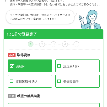
無料で求人情報をお問い合わせいただけます。
薬局・病院等への直接応募・問い合わせではありませんのでご安心ください。
マイナビ薬剤師ご登録後、担当のアドバイザーより
この求人についてご案内差し上げます！
1分で登録完了
1
2
3
4
5
取得資格
必須
必須
薬剤師
認定薬剤師
薬剤師取得見込
登録販売者
取得予定年
希望の就業時期
必須
任意