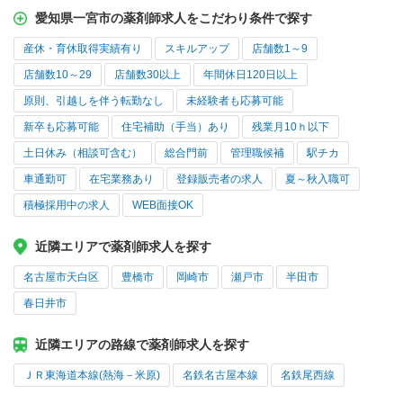
愛知県一宮市の薬剤師求人をこだわり条件で探す
産休・育休取得実績有り
スキルアップ
店舗数1～9
店舗数10～29
店舗数30以上
年間休日120日以上
原則、引越しを伴う転勤なし
未経験者も応募可能
新卒も応募可能
住宅補助（手当）あり
残業月10ｈ以下
土日休み（相談可含む）
総合門前
管理職候補
駅チカ
車通勤可
在宅業務あり
登録販売者の求人
夏～秋入職可
積極採用中の求人
WEB面接OK
近隣エリアで薬剤師求人を探す
名古屋市天白区
豊橋市
岡崎市
瀬戸市
半田市
春日井市
近隣エリアの路線で薬剤師求人を探す
ＪＲ東海道本線(熱海－米原)
名鉄名古屋本線
名鉄尾西線