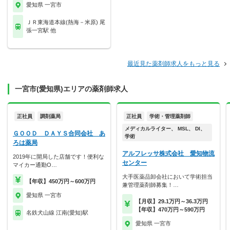
愛知県 一宮市
ＪＲ東海道本線(熱海－米原) 尾
張一宮駅 他
最近見た薬剤師求人をもっと見る
一宮市(愛知県)エリアの薬剤師求人
正社員
調剤薬局
正社員
学術・管理薬剤師
メディカルライター、 MSL、 DI、
ＧＯＯＤ ＤＡＹＳ合同会社 あ
学術
ろは薬局
アルフレッサ株式会社 愛知物流
2019年に開局した店舗です！便利な
センター
マイカー通勤O…
大手医薬品卸会社において学術担当
【年収】450万円～600万円
兼管理薬剤師募集！…
愛知県 一宮市
【月収】29.1万円～36.3万円
【年収】470万円～590万円
名鉄犬山線 江南(愛知)駅
愛知県 一宮市