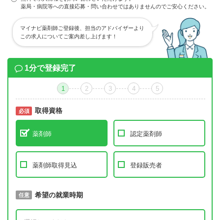
薬局・病院等への直接応募・問い合わせではありませんのでご安心ください。
マイナビ薬剤師ご登録後、担当のアドバイザーより
この求人についてご案内差し上げます！
1分で登録完了
1
2
3
4
5
取得資格
必須
必須
薬剤師
認定薬剤師
薬剤師取得見込
登録販売者
取得予定年
希望の就業時期
必須
任意