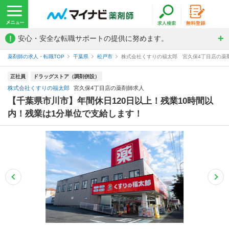
!
安心・安全な転職サポートの提供に努めます。
薬剤師の求人・転職TOP
千葉県
松戸市
株式会社くすりの福太郎 宮久保4丁目店の薬
正社員
ドラッグストア（調剤併設）
株式会社くすりの福太郎
宮久保4丁目店の薬剤師求人
【千葉県市川市】年間休日120日以上！残業10時間以
内！残業は1分単位で支給します！