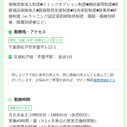
保険団体加入制度■ストックオプション制度■継続雇用制度■医
療過誤保険加入■資格取得支援制度■社内表彰制度■保養所■研
修制度（e-ラーニング認定薬剤師取得制度、職能・職種別研
修、階層別研修など）
勤務地・アクセス
原則、引越しを伴う転勤なし
駅チカ
千葉県松戸市常盤平1-12-1
京成松戸線「常盤平駅」 徒歩1分
同じエリアで似た条件の求人や、同じ路線の求人なども喜んでご紹
介いたします。お悩みやご希望があれば、ぜひご相談ください。
無料で相談する
勤務時間
残業月10ｈ以下
月火水金土:10時00分～18時45分（休憩60分）
実働40時間／週（※1ヶ月単位の変形労働時間制）
※実働週40時間（1カ月単位の変形労働時間制）