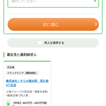
年 3月
次に進む
求人を保存する
最近見た薬剤師求人
正社員
ドラッグストア（調剤併設）
株式会社くすりの福太郎 宮久保
4丁目店
上場グループの安定感！複数名体制
×最新設備で対人業…
【年収】460万円～600万円程