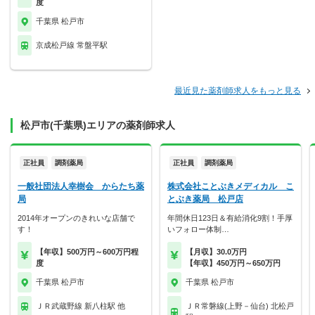
度
千葉県 松戸市
京成松戸線 常盤平駅
最近見た薬剤師求人をもっと見る
松戸市(千葉県)エリアの薬剤師求人
正社員
調剤薬局
正社員
調剤薬局
一般社団法人幸樹会 からたち薬
株式会社ことぶきメディカル こ
局
とぶき薬局 松戸店
2014年オープンのきれいな店舗で
年間休日123日＆有給消化9割！手厚
す！
いフォロー体制…
【年収】500万円～600万円程
【月収】30.0万円
度
【年収】450万円～650万円
千葉県 松戸市
千葉県 松戸市
ＪＲ武蔵野線 新八柱駅 他
ＪＲ常磐線(上野－仙台) 北松戸