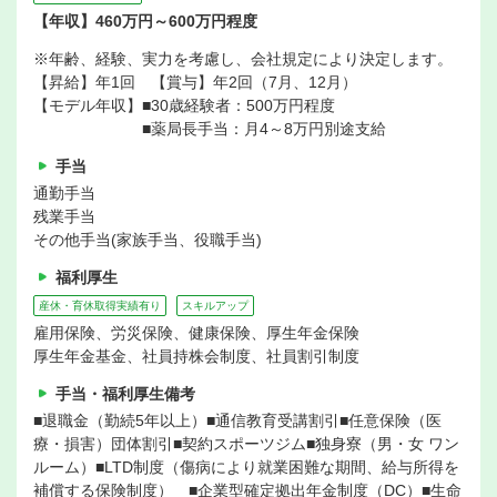
【年収】460万円～600万円程度
※年齢、経験、実力を考慮し、会社規定により決定します。
【昇給】年1回 【賞与】年2回（7月、12月）
【モデル年収】■30歳経験者：500万円程度
■薬局長手当：月4～8万円別途支給
手当
通勤手当
残業手当
その他手当(家族手当、役職手当)
福利厚生
産休・育休取得実績有り
スキルアップ
雇用保険、労災保険、健康保険、厚生年金保険
厚生年金基金、社員持株会制度、社員割引制度
手当・福利厚生備考
■退職金（勤続5年以上）■通信教育受講割引■任意保険（医
療・損害）団体割引■契約スポーツジム■独身寮（男・女 ワン
ルーム）■LTD制度（傷病により就業困難な期間、給与所得を
補償する保険制度） ■企業型確定拠出年金制度（DC）■生命