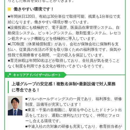
りとした教育を受けることができます。
働きやすい環境です！
■年間休日120日、有給は30分単位で取得可能、残業も1分単位で支
給になります。働きやすい環境が整っています。
■設備投資にも積極的で、電子薬歴、医薬品在庫管理システム、自
動発注システム、ピッキングシステム、散剤監査システム、レセコ
ン処方チェック機能などを積極的に導入しています。
■LTD制度（休業補償制度）があり、会社が保険会社に保険料を支
払い、従業員の生活の不安を取り除くための福利厚生です。病気や
怪我で長期療養する期間、一定の収入を保証しています。
■育児休暇は年間50名ほどが取得しており、全社員が気を使うこと
なく制度を利用できる文化が根付いてきているそうです。
キャリアアドバイザーのレポート
上場グループの安定感！複数名体制×最新設備で対人業務
に専念できる！
■ツルハホールディングスの一員であり、福利厚生、研修
制度、設備等が充実しています！
■東京・千葉の首都圏に、駅前を中心としたドミナント出
店をしており、通勤に便利なだけでなく、仲間とフォロ
ーし合える環境です。
■中途入社の方対象の研修も充実しており、教育担当者が