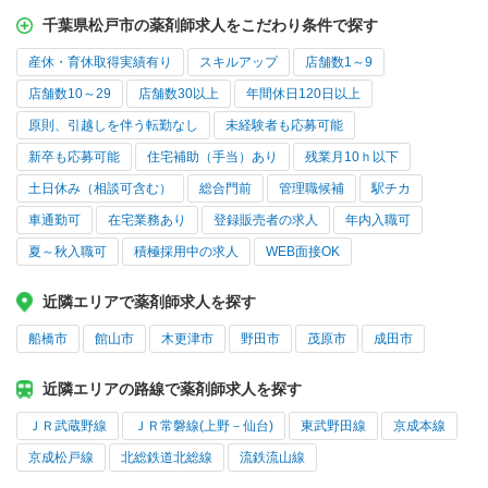
千葉県松戸市の薬剤師求人をこだわり条件で探す
産休・育休取得実績有り
スキルアップ
店舗数1～9
店舗数10～29
店舗数30以上
年間休日120日以上
原則、引越しを伴う転勤なし
未経験者も応募可能
新卒も応募可能
住宅補助（手当）あり
残業月10ｈ以下
土日休み（相談可含む）
総合門前
管理職候補
駅チカ
車通勤可
在宅業務あり
登録販売者の求人
年内入職可
夏～秋入職可
積極採用中の求人
WEB面接OK
近隣エリアで薬剤師求人を探す
船橋市
館山市
木更津市
野田市
茂原市
成田市
近隣エリアの路線で薬剤師求人を探す
ＪＲ武蔵野線
ＪＲ常磐線(上野－仙台)
東武野田線
京成本線
京成松戸線
北総鉄道北総線
流鉄流山線