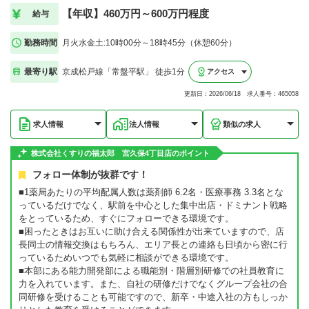
【年収】460万円～600万円程度
給与
勤務時間
月火水金土:10時00分～18時45分（休憩60分）
最寄り駅
京成松戸線「常盤平駅」 徒歩1分
アクセス
更新日：2026/06/18 求人番号：465058
求人情報
法人情報
類似の求人
株式会社くすりの福太郎 宮久保4丁目店のポイント
フォロー体制が抜群です！
■1薬局あたりの平均配属人数は薬剤師 6.2名・医療事務 3.3名とな
っているだけでなく、駅前を中心とした集中出店・ドミナント戦略
をとっているため、すぐにフォローできる環境です。
■困ったときはお互いに助け合える関係性が出来ていますので、店
長同士の情報交換はもちろん、エリア長との連絡も日頃から密に行
っているためいつでも気軽に相談ができる環境です。
■本部にある能力開発部による職能別・階層別研修での社員教育に
力を入れています。また、自社の研修だけでなくグループ会社の合
同研修を受けることも可能ですので、新卒・中途入社の方もしっか