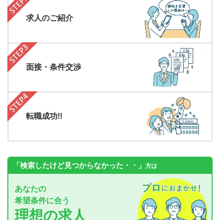
求人のご紹介
面接・条件交渉
転職成功!!
「検索したけど見つからなかった・・」
方は
あなたの
希望条件に合う
理想の求人