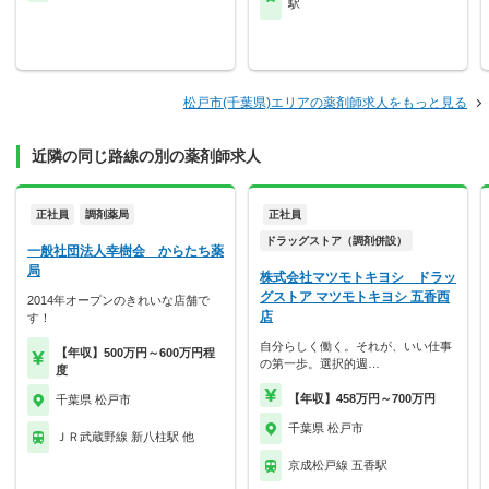
駅
松戸市(千葉県)エリアの薬剤師求人をもっと見る
近隣の同じ路線の別の薬剤師求人
正社員
調剤薬局
正社員
ドラッグストア（調剤併設）
一般社団法人幸樹会 からたち薬
局
株式会社マツモトキヨシ ドラッ
グストア マツモトキヨシ 五香西
2014年オープンのきれいな店舗で
店
す！
自分らしく働く。それが、いい仕事
【年収】500万円～600万円程
の第一歩。選択的週…
度
【年収】458万円～700万円
千葉県 松戸市
千葉県 松戸市
ＪＲ武蔵野線 新八柱駅 他
京成松戸線 五香駅