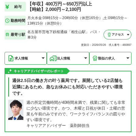
【年収】400万円～650万円以上
給与
【時給】2,000円～2,100円
月火水金:09時15分～20時00分（休憩165分）,土:09時15分～
勤務時間
13時15分（休憩0分）
名古屋市営地下鉄桜通線「相生山駅」 バス・
最寄り駅
アクセス
車3分
更新日：2026/05/26 求人番号：460897
求人情報
法人情報
類似の求人
キャリアアドバイザーのレポート
週休2.5日の働き方の叶う薬局です。展開している2店舗も
近隣にあるため、急なお休みにも対応いただきやすい環境
です。
週の所定労働時間が40時間未満で、残業に関しても非常
に少ない環境です。かつ、木曜と日祝が休日・土曜の営
業も午前のみですので、ワークライフバランスの図りや
すい環境です。
キャリアアドバイザー 薬剤師担当