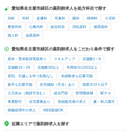
愛知県名古屋市緑区の薬剤師求人を処方科目で探す
内科
外科
皮膚科
耳鼻科
眼科
精神科
小児科
整形外科
心療内科
総合科目
消化器科
循環器科
婦人科
泌尿器科
愛知県名古屋市緑区の薬剤師求人をこだわり条件で探す
産休・育休取得実績有り
スキルアップ
店舗数1～9
店舗数10～29
店舗数30以上
年間休日120日以上
原則、引越しを伴う転勤なし
未経験者も応募可能
新卒も応募可能
住宅補助（手当）あり
残業月10ｈ以下
土日休み（相談可含む）
総合門前
管理職候補
駅チカ
車通勤可
在宅業務あり
登録販売者の求人
夏～秋入職可
積極採用中の求人
WEB面接OK
近隣エリアで薬剤師求人を探す