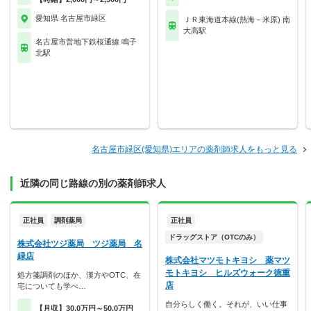
愛知県 名古屋市緑区
ＪＲ東海道本線(熱海－米原) 南
大高駅
名古屋市営地下鉄桜通線 鳴子
北駅
名古屋市緑区(愛知県)エリアの薬剤師求人をもっと見る
近隣の同じ路線の別の薬剤師求人
正社員
調剤薬局
正社員
ドラッグストア（OTCのみ）
株式会社ツジ薬局 ツジ薬局 名
緑店
株式会社マツモトキヨシ 薬マツ
モトキヨシ ヒルズウォーク徳重
処方箋調剤のほか、漢方やOTC、在
店
宅についても学べ…
自分らしく働く。それが、いい仕事
【月収】30.0万円～50.0万円