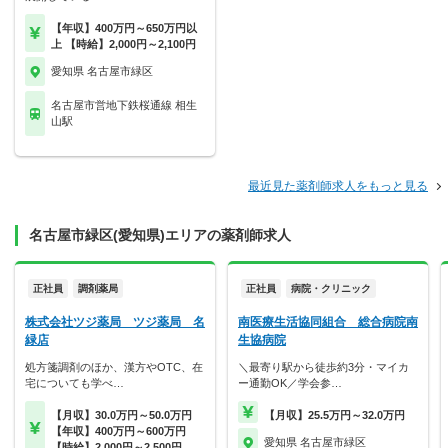
【年収】400万円～650万円以
上 【時給】2,000円～2,100円
愛知県 名古屋市緑区
名古屋市営地下鉄桜通線 相生
山駅
最近見た薬剤師求人をもっと見る
名古屋市緑区(愛知県)エリアの薬剤師求人
正社員
調剤薬局
正社員
病院・クリニック
株式会社ツジ薬局 ツジ薬局 名
南医療生活協同組合 総合病院南
緑店
生協病院
処方箋調剤のほか、漢方やOTC、在
＼最寄り駅から徒歩約3分・マイカ
宅についても学べ…
ー通勤OK／学会参…
【月収】30.0万円～50.0万円
【月収】25.5万円～32.0万円
【年収】400万円～600万円
愛知県 名古屋市緑区
【時給】2,000円～2,500円