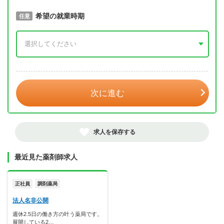
取得予定年
希望の就業時期
必須
任意
年 3月
次に進む
求人を保存する
最近見た薬剤師求人
正社員
調剤薬局
法人名非公開
週休2.5日の働き方の叶う薬局です。
展開している2…