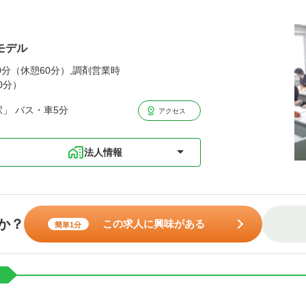
モデル
00分（休憩60分）,調剤営業時
0分）
」 バス・車5分
アクセス
法人情報
か？
この求人に興味がある
簡単1分
ト