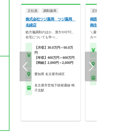
正社員
調剤薬局
正社員
病院・クリニッ
株式会社ツジ薬局 ツジ薬局
南医療生活協同組合 総合
名緑店
南生協病院
処方箋調剤のほか、漢方やOTC、
＼最寄り駅から徒歩約3分・
ス
在宅についても学べ…
カー通勤OK／学会参…
【月収】30.0万円～50.0万
【月収】25.5万円～32.
円
円
【年収】400万円～600万円
【時給】2,000円～2,500円
愛知県 名古屋市緑区
愛知県 名古屋市緑区
ＪＲ東海道本線(熱海－
南大高駅
名古屋市営地下鉄桜通線 鳴
子北駅