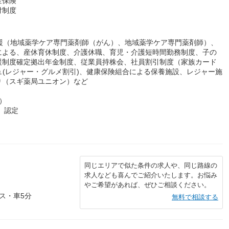
金保険
付制度
援（地域薬学ケア専門薬剤師（がん）、地域薬学ケア専門薬剤師）、
による、産休育休制度、介護休職、育児・介護短時間勤務制度、子の
援制度確定拠出年金制度、従業員持株会、社員割引制度（家族カード
ュ(レジャー・グルメ割引)、健康保険組合による保養施設、レジャー施
り（スギ薬局ユニオン）など
）
）認定
同じエリアで似た条件の求人や、同じ路線の
求人なども喜んでご紹介いたします。お悩み
やご希望があれば、ぜひご相談ください。
ス・車5分
無料で相談する