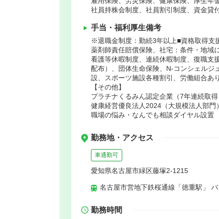
雇用保険、労災保険、健康保険、厚生年
社員持株会制度、社員割引制度、資金貸
手当・福利厚生備考
※退職金制度：勤続3年以上■資格取得支
薬剤師責任賠償保険、社宅：条件・地域
看護等休暇制度、連続休暇制度、復職支
配布）、団体生命保険、N-コンシェルジ
設、スポーツ施設各種割引、労働組合あ
【その他】
プラチナくるみん認定企業（7年連続取得
健康経営優良法人2024（大規模法人部門
職場の悩み・なんでも相談ダイヤル設置
勤務地・アクセス
車通勤可
愛知県名古屋市緑区藤塚2-1215
名古屋市営地下鉄桜通線「徳重駅」 バ
勤務時間