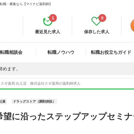
人・転職・募集なら【マイナビ薬剤師】
1
0
最近見た求人
保存した求人
転職相談会
転職ノウハウ
転職お役立ちガイド
努めます。
スギ薬局 白土店 株式会社スギ薬局の薬剤師求人
社員
ドラッグストア（調剤併設）
希望に沿ったステップアップセミナ