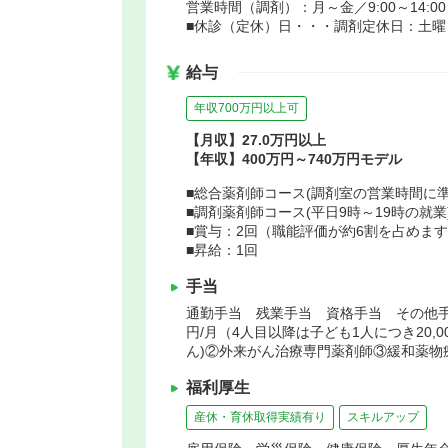
営業時間（調剤）：月～金／9:00～14:00 15
■休診（定休）日・・・調剤定休日：土曜
給与
年収700万円以上可
【月収】27.0万円以上
【年収】400万円～740万円モデル
■総合薬剤師コース(調剤室の営業時間に準ず
■調剤薬剤師コース(平日9時～19時の就業)
■賞与：2回（職能評価が約6割を占めま
■昇給：1回
手当
通勤手当 残業手当 資格手当 その他手当(
円/月（4人目以降は子ども1人につき20,
ん)②外来がん治療専門薬剤師③緩和薬物
福利厚生
産休・育休取得実績有り
スキルアップ