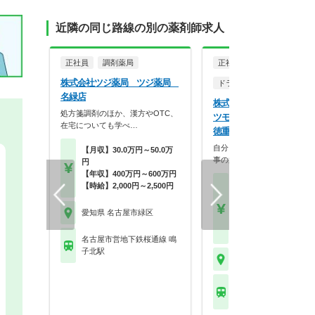
近隣の同じ路線の別の薬剤師求人
正社員
調剤薬局
正社員
株式会社ツジ薬局 ツジ薬局
ドラッグストア（OTCのみ
名緑店
株式会社マツモトキヨシ 
処方箋調剤のほか、漢方やOTC、
ツモトキヨシ ヒルズウォ
在宅についても学べ…
徳重店
自分らしく働く。それが、い
【月収】30.0万円～50.0万
事の第一歩。選択的週…
円
【年収】400万円～600万円
【月収】30.0万円～33.
【時給】2,000円～2,500円
円程度 24歳～モデル
【年収】505万円～70
愛知県 名古屋市緑区
程度 モデル
【時給】2,000円～
名古屋市営地下鉄桜通線 鳴
子北駅
愛知県 名古屋市緑区
名古屋市営地下鉄桜通線
重駅