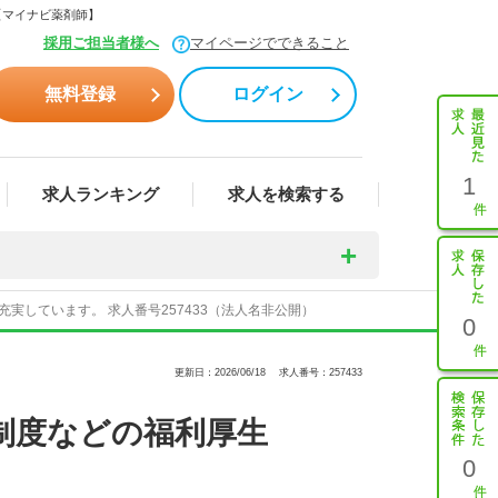
【マイナビ薬剤師】
採用ご担当者様へ
マイページでできること
無料登録
ログイン
1
求人ランキング
求人を検索する
しています。 求人番号257433（法人名非公開）
0
更新日：2026/06/18
求人番号：257433
制度などの福利厚生
0