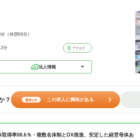
0分（休憩60分）
2分
アクセス
法人情報
か？
この求人に興味がある
簡単1分
休取得率98.6％・複数名体制とDX推進、安定した経営母体あ