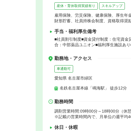
産休・育休取得実績有り
スキルアップ
雇用保険、労災保険、健康保険、厚生年
財形貯蓄、社員持株会制度、資格取得奨
手当・福利厚生備考
■社員割引制度■資金貸付制度：住宅資金
合：中部薬品ユニオン■福利厚生施設あり
勤務地・アクセス
車通勤可
愛知県 名古屋市緑区
名鉄名古屋本線「鳴海駅」 徒歩12分
勤務時間
調剤営業時間:09時00分～18時00分（休
※記載の営業時間内で、月単位の週平均4
休日・休暇