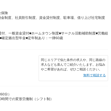
金保険
励金制度、社員割引制度、資金貸付制度、駐車場、借り上げ社宅制度
貸付、一般資金貸付■ホームタウン制度■サークル活動補助制度■労働組
■確定拠出型年金■定年制あり：一律60歳
同じエリアで似た条件の求人や、同じ路線の
求人なども喜んでご紹介いたします。お悩み
やご希望があれば、ぜひご相談ください。
無料で相談する
憩60分）
0時間での変形労働制（シフト制）