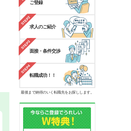
ご登録
STEP2
求人のご紹介
STEP3
面接・条件交渉
STEP4
転職成功！！
最後まで納得のいく転職先をお探しします。