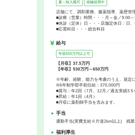
夏～秋入職可
積極採用中
店舗にて、調剤業務、服薬指導、薬歴管
■診療（営業）時間・・・月～金／9:00～18:
■休診（定休）日・・・店舗定休日：日、
■応需科目・・・総合科目
給与
年収650万円以上可
【月収】37.5万円
【年収】530万円～650万円
※年齢、経験、能力を考慮のうえ、規定
※6年制学部卒初任給：370,000円
■賞与：年2回（7月、12月／過去実績3.
■昇給：年1回（4月）
■月収に薬剤師手当を含みます。
手当
通勤手当(実費支給※片道2km以上) 残
福利厚生