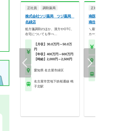
正社員
調剤薬局
正社員
病院・クリニッ
株式会社ツジ薬局 ツジ薬局
南医療生活協同組合 総合
名緑店
南生協病院
処方箋調剤のほか、漢方やOTC、
＼最寄り駅から徒歩約3分・
在宅についても学べ…
カー通勤OK／学会参…
【月収】30.0万円～50.0万
【月収】25.5万円～32.
円
円
【年収】400万円～600万円
【時給】2,000円～2,500円
愛知県 名古屋市緑区
愛知県 名古屋市緑区
ＪＲ東海道本線(熱海－
南大高駅
名古屋市営地下鉄桜通線 鳴
子北駅