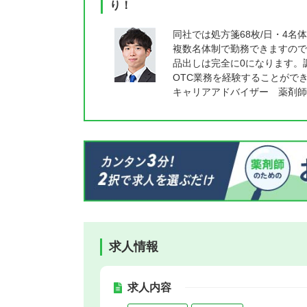
り！
同社では処方箋68枚/日・4
複数名体制で勤務できますので
品出しは完全に0になります。
OTC業務を経験することがで
キャリアアドバイザー 薬剤師
求人情報
求人内容