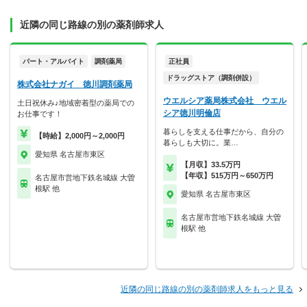
近隣の同じ路線の別の薬剤師求人
パート・アルバイト
調剤薬局
正社員
ドラッグストア（調剤併設）
株式会社ナガイ 徳川調剤薬局
ウエルシア薬局株式会社 ウエル
土日祝休み♪地域密着型の薬局での
シア徳川明倫店
お仕事です！
暮らしを支える仕事だから、自分の
【時給】2,000円～2,000円
暮らしも大切に。業…
愛知県 名古屋市東区
【月収】33.5万円
【年収】515万円～650万円
名古屋市営地下鉄名城線 大曽
根駅 他
愛知県 名古屋市東区
名古屋市営地下鉄名城線 大曽
根駅 他
近隣の同じ路線の別の薬剤師求人をもっと見る