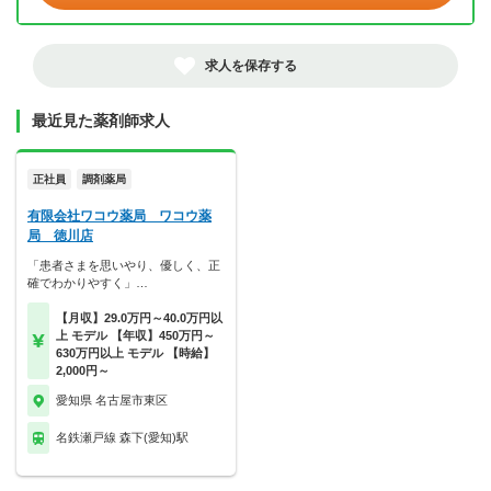
求人を保存する
最近見た薬剤師求人
正社員
調剤薬局
有限会社ワコウ薬局 ワコウ薬
局 徳川店
「患者さまを思いやり、優しく、正
確でわかりやすく」…
【月収】29.0万円～40.0万円以
上 モデル 【年収】450万円～
630万円以上 モデル 【時給】
2,000円～
愛知県 名古屋市東区
名鉄瀬戸線 森下(愛知)駅