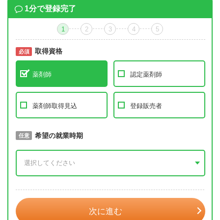
1分で登録完了
1
2
3
4
5
取得資格
必須
必須
薬剤師
認定薬剤師
薬剤師取得見込
登録販売者
取得予定年
希望の就業時期
必須
任意
年 3月
次に進む