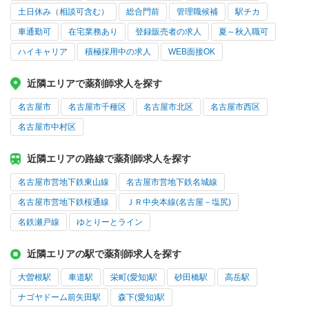
土日休み（相談可含む）
総合門前
管理職候補
駅チカ
車通勤可
在宅業務あり
登録販売者の求人
夏～秋入職可
ハイキャリア
積極採用中の求人
WEB面接OK
近隣エリアで薬剤師求人を探す
名古屋市
名古屋市千種区
名古屋市北区
名古屋市西区
名古屋市中村区
近隣エリアの路線で薬剤師求人を探す
名古屋市営地下鉄東山線
名古屋市営地下鉄名城線
名古屋市営地下鉄桜通線
ＪＲ中央本線(名古屋－塩尻)
名鉄瀬戸線
ゆとりーとライン
近隣エリアの駅で薬剤師求人を探す
大曽根駅
車道駅
栄町(愛知)駅
砂田橋駅
高岳駅
ナゴヤドーム前矢田駅
森下(愛知)駅