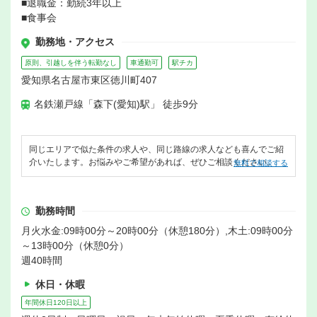
■退職金：勤続3年以上
■食事会
勤務地・アクセス
原則、引越しを伴う転勤なし
車通勤可
駅チカ
愛知県名古屋市東区徳川町407
名鉄瀬戸線「森下(愛知)駅」 徒歩9分
同じエリアで似た条件の求人や、同じ路線の求人なども喜んでご紹
介いたします。お悩みやご希望があれば、ぜひご相談ください。
無料で相談する
勤務時間
月火水金:09時00分～20時00分（休憩180分）,木土:09時00分
～13時00分（休憩0分）
週40時間
休日・休暇
年間休日120日以上