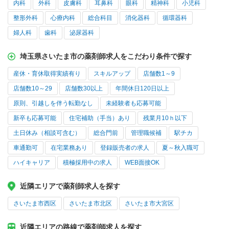
内科
外科
皮膚科
耳鼻科
眼科
精神科
小児科
整形外科
心療内科
総合科目
消化器科
循環器科
婦人科
歯科
泌尿器科
埼玉県さいたま市の薬剤師求人をこだわり条件で探す
産休・育休取得実績有り
スキルアップ
店舗数1～9
店舗数10～29
店舗数30以上
年間休日120日以上
原則、引越しを伴う転勤なし
未経験者も応募可能
新卒も応募可能
住宅補助（手当）あり
残業月10ｈ以下
土日休み（相談可含む）
総合門前
管理職候補
駅チカ
車通勤可
在宅業務あり
登録販売者の求人
夏～秋入職可
ハイキャリア
積極採用中の求人
WEB面接OK
近隣エリアで薬剤師求人を探す
さいたま市西区
さいたま市北区
さいたま市大宮区
近隣エリアの路線で薬剤師求人を探す