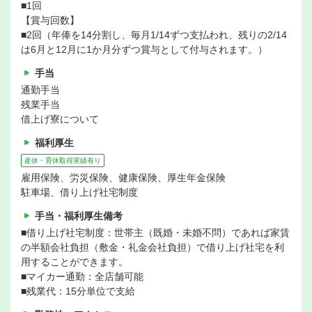
■1回
【賞与回数】
■2回（年俸を14分割し、毎月1/14ずつ支払われ、残りの2/14
は6月と12月に1か月分ずつ賞与として付与されます。）
手当
通勤手当
残業手当
借上げ寮について
福利厚生
産休・育休取得実績有り
雇用保険、労災保険、健康保険、厚生年金保険
駐車場、借り上げ社宅制度
手当・福利厚生備考
■借り上げ社宅制度：世帯主（既婚・未婚不問）であれば家賃
の半額会社負担（敷金・礼金会社負担）で借り上げ社宅を利
用することができます。
■マイカー通勤：全店舗可能
■残業代：15分単位で支給