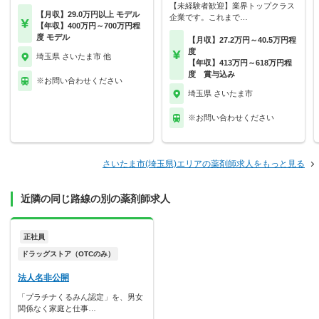
【未経験者歓迎】業界トップクラス
【月収】29.0万円以上 モデル
企業です。これまで…
【年収】400万円～700万円程
度 モデル
【月収】27.2万円～40.5万円程
度
埼玉県 さいたま市 他
【年収】413万円～618万円程
度 賞与込み
※お問い合わせください
埼玉県 さいたま市
※お問い合わせください
さいたま市(埼玉県)エリアの薬剤師求人をもっと見る
近隣の同じ路線の別の薬剤師求人
正社員
ドラッグストア（OTCのみ）
法人名非公開
「プラチナくるみん認定」を、男女
関係なく家庭と仕事…