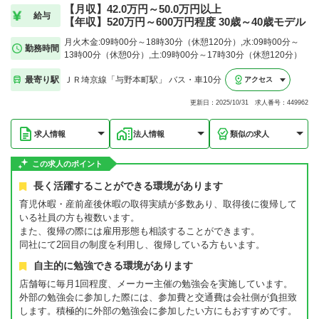
【月収】42.0万円～50.0万円以上
給与
【年収】520万円～600万円程度 30歳～40歳モデル
月火木金:09時00分～18時30分（休憩120分）,水:09時00分～
勤務時間
13時00分（休憩0分）,土:09時00分～17時30分（休憩120分）
最寄り駅
ＪＲ埼京線「与野本町駅」 バス・車10分
アクセス
更新日：2025/10/31 求人番号：449962
求人情報
法人情報
類似の求人
この求人のポイント
長く活躍することができる環境があります
育児休暇・産前産後休暇の取得実績が多数あり、取得後に復帰して
いる社員の方も複数います。
また、復帰の際には雇用形態も相談することができます。
同社にて2回目の制度を利用し、復帰している方もいます。
自主的に勉強できる環境があります
店舗毎に毎月1回程度、メーカー主催の勉強会を実施しています。
外部の勉強会に参加した際には、参加費と交通費は会社側が負担致
します。積極的に外部の勉強会に参加したい方にもおすすめです。