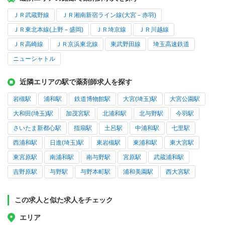
ＪＲ武蔵野線
ＪＲ湘南新宿ライン線(大宮－赤羽)
ＪＲ東北本線(上野－盛岡)
ＪＲ埼京線
ＪＲ川越線
ＪＲ高崎線
ＪＲ京浜東北線
東武野田線
埼玉高速鉄道
ニューシャトル
近隣エリアの駅で薬剤師求人を探す
岩槻駅
浦和駅
鉄道博物館駅
大宮(埼玉)駅
大宮公園駅
大和田(埼玉)駅
加茂宮駅
北浦和駅
北与野駅
今羽駅
さいたま新都心駅
指扇駅
土呂駅
中浦和駅
七里駅
西浦和駅
日進(埼玉)駅
東岩槻駅
東浦和駅
東大宮駅
東宮原駅
南浦和駅
南与野駅
宮原駅
武蔵浦和駅
吉野原駅
与野駅
与野本町駅
浦和美園駅
西大宮駅
この求人と似た求人をチェック
エリア