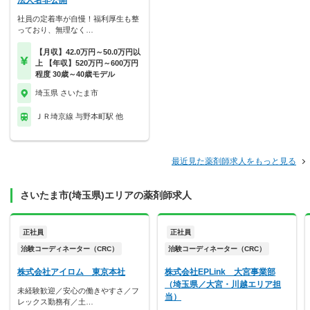
法人名非公開
社員の定着率が自慢！福利厚生も整
っており、無理なく…
【月収】42.0万円～50.0万円以
上 【年収】520万円～600万円
程度 30歳～40歳モデル
埼玉県 さいたま市
ＪＲ埼京線 与野本町駅 他
最近見た薬剤師求人をもっと見る
さいたま市(埼玉県)エリアの薬剤師求人
正社員
正社員
治験コーディネーター（CRC）
治験コーディネーター（CRC）
株式会社アイロム 東京本社
株式会社EPLink 大宮事業部
（埼玉県／大宮・川越エリア担
未経験歓迎／安心の働きやすさ／フ
当）
レックス勤務有／土…