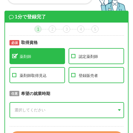
1分で登録完了
1
2
3
4
5
取得資格
必須
必須
薬剤師
認定薬剤師
薬剤師取得見込
登録販売者
取得予定年
希望の就業時期
必須
任意
年 3月