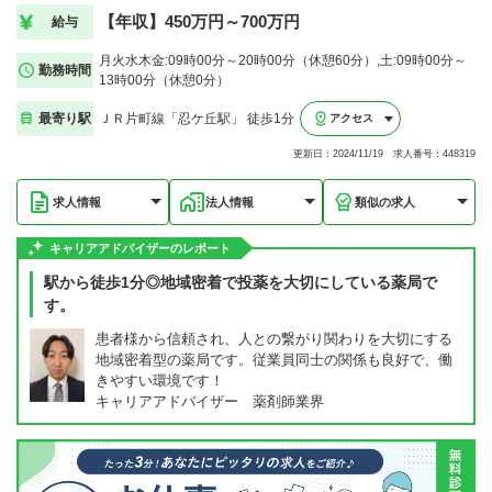
【年収】450万円～700万円
給与
月火水木金:09時00分～20時00分（休憩60分）,土:09時00分～
勤務時間
13時00分（休憩0分）
最寄り駅
ＪＲ片町線「忍ケ丘駅」 徒歩1分
アクセス
更新日：2024/11/19 求人番号：448319
求人情報
法人情報
類似の求人
キャリアアドバイザーのレポート
駅から徒歩1分◎地域密着で投薬を大切にしている薬局で
す。
患者様から信頼され、人との繋がり関わりを大切にする
地域密着型の薬局です。従業員同士の関係も良好で、働
きやすい環境です！
キャリアアドバイザー 薬剤師業界