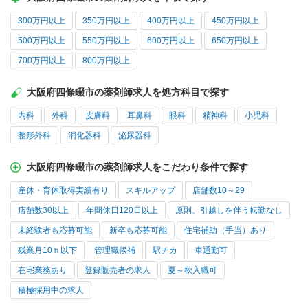
300万円以上
350万円以上
400万円以上
450万円以上
500万円以上
550万円以上
600万円以上
650万円以上
700万円以上
800万円以上
大阪府四條畷市の薬剤師求人を処方科目で探す
内科
外科
皮膚科
耳鼻科
眼科
精神科
小児科
整形外科
消化器科
泌尿器科
大阪府四條畷市の薬剤師求人をこだわり条件で探す
産休・育休取得実績有り
スキルアップ
店舗数10～29
店舗数30以上
年間休日120日以上
原則、引越しを伴う転勤なし
未経験者も応募可能
新卒も応募可能
住宅補助（手当）あり
残業月10ｈ以下
管理職候補
駅チカ
車通勤可
在宅業務あり
登録販売者の求人
夏～秋入職可
積極採用中の求人