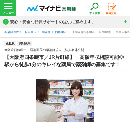
!
安心・安全な転職サポートの提供に努めます。
薬剤師の求人・転職TOP
大阪府
四條畷市
【大阪府四条畷市／JR片町線】 高額年収相
正社員
調剤薬局
大阪府四條畷市・調剤薬局の薬剤師求人（法人名非公開）
【大阪府四条畷市／JR片町線】 高額年収相談可能◎
駅から徒歩1分のキレイな薬局で薬剤師の募集です！