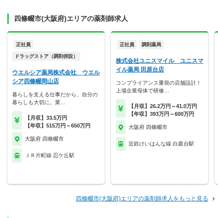
四條畷市(大阪府)エリアの薬剤師求人
正社員
正社員
調剤薬局
ドラッグストア（調剤併設）
株式会社ユニスマイル ユニスマ
イル薬局 田原台店
ウエルシア薬局株式会社 ウエル
シア四條畷岡山店
コンプライアンス重視の店舗設計！
上場企業母体で研修…
暮らしを支える仕事だから、自分の
暮らしも大切に。業…
【月収】26.2万円～41.0万円
【年収】393万円～600万円
【月収】33.5万円
【年収】515万円～650万円
大阪府 四條畷市
大阪府 四條畷市
近鉄けいはんな線 白庭台駅
ＪＲ片町線 忍ケ丘駅
四條畷市(大阪府)エリアの薬剤師求人をもっと見る