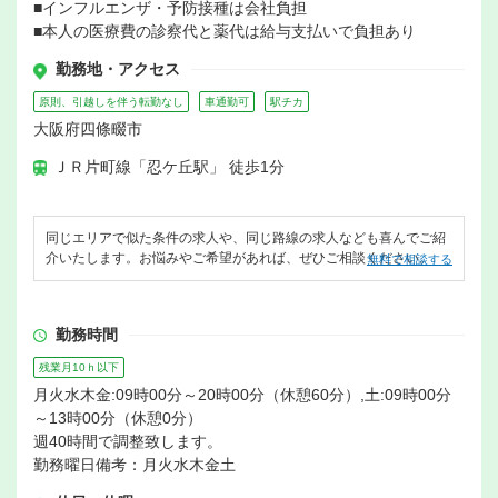
■インフルエンザ・予防接種は会社負担
■本人の医療費の診察代と薬代は給与支払いで負担あり
勤務地・アクセス
原則、引越しを伴う転勤なし
車通勤可
駅チカ
大阪府四條畷市
ＪＲ片町線「忍ケ丘駅」 徒歩1分
同じエリアで似た条件の求人や、同じ路線の求人なども喜んでご紹
介いたします。お悩みやご希望があれば、ぜひご相談ください。
無料で相談する
勤務時間
残業月10ｈ以下
月火水木金:09時00分～20時00分（休憩60分）,土:09時00分
～13時00分（休憩0分）
週40時間で調整致します。
勤務曜日備考：月火水木金土