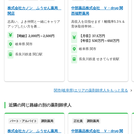
株式会社カノン ふうせん薬局
中部薬品株式会社 Ｖ・drug 関
関店
西福野薬局
志高い、よき仲間と一緒にキャリア
高収入を目指せます！離職率5.3％＆
アップしたい方を募…
育休取得率98…
【時給】2,000円～2,500円
【月収】37.5万円
【年収】530万円～650万円
岐阜県 関市
岐阜県 関市
長良川鉄道 関口駅
長良川鉄道 せきてらす前駅
関市(岐阜県)エリアの薬剤師求人をもっと見る
近隣の同じ路線の別の薬剤師求人
パート・アルバイト
調剤薬局
正社員
調剤薬局
株式会社カノン ふうせん薬局
中部薬品株式会社 Ｖ・drug 関