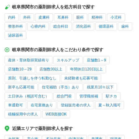
岐阜県関市の薬剤師求人を処方科目で探す
内科
外科
皮膚科
耳鼻科
眼科
精神科
小児科
整形外科
心療内科
総合科目
消化器科
循環器科
歯科
泌尿器科
岐阜県関市の薬剤師求人をこだわり条件で探す
産休・育休取得実績有り
スキルアップ
店舗数1～9
店舗数10～29
店舗数30以上
年間休日120日以上
原則、引越しを伴う転勤なし
未経験者も応募可能
新卒も応募可能
住宅補助（手当）あり
残業月10ｈ以下
土日休み（相談可含む）
総合門前
管理職候補
駅チカ
車通勤可
在宅業務あり
登録販売者の求人
夏～秋入職可
積極採用中の求人
WEB面接OK
近隣エリアで薬剤師求人を探す