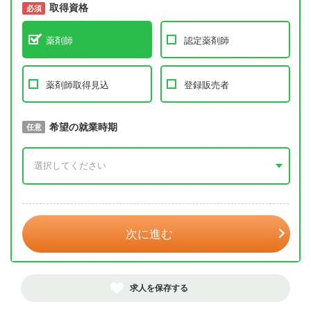
取得資格
必須
必須
薬剤師
認定薬剤師
薬剤師取得見込
登録販売者
取得予定年
希望の就業時期
必須
任意
年 3月
次に進む
求人を保存する