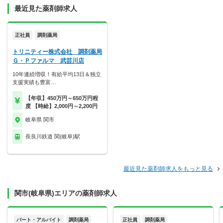
最近見た薬剤師求人
正社員
調剤薬局
トリニティー株式会社 調剤薬局
Ｇ・Ｐファルマ 武芸川店
10年連続増収！有給平均13日＆独立
支援実績も豊富…
【年収】450万円～650万円程
度 【時給】2,000円～2,200円
岐阜県 関市
長良川鉄道 関(岐阜)駅
最近見た薬剤師求人をもっと見る
関市(岐阜県)エリアの薬剤師求人
パート・アルバイト
調剤薬局
正社員
調剤薬局