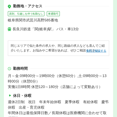
勤務地・アクセス
原則、引越しを伴う転勤なし
車通勤可
岐阜県関市武芸川高野585番地
長良川鉄道「関(岐阜)駅」 バス・車13分
同じエリアで似た条件の求人や、同じ路線の求人なども喜んでご紹
介いたします。お悩みやご希望があれば、ぜひご相談ください。
無料で相談する
勤務時間
月～金:09時00分～19時00分（休憩60分）,土:09時00分～13
時00分（休憩0分）
実働1日8時間 休憩120～180分（店舗によって変動あり）
休日・休暇
週休2日制 祝日 年末年始休暇 夏季休暇 有給休暇 慶弔
休暇 出産・育児休暇
年間休日は最低保障日数／長期休暇は医療機関に合わせて取