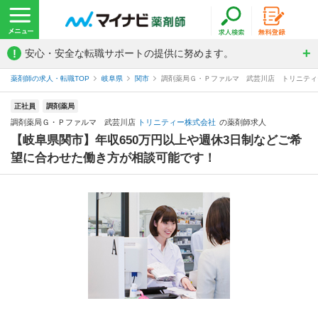
!
安心・安全な転職サポートの提供に努めます。
薬剤師の求人・転職TOP
岐阜県
関市
調剤薬局Ｇ・Ｐファルマ 武芸川店 トリニティ
正社員
調剤薬局
調剤薬局Ｇ・Ｐファルマ 武芸川店
トリニティー株式会社
の薬剤師求人
【岐阜県関市】年収650万円以上や週休3日制などご希
望に合わせた働き方が相談可能です！