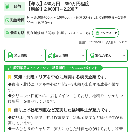
【年収】450万円～650万円程度
給与
【時給】2,000円～2,200円
月～金:09時00分～19時00分（休憩60分）,土:09時00分～13時
勤務時間
00分（休憩0分）
最寄り駅
長良川鉄道「関(岐阜)駅」 バス・車13分
アクセス
更新日：2026/07/21 求人番号：447161
求人情報
法人情報
類似の求人
調剤薬局Ｇ・Ｐファルマ 武芸川店 トリニ…のポイント
東海・北陸エリアを中心に展開する成長企業です。
◆東海・北陸エリアを中心に年間2～3店舗を出店する成長企業で
す。
◆クリニック門前への出店をメインにしており、地域の「かかりつ
け薬局」を目指しています。
借り上げ社宅制度など充実した福利厚生が魅力です。
◆借り上げ社宅制度、財形貯蓄制度、退職金制度など福利厚生が充
実しています。
◆一人ひとりのキャリア・実力に応じた評価を心がけており、将来