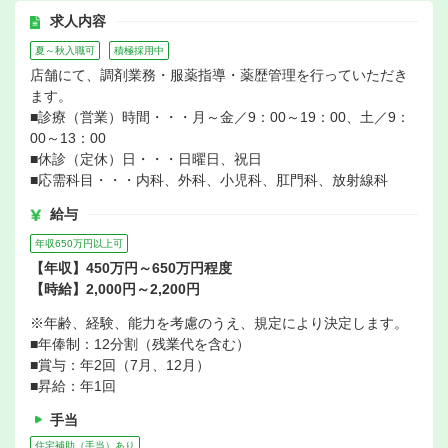
求人内容
夏～秋入職可
積極採用中
店舗にて、調剤業務・服薬指導・薬歴管理を行っていただき
ます。
■診療（営業）時間・・・月～金／9：00～19：00、土／9：
00～13：00
■休診（定休）日・・・日曜日、祝日
■応需科目・・・内科、外科、小児科、肛門科、放射線科
給与
年収650万円以上可
【年収】450万円～650万円程度
【時給】2,000円～2,200円
※年齢、経験、能力を考慮のうえ、規定により決定します。
■年俸制：12分割（残業代を含む）
■賞与：年2回（7月、12月）
■昇給：年1回
手当
住宅補助（手当）あり