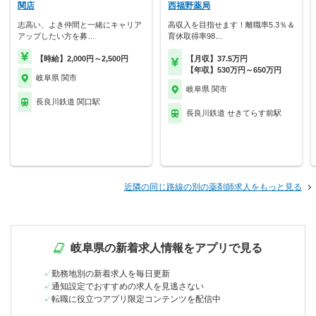
関店
西福野薬局
志高い、よき仲間と一緒にキャリア
高収入を目指せます！離職率5.3％＆
アップしたい方を募…
育休取得率98…
【時給】2,000円～2,500円
【月収】37.5万円
【年収】530万円～650万円
岐阜県 関市
岐阜県 関市
長良川鉄道 関口駅
長良川鉄道 せきてらす前駅
近隣の同じ路線の別の薬剤師求人をもっと見る
岐阜県の新着求人情報をアプリで見る
勤務地別の新着求人を毎日更新
通知設定でおすすめの求人を見逃さない
転職に役立つアプリ限定コンテンツを配信中