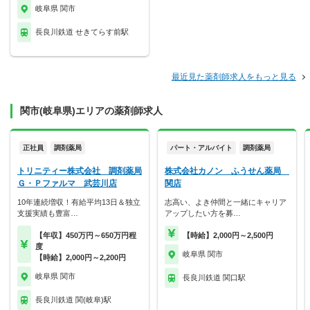
岐阜県 関市
長良川鉄道 せきてらす前駅
最近見た薬剤師求人をもっと見る
関市(岐阜県)エリアの薬剤師求人
正社員
調剤薬局
パート・アルバイト
調剤薬局
トリニティー株式会社 調剤薬局
株式会社カノン ふうせん薬局
Ｇ・Ｐファルマ 武芸川店
関店
10年連続増収！有給平均13日＆独立
志高い、よき仲間と一緒にキャリア
支援実績も豊富…
アップしたい方を募…
【年収】450万円～650万円程
【時給】2,000円～2,500円
度
岐阜県 関市
【時給】2,000円～2,200円
岐阜県 関市
長良川鉄道 関口駅
長良川鉄道 関(岐阜)駅