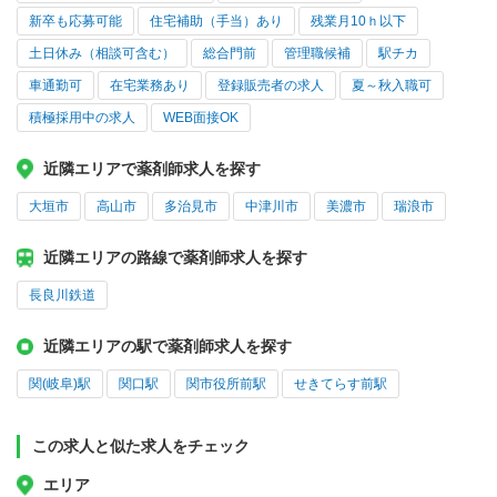
新卒も応募可能
住宅補助（手当）あり
残業月10ｈ以下
土日休み（相談可含む）
総合門前
管理職候補
駅チカ
車通勤可
在宅業務あり
登録販売者の求人
夏～秋入職可
積極採用中の求人
WEB面接OK
近隣エリアで薬剤師求人を探す
大垣市
高山市
多治見市
中津川市
美濃市
瑞浪市
近隣エリアの路線で薬剤師求人を探す
長良川鉄道
近隣エリアの駅で薬剤師求人を探す
関(岐阜)駅
関口駅
関市役所前駅
せきてらす前駅
この求人と似た求人をチェック
エリア