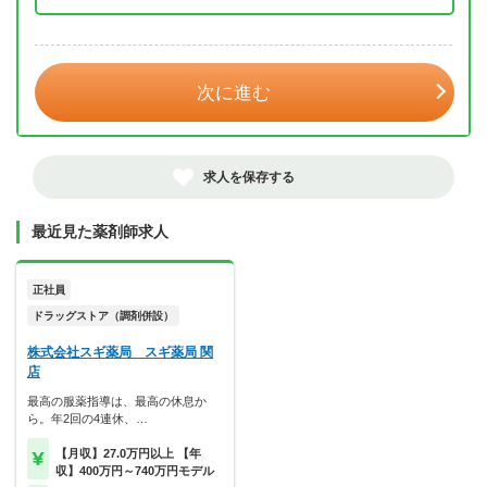
年 3月
次に進む
求人を保存する
最近見た薬剤師求人
正社員
ドラッグストア（調剤併設）
株式会社スギ薬局 スギ薬局 関
店
最高の服薬指導は、最高の休息か
ら。年2回の4連休、…
【月収】27.0万円以上 【年
収】400万円～740万円モデル