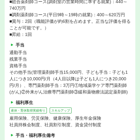
■総合薬剤師コース(調剤室の営業時間に準ずる就業)：440～
740万円
■調剤薬剤師コース(平日9時～19時の就業)：400～620万円
■賞与：2回（職能評価が約6割を占めます。正当な評価を得る
ことが可能です。）
■昇給：1回
手当
通勤手当
残業手当
資格手当
その他手当(管理薬剤師手当15,000円、子ども手当：子ども1
人につき10,000円/月（4人目以降は子ども1人につき20,000
円/月）、専門薬剤師手当：3万円①地域薬学ケア専門薬剤師
(がん)②外来がん治療専門薬剤師③緩和薬物療法認定薬剤師)
福利厚生
産休・育休取得実績有り
スキルアップ
雇用保険、労災保険、健康保険、厚生年金保険
社員持株会制度、社員割引制度、資金貸付制度
手当・福利厚生備考