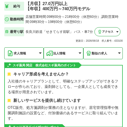
【月収】27.0万円以上
給与
【年収】400万円～740万円モデル
店舗営業時間:09時00分～21時00分（休憩60分）,調剤営業時
勤務時間
間:09時30分～19時00分（休憩60分）
最寄り駅
長良川鉄道「せきてらす前駅」 バス・車7分
アクセス
更新日：2026/06/18 求人番号：433100
求人情報
法人情報
類似の求人
スギ薬局 関店 株式会社スギ薬局のポイント
キャリア形成を考えませんか？
入社後のキャリアプランとして、明確なステップアップができるフ
ローが作られており、薬剤師としても、一企業人としても成長でき
る場所が用意されています。
新しいサービスを提供し続けています
OTC販売、処方箋調剤が業務の主となりますが、居宅管理指導や無
菌調剤施設の設置など、付加価値のあるサービスに取り組んでいま
す。