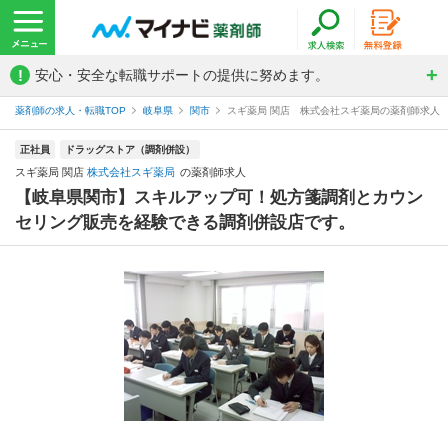
!
安心・安全な転職サポートの提供に努めます。
薬剤師の求人・転職TOP
岐阜県
関市
スギ薬局 関店 株式会社スギ薬局の薬剤師求人
正社員
ドラッグストア（調剤併設）
スギ薬局 関店
株式会社スギ薬局
の薬剤師求人
【岐阜県関市】スキルアップ可！処方箋調剤とカウン
セリング販売を経験できる調剤併設店です。