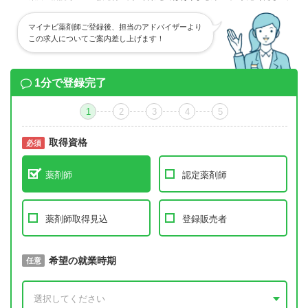
マイナビ薬剤師ご登録後、担当のアドバイザーより
この求人についてご案内差し上げます！
1分で登録完了
1
2
3
4
5
取得資格
必須
必須
薬剤師
認定薬剤師
薬剤師取得見込
登録販売者
取得予定年
希望の就業時期
必須
任意