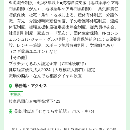
※退職金制度：勤続3年以上■資格取得支援（地域薬学ケア専
門薬剤師（がん）、地域薬学ケア専門薬剤師）、薬剤師責任
賠償保険、社宅：条件・地域による、産休育休制度、介護休
職、育児・介護短時間勤務制度、子の看護等休暇制度、連続
休暇制度、復職支援制度確定拠出年金制度、従業員持株会、
社員割引制度（家族カード配布）、団体生命保険、N-コンシ
ェルジュ(レジャー・グルメ割引)、健康保険組合による保養施
設、レジャー施設、スポーツ施設各種割引、労働組合あり
（スギ薬局ユニオン）など
【その他】
プラチナくるみん認定企業（7年連続取得）
健康経営優良法人2024（大規模法人部門）認定
職場の悩み・なんでも相談ダイヤル設置
勤務地・アクセス
車通勤可
岐阜県関市倉知字祭場下423
長良川鉄道「せきてらす前駅」 バス・車7分
同じエリアで似た条件の求人や、同じ路線の求人なども喜んでご紹