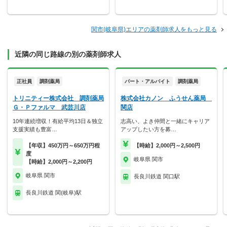
関市(岐阜県)エリアの薬剤師求人をもっと見る
近隣の同じ路線の別の薬剤師求人
正社員
調剤薬局
パート・アルバイト
調剤薬局
トリニティー株式会社 調剤薬局
株式会社カノン ふうせん薬局
Ｇ・Ｐファルマ 武芸川店
関店
10年連続増収！有給平均13日＆独立
志高い、よき仲間と一緒にキャリア
支援実績も豊富…
アップしたい方を募…
【年収】450万円～650万円程
【時給】2,000円～2,500円
度
岐阜県 関市
【時給】2,000円～2,200円
岐阜県 関市
長良川鉄道 関口駅
長良川鉄道 関(岐阜)駅