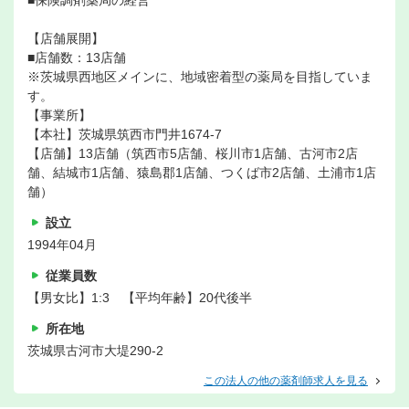
■保険調剤薬局の経営
【店舗展開】
■店舗数：13店舗
※茨城県西地区メインに、地域密着型の薬局を目指していま
す。
【事業所】
【本社】茨城県筑西市門井1674-7
【店舗】13店舗（筑西市5店舗、桜川市1店舗、古河市2店
舗、結城市1店舗、猿島郡1店舗、つくば市2店舗、土浦市1店
舗）
設立
1994年04月
従業員数
【男女比】1:3 【平均年齢】20代後半
所在地
茨城県古河市大堤290-2
この法人の他の薬剤師求人を見る