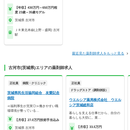
【年収】430万円～650万円程
度 23歳～35歳モデル
茨城県 古河市
ＪＲ東北本線(上野－盛岡) 古河
駅
最近見た薬剤師求人をもっと見る
古河市(茨城県)エリアの薬剤師求人
正社員
病院・クリニック
正社員
ドラッグストア（調剤併設）
茨城県民生活協同組合 友愛記念
病院
ウエルシア薬局株式会社 ウエル
シア茨城総和店
≪福利厚生が充実◎≫働きやすい職
場環境が整っている…
暮らしを支える仕事だから、自分の
暮らしも大切に。業…
【月収】27.0万円技術手当込み
【月収】33.5万円
茨城県 古河市