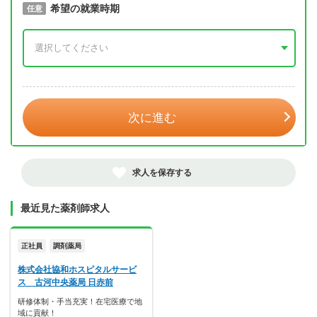
取得予定年
希望の就業時期
必須
任意
年 3月
次に進む
求人を保存する
最近見た薬剤師求人
正社員
調剤薬局
株式会社協和ホスピタルサービ
ス 古河中央薬局 日赤前
研修体制・手当充実！在宅医療で地
域に貢献！