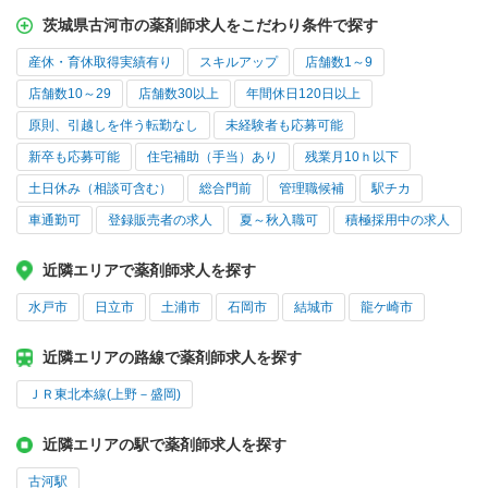
茨城県古河市の薬剤師求人をこだわり条件で探す
産休・育休取得実績有り
スキルアップ
店舗数1～9
店舗数10～29
店舗数30以上
年間休日120日以上
原則、引越しを伴う転勤なし
未経験者も応募可能
新卒も応募可能
住宅補助（手当）あり
残業月10ｈ以下
土日休み（相談可含む）
総合門前
管理職候補
駅チカ
車通勤可
登録販売者の求人
夏～秋入職可
積極採用中の求人
近隣エリアで薬剤師求人を探す
水戸市
日立市
土浦市
石岡市
結城市
龍ケ崎市
近隣エリアの路線で薬剤師求人を探す
ＪＲ東北本線(上野－盛岡)
近隣エリアの駅で薬剤師求人を探す
古河駅