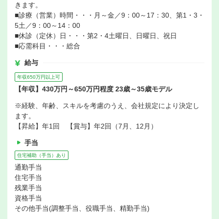
きます。
■診療（営業）時間・・・月～金／9：00～17：30、第1・3・
5土／9：00～14：00
■休診（定休）日・・・第2・4土曜日、日曜日、祝日
■応需科目・・・総合
給与
年収650万円以上可
【年収】430万円～650万円程度 23歳～35歳モデル
※経験、年齢、スキルを考慮のうえ、会社規定により決定し
ます。
【昇給】年1回 【賞与】年2回（7月、12月）
手当
住宅補助（手当）あり
通勤手当
住宅手当
残業手当
資格手当
その他手当(調整手当、役職手当、精勤手当)