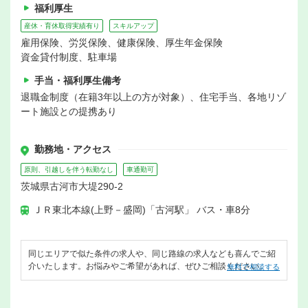
福利厚生
産休・育休取得実績有り
スキルアップ
雇用保険、労災保険、健康保険、厚生年金保険
資金貸付制度、駐車場
手当・福利厚生備考
退職金制度（在籍3年以上の方が対象）、住宅手当、各地リゾ
ート施設との提携あり
勤務地・アクセス
原則、引越しを伴う転勤なし
車通勤可
茨城県古河市大堤290-2
ＪＲ東北本線(上野－盛岡)「古河駅」 バス・車8分
同じエリアで似た条件の求人や、同じ路線の求人なども喜んでご紹
介いたします。お悩みやご希望があれば、ぜひご相談ください。
無料で相談する