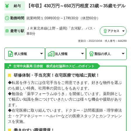
【年収】430万円～650万円程度 23歳～35歳モデル
給与
勤務時間
就業時間１:09時00分～17時30分（休憩60分）
ＪＲ東北本線(上野－盛岡)「古河駅」 バス・
最寄り駅
アクセス
車8分
更新日：2022/10/04 求人番号：444289
求人情報
法人情報
類似の求人
古河中央薬局 日赤前 株式会社協和ホスピ…のポイント
研修体制・手当充実！在宅医療で地域に貢献！
◆転居を伴う方には住宅手当をご用意できます。好きな物件を選ぶ
のも嬉しい特典。社用車の貸出しをもあります。
◆勉強会「薬学フォーラムゆうき」を開催しています。薬剤師とし
て幅広い知識を身につけていきたい方には様々な機会や援助があり
ます。
◆在宅医療に取り組んでいます。ドクター・訪問看護師・理学療法
士・ケアマネジャー・ヘルパーなどの医療スタッフとカンファレン
スを実施。
働きやすい職場環境！