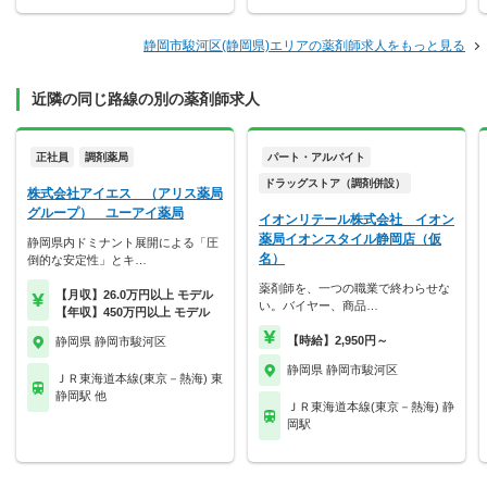
静岡市駿河区(静岡県)エリアの薬剤師求人をもっと見る
近隣の同じ路線の別の薬剤師求人
正社員
調剤薬局
パート・アルバイト
ドラッグストア（調剤併設）
株式会社アイエス （アリス薬局
グループ） ユーアイ薬局
イオンリテール株式会社 イオン
薬局イオンスタイル静岡店（仮
静岡県内ドミナント展開による「圧
名）
倒的な安定性」とキ…
薬剤師を、一つの職業で終わらせな
【月収】26.0万円以上 モデル
い。バイヤー、商品…
【年収】450万円以上 モデル
【時給】2,950円～
静岡県 静岡市駿河区
静岡県 静岡市駿河区
ＪＲ東海道本線(東京－熱海) 東
静岡駅 他
ＪＲ東海道本線(東京－熱海) 静
岡駅