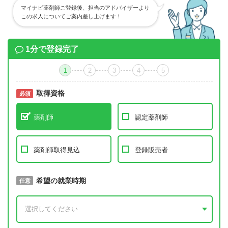
マイナビ薬剤師ご登録後、担当のアドバイザーより
この求人についてご案内差し上げます！
1分で登録完了
1
2
3
4
5
取得資格
必須
必須
薬剤師
認定薬剤師
薬剤師取得見込
登録販売者
取得予定年
希望の就業時期
必須
任意