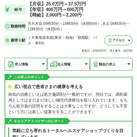
【月収】25.0万円～37.5万円
【年収】400万円～600万円
給与
【時給】2,000円～2,200円
月火木金:08時30分～18時30分（休憩60分）,水土:08時30分～
勤務時間
12時30分（休憩0分）
ＪＲ東海道本線(東京－熱海)「静岡駅」 バ
最寄り駅
アクセス
ス・車9分
更新日：2026/05/27 求人番号：443792
求人情報
法人情報
類似の求人
この求人のポイント
広い視点で患者さまの健康を考える
病気の治療といえば処方箋調剤が一般的ですが、同社では、調剤薬
局としてはまだまだ珍しい補完代替療法を取り入れています。もち
ろん処方薬の説明をすることは大事なことですが、どうしても不安
という方には新しい提案をすることができます。
キャリアアドバイザーのレポート
気軽に立ち寄れるトータルヘルスケアショップづくりを目