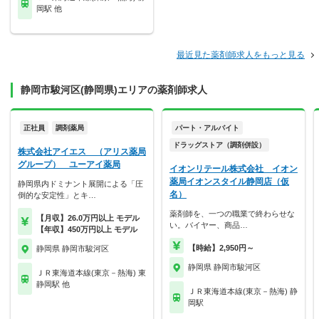
岡駅 他
最近見た薬剤師求人をもっと見る
静岡市駿河区(静岡県)エリアの薬剤師求人
正社員
調剤薬局
パート・アルバイト
ドラッグストア（調剤併設）
株式会社アイエス （アリス薬局
グループ） ユーアイ薬局
イオンリテール株式会社 イオン
薬局イオンスタイル静岡店（仮
静岡県内ドミナント展開による「圧
名）
倒的な安定性」とキ…
薬剤師を、一つの職業で終わらせな
【月収】26.0万円以上 モデル
い。バイヤー、商品…
【年収】450万円以上 モデル
【時給】2,950円～
静岡県 静岡市駿河区
静岡県 静岡市駿河区
ＪＲ東海道本線(東京－熱海) 東
静岡駅 他
ＪＲ東海道本線(東京－熱海) 静
岡駅