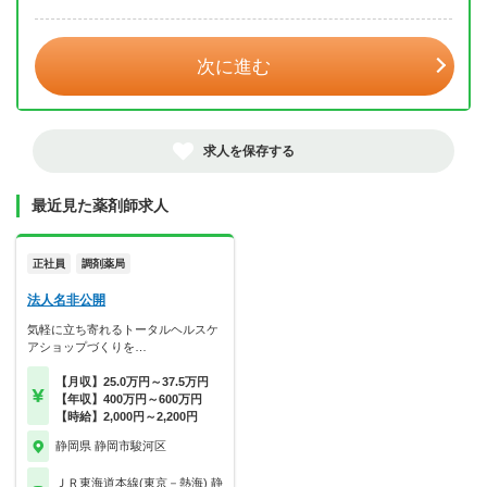
年 3月
次に進む
求人を保存する
最近見た薬剤師求人
正社員
調剤薬局
法人名非公開
気軽に立ち寄れるトータルヘルスケ
アショップづくりを…
【月収】25.0万円～37.5万円
【年収】400万円～600万円
【時給】2,000円～2,200円
静岡県 静岡市駿河区
ＪＲ東海道本線(東京－熱海) 静