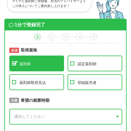
マイナビ薬剤師ご登録後、担当のアドバイザーより
この求人についてご案内差し上げます！
1分で登録完了
1
2
3
4
5
取得資格
必須
必須
薬剤師
認定薬剤師
薬剤師取得見込
登録販売者
取得予定年
希望の就業時期
必須
任意
年 3月