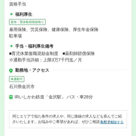
資格手当
福利厚生
産休・育休取得実績有り
雇用保険、労災保険、健康保険、厚生年金保険
駐車場
手当・福利厚生備考
■育児休業復職奨励金制度 ■薬剤師賠償保険
※通勤手当詳細：上限3万7千円迄／月
勤務地・アクセス
車通勤可
石川県金沢市
IRいしかわ鉄道「金沢駅」 バス・車28分
同じエリアで似た条件の求人や、同じ路線の求人なども喜んでご紹
介いたします。お悩みやご希望があれば、ぜひご相談ください。
無料で相談する