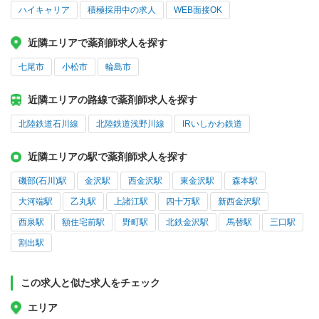
ハイキャリア
積極採用中の求人
WEB面接OK
近隣エリアで薬剤師求人を探す
七尾市
小松市
輪島市
近隣エリアの路線で薬剤師求人を探す
北陸鉄道石川線
北陸鉄道浅野川線
IRいしかわ鉄道
近隣エリアの駅で薬剤師求人を探す
磯部(石川)駅
金沢駅
西金沢駅
東金沢駅
森本駅
大河端駅
乙丸駅
上諸江駅
四十万駅
新西金沢駅
西泉駅
額住宅前駅
野町駅
北鉄金沢駅
馬替駅
三口駅
割出駅
この求人と似た求人をチェック
エリア