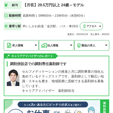
【月収】29.5万円以上 24歳～モデル
給与
勤務時間
就業時間１:09時00分～21時45分（休憩60分）
最寄り駅
IRいしかわ鉄道「金沢駅」 バス・車28分
アクセス
更新日：2023/01/24 求人番号：442033
求人情報
法人情報
類似の求人
キャリアアドバイザーのレポート
調剤併設店での調剤専任薬剤師です
セルフメディケーションの推進と共に調剤事業の強化も
進めているドラッグストアです。薬剤師として幅広い知
識・スキルを磨き、地域医療に貢献できる薬剤師を募集
しています。
キャリアアドバイザー 薬剤師担当