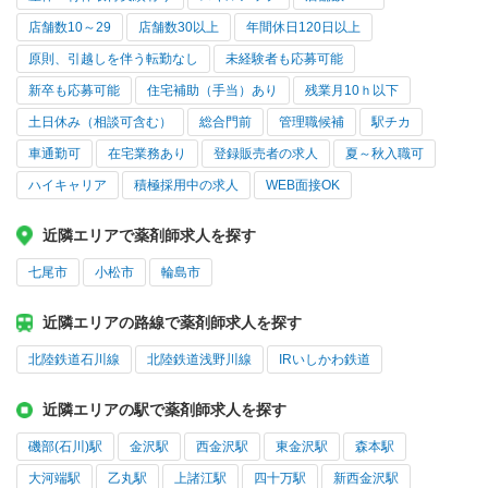
店舗数10～29
店舗数30以上
年間休日120日以上
原則、引越しを伴う転勤なし
未経験者も応募可能
新卒も応募可能
住宅補助（手当）あり
残業月10ｈ以下
土日休み（相談可含む）
総合門前
管理職候補
駅チカ
車通勤可
在宅業務あり
登録販売者の求人
夏～秋入職可
ハイキャリア
積極採用中の求人
WEB面接OK
近隣エリアで薬剤師求人を探す
七尾市
小松市
輪島市
近隣エリアの路線で薬剤師求人を探す
北陸鉄道石川線
北陸鉄道浅野川線
IRいしかわ鉄道
近隣エリアの駅で薬剤師求人を探す
磯部(石川)駅
金沢駅
西金沢駅
東金沢駅
森本駅
大河端駅
乙丸駅
上諸江駅
四十万駅
新西金沢駅