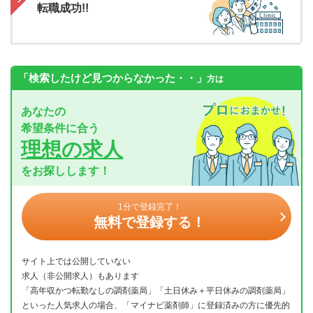
転職成功!!
「検索したけど見つからなかった・・」
方は
あなたの
希望条件に合う
理想の求人
をお探しします！
1分で登録完了！
無料で登録する！
サイト上では公開していない
求人（非公開求人）もあります
「高年収かつ転勤なしの調剤薬局」「土日休み＋平日休みの調剤薬局」
といった人気求人の場合、「マイナビ薬剤師」に登録済みの方に優先的