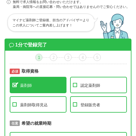
無料で求人情報をお問い合わせいただけます。
薬局・病院等への直接応募・問い合わせではありませんのでご安心ください。
マイナビ薬剤師ご登録後、担当のアドバイザーより
この求人についてご案内差し上げます！
1分で登録完了
1
2
3
4
5
取得資格
必須
必須
薬剤師
認定薬剤師
薬剤師取得見込
登録販売者
取得予定年
希望の就業時期
必須
任意