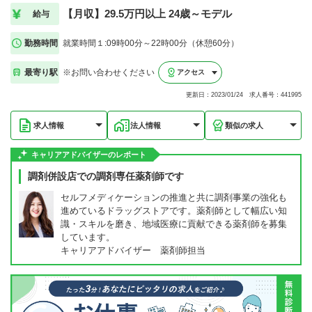
【月収】29.5万円以上 24歳～モデル
給与
勤務時間
就業時間１:09時00分～22時00分（休憩60分）
最寄り駅
※お問い合わせください
アクセス
更新日：2023/01/24 求人番号：441995
求人情報
法人情報
類似の求人
キャリアアドバイザーのレポート
調剤併設店での調剤専任薬剤師です
セルフメディケーションの推進と共に調剤事業の強化も
進めているドラッグストアです。薬剤師として幅広い知
識・スキルを磨き、地域医療に貢献できる薬剤師を募集
しています。
キャリアアドバイザー 薬剤師担当