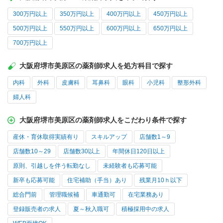
300万円以上
350万円以上
400万円以上
450万円以上
500万円以上
550万円以上
600万円以上
650万円以上
700万円以上
大阪府堺市美原区の薬剤師求人を処方科目で探す
内科
外科
皮膚科
耳鼻科
眼科
小児科
整形外科
婦人科
大阪府堺市美原区の薬剤師求人をこだわり条件で探す
産休・育休取得実績有り
スキルアップ
店舗数1～9
店舗数10～29
店舗数30以上
年間休日120日以上
原則、引越しを伴う転勤なし
未経験者も応募可能
新卒も応募可能
住宅補助（手当）あり
残業月10ｈ以下
総合門前
管理職候補
車通勤可
在宅業務あり
登録販売者の求人
夏～秋入職可
積極採用中の求人