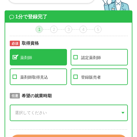
1分で登録完了
1
2
3
4
5
取得資格
必須
必須
薬剤師
認定薬剤師
薬剤師取得見込
登録販売者
取得予定年
希望の就業時期
必須
任意
年 3月