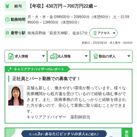
【年収】430万円～700万円22歳～
給与
月・火・木・金:09時00分～20時00分（休憩60分）,土・日:09
勤務時間
時00分～13時00分（休憩60分）
最寄り駅
南海高野線「萩原天神駅」 徒歩17分
アクセス
更新日：2023/09/19 求人番号：441910
求人情報
法人情報
類似の求人
キャリアアドバイザーのレポート
正社員とパート勤務での募集です！
店舗も新しく、働きやすい環境が整っています。様々な
医療機関から処方箋を受けているので経験も積む事がで
きます。また、医療事務の方もしっかりと経験を積まれ
た方が多いので、安心して業務に取り組むことができま
す。
キャリアアドバイザー 薬剤師担当