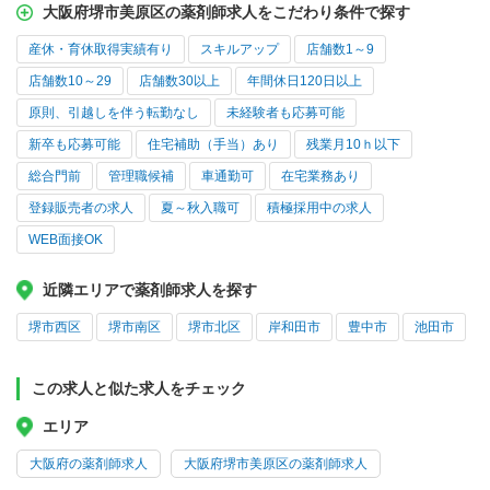
大阪府堺市美原区の薬剤師求人をこだわり条件で探す
産休・育休取得実績有り
スキルアップ
店舗数1～9
店舗数10～29
店舗数30以上
年間休日120日以上
原則、引越しを伴う転勤なし
未経験者も応募可能
新卒も応募可能
住宅補助（手当）あり
残業月10ｈ以下
総合門前
管理職候補
車通勤可
在宅業務あり
登録販売者の求人
夏～秋入職可
積極採用中の求人
WEB面接OK
近隣エリアで薬剤師求人を探す
堺市西区
堺市南区
堺市北区
岸和田市
豊中市
池田市
この求人と似た求人をチェック
エリア
大阪府の薬剤師求人
大阪府堺市美原区の薬剤師求人