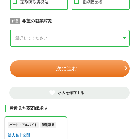
薬剤師取得見込
登録販売者
取得予定年
希望の就業時期
必須
任意
年 3月
次に進む
求人を保存する
最近見た薬剤師求人
パート・アルバイト
調剤薬局
法人名非公開