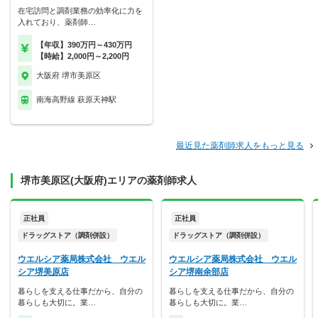
在宅訪問と調剤業務の効率化に力を
入れており、薬剤師…
【年収】390万円～430万円
【時給】2,000円～2,200円
大阪府 堺市美原区
南海高野線 萩原天神駅
最近見た薬剤師求人をもっと見る
堺市美原区(大阪府)エリアの薬剤師求人
正社員
正社員
ドラッグストア（調剤併設）
ドラッグストア（調剤併設）
ウエルシア薬局株式会社 ウエル
ウエルシア薬局株式会社 ウエル
シア堺美原店
シア堺南余部店
暮らしを支える仕事だから、自分の
暮らしを支える仕事だから、自分の
暮らしも大切に。業…
暮らしも大切に。業…