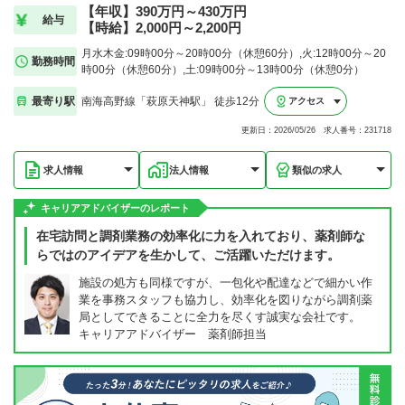
【年収】390万円～430万円
給与
【時給】2,000円～2,200円
月水木金:09時00分～20時00分（休憩60分）,火:12時00分～20
勤務時間
時00分（休憩60分）,土:09時00分～13時00分（休憩0分）
最寄り駅
南海高野線「萩原天神駅」 徒歩12分
アクセス
更新日：2026/05/26 求人番号：231718
求人情報
法人情報
類似の求人
キャリアアドバイザーのレポート
在宅訪問と調剤業務の効率化に力を入れており、薬剤師な
らではのアイデアを生かして、ご活躍いただけます。
施設の処方も同様ですが、一包化や配達などで細かい作
業を事務スタッフも協力し、効率化を図りながら調剤薬
局としてできることに全力を尽くす誠実な会社です。
キャリアアドバイザー 薬剤師担当