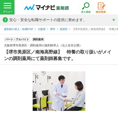
!
安心・安全な転職サポートの提供に努めます。
薬剤師の求人・転職TOP
大阪府
堺市
美原区
【堺市美原区／南海高野線】 特養の取
パート・アルバイト
調剤薬局
大阪府堺市美原区・調剤薬局の薬剤師求人（法人名非公開）
【堺市美原区／南海高野線】 特養の取り扱いがメイ
ンの調剤薬局にて薬剤師募集です。