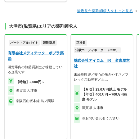
最近見た薬剤師求人をもっと見る
大津市(滋賀県)エリアの薬剤師求人
パート・アルバイト
調剤薬局
正社員
治験コーディネーター（CRC）
有限会社メディテック ポプラ薬
局
株式会社アイロム IR 名古屋本
社
滋賀県内の無菌調剤室が稼動してい
る企業です
未経験歓迎／安心の働きやすさ／フ
レックス勤務有／土…
【時給】2,000円～
【月収】29.0万円以上 モデル
滋賀県 大津市
【年収】400万円～700万円程
度 モデル
京阪石山坂本線 島ノ関駅
滋賀県 大津市
※お問い合わせください