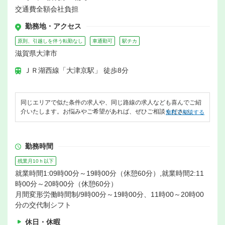
交通費全額会社負担
勤務地・アクセス
原則、引越しを伴う転勤なし
車通勤可
駅チカ
滋賀県大津市
ＪＲ湖西線「大津京駅」 徒歩8分
同じエリアで似た条件の求人や、同じ路線の求人なども喜んでご紹
介いたします。お悩みやご希望があれば、ぜひご相談ください。
無料で相談する
勤務時間
残業月10ｈ以下
就業時間1:09時00分～19時00分（休憩60分）,就業時間2:11
時00分～20時00分（休憩60分）
月間変形労働時間制/9時00分～19時00分、11時00～20時00
分の交代制シフト
休日・休暇