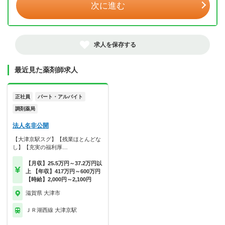
次に進む
求人を保存する
最近見た薬剤師求人
正社員
パート・アルバイト
調剤薬局
法人名非公開
【大津京駅スグ】【残業ほとんどな
し】【充実の福利厚…
【月収】25.5万円～37.2万円以
上 【年収】417万円～600万円
【時給】2,000円～2,100円
滋賀県 大津市
ＪＲ湖西線 大津京駅