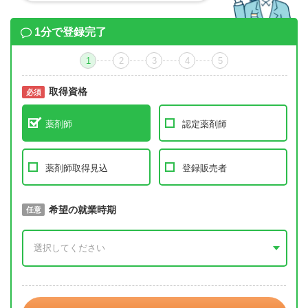
1分で登録完了
1
2
3
4
5
取得資格
必須
必須
薬剤師
認定薬剤師
薬剤師取得見込
登録販売者
取得予定年
希望の就業時期
必須
任意
年 3月