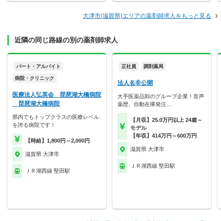
大津市(滋賀県)エリアの薬剤師求人をもっと見る
近隣の同じ路線の別の薬剤師求人
パート・アルバイト
正社員
調剤薬局
病院・クリニック
法人名非公開
医療法人弘英会 琵琶湖大橋病院
大手医薬品卸のグループ企業！音声
琵琶湖大橋病院
薬歴、自動在庫発注…
県内でもトップクラスの医療レベル
【月収】25.0万円以上 24歳～
を誇る病院です！
モデル
【年収】414万円～600万円
【時給】1,800円～2,000円
滋賀県 大津市
滋賀県 大津市
ＪＲ湖西線 堅田駅
ＪＲ湖西線 堅田駅