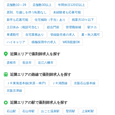
店舗数10～29
店舗数30以上
年間休日120日以上
原則、引越しを伴う転勤なし
未経験者も応募可能
新卒も応募可能
住宅補助（手当）あり
残業月10ｈ以下
土日休み（相談可含む）
総合門前
管理職候補
駅チカ
車通勤可
在宅業務あり
登録販売者の求人
夏～秋入職可
ハイキャリア
積極採用中の求人
WEB面接OK
近隣エリアで薬剤師求人を探す
彦根市
長浜市
近江八幡市
近隣エリアの路線で薬剤師求人を探す
ＪＲ東海道本線(米原－神戸)
ＪＲ湖西線
京阪石山坂本線
京阪京津線
近隣エリアの駅で薬剤師求人を探す
石山駅
石山寺駅
おごと温泉駅
堅田駅
上栄町駅