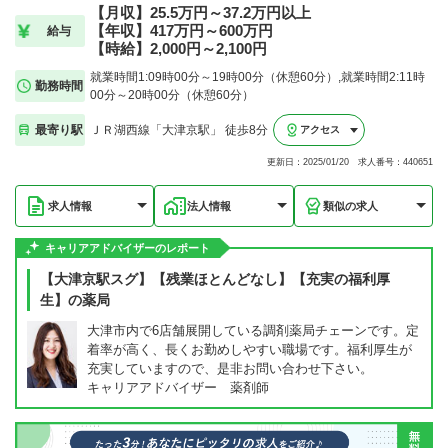
【月収】25.5万円～37.2万円以上
【年収】417万円～600万円
給与
【時給】2,000円～2,100円
就業時間1:09時00分～19時00分（休憩60分）,就業時間2:11時
勤務時間
00分～20時00分（休憩60分）
最寄り駅
ＪＲ湖西線「大津京駅」 徒歩8分
アクセス
更新日：2025/01/20 求人番号：440651
求人情報
法人情報
類似の求人
キャリアアドバイザーのレポート
【大津京駅スグ】【残業ほとんどなし】【充実の福利厚
生】の薬局
大津市内で6店舗展開している調剤薬局チェーンです。定
着率が高く、長くお勤めしやすい職場です。福利厚生が
充実していますので、是非お問い合わせ下さい。
キャリアアドバイザー 薬剤師