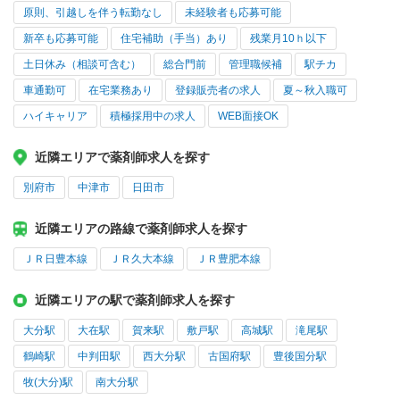
原則、引越しを伴う転勤なし
未経験者も応募可能
新卒も応募可能
住宅補助（手当）あり
残業月10ｈ以下
土日休み（相談可含む）
総合門前
管理職候補
駅チカ
車通勤可
在宅業務あり
登録販売者の求人
夏～秋入職可
ハイキャリア
積極採用中の求人
WEB面接OK
近隣エリアで薬剤師求人を探す
別府市
中津市
日田市
近隣エリアの路線で薬剤師求人を探す
ＪＲ日豊本線
ＪＲ久大本線
ＪＲ豊肥本線
近隣エリアの駅で薬剤師求人を探す
大分駅
大在駅
賀来駅
敷戸駅
高城駅
滝尾駅
鶴崎駅
中判田駅
西大分駅
古国府駅
豊後国分駅
牧(大分)駅
南大分駅