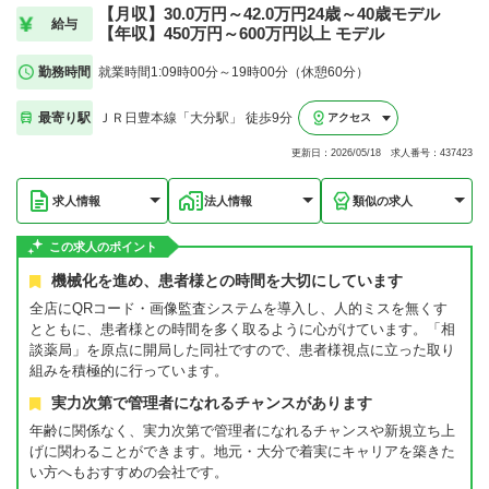
【月収】30.0万円～42.0万円24歳～40歳モデル
給与
【年収】450万円～600万円以上 モデル
勤務時間
就業時間1:09時00分～19時00分（休憩60分）
最寄り駅
ＪＲ日豊本線「大分駅」 徒歩9分
アクセス
更新日：2026/05/18 求人番号：437423
求人情報
法人情報
類似の求人
この求人のポイント
機械化を進め、患者様との時間を大切にしています
全店にQRコード・画像監査システムを導入し、人的ミスを無くす
とともに、患者様との時間を多く取るように心がけています。「相
談薬局」を原点に開局した同社ですので、患者様視点に立った取り
組みを積極的に行っています。
実力次第で管理者になれるチャンスがあります
年齢に関係なく、実力次第で管理者になれるチャンスや新規立ち上
げに関わることができます。地元・大分で着実にキャリアを築きた
い方へもおすすめの会社です。