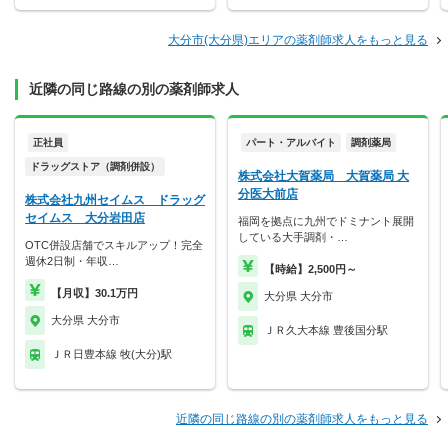
大分市(大分県)エリアの薬剤師求人をもっと見る
近隣の同じ路線の別の薬剤師求人
正社員
パート・アルバイト
調剤薬局
ドラッグストア（調剤併設）
株式会社大賀薬局 大賀薬局 大
分医大前店
株式会社九州セイムス ドラッグ
セイムス 大分岩田店
福岡を拠点に九州でドミナント展開
している大手調剤・…
OTC併設店舗でスキルアップ！完全
週休2日制・年収…
【時給】2,500円～
【月収】30.1万円
大分県 大分市
大分県 大分市
ＪＲ久大本線 豊後国分駅
ＪＲ日豊本線 牧(大分)駅
近隣の同じ路線の別の薬剤師求人をもっと見る