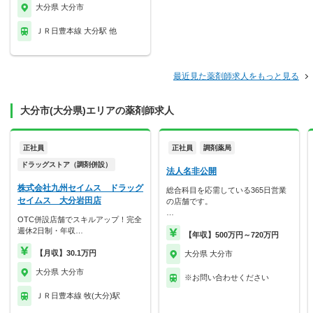
大分県 大分市
ＪＲ日豊本線 大分駅 他
最近見た薬剤師求人をもっと見る
大分市(大分県)エリアの薬剤師求人
正社員
正社員
調剤薬局
ドラッグストア（調剤併設）
法人名非公開
株式会社九州セイムス ドラッグ
総合科目を応需している365日営業
セイムス 大分岩田店
の店舗です。
…
OTC併設店舗でスキルアップ！完全
週休2日制・年収…
【年収】500万円～720万円
【月収】30.1万円
大分県 大分市
大分県 大分市
※お問い合わせください
ＪＲ日豊本線 牧(大分)駅