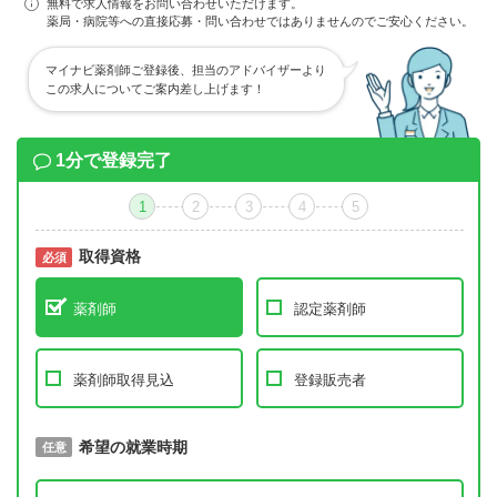
無料で求人情報をお問い合わせいただけます。
薬局・病院等への直接応募・問い合わせではありませんのでご安心ください。
マイナビ薬剤師ご登録後、担当のアドバイザーより
この求人についてご案内差し上げます！
1分で登録完了
1
2
3
4
5
取得資格
必須
必須
薬剤師
認定薬剤師
薬剤師取得見込
登録販売者
取得予定年
希望の就業時期
必須
任意