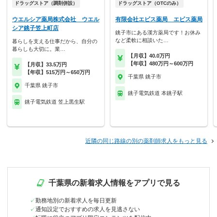
ドラッグストア（調剤併設）
ドラッグストア（OTCのみ）
ウエルシア薬局株式会社 ウエル
有限会社エビス薬局 エビス薬局
シア銚子笠上町店
銚子市にある漢方薬局です！お休み
など柔軟に相談いた…
暮らしを支える仕事だから、自分の
暮らしも大切に。業…
【月収】40.0万円
【年収】480万円～600万円
【月収】33.5万円
【年収】515万円～650万円
千葉県 銚子市
千葉県 銚子市
銚子電気鉄道 本銚子駅
銚子電気鉄道 笠上黒生駅
近隣の同じ路線の別の薬剤師求人をもっと見る
千葉県の新着求人情報をアプリで見る
勤務地別の新着求人を毎日更新
通知設定でおすすめの求人を見逃さない