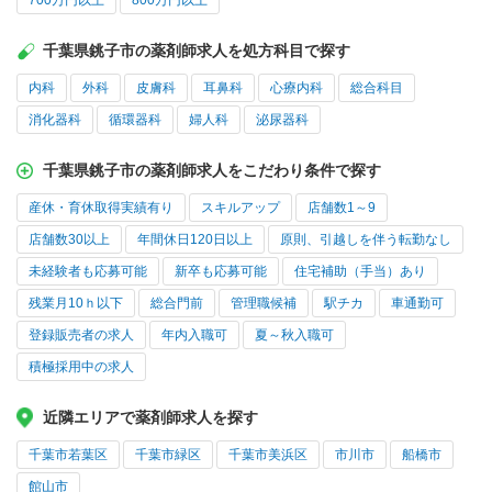
700万円以上
800万円以上
千葉県銚子市の薬剤師求人を処方科目で探す
内科
外科
皮膚科
耳鼻科
心療内科
総合科目
消化器科
循環器科
婦人科
泌尿器科
千葉県銚子市の薬剤師求人をこだわり条件で探す
産休・育休取得実績有り
スキルアップ
店舗数1～9
店舗数30以上
年間休日120日以上
原則、引越しを伴う転勤なし
未経験者も応募可能
新卒も応募可能
住宅補助（手当）あり
残業月10ｈ以下
総合門前
管理職候補
駅チカ
車通勤可
登録販売者の求人
年内入職可
夏～秋入職可
積極採用中の求人
近隣エリアで薬剤師求人を探す
千葉市若葉区
千葉市緑区
千葉市美浜区
市川市
船橋市
館山市