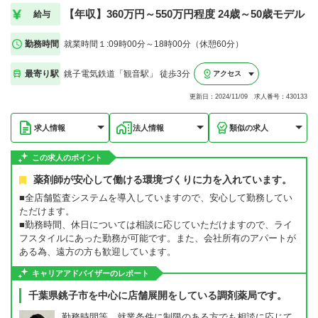
【年収】360万円～550万円程度 24歳～50歳モデル
給与
勤務時間
就業時間１:09時00分～18時00分（休憩60分）
最寄り駅
銚子電気鉄道「観音駅」 徒歩3分
アクセス
更新日：2024/11/09 求人番号：430133
求人情報
法人情報
類似の求人
この求人のポイント
薬剤師が安心して働ける環境づくりに力を入れています。
■全店舗監査システムを導入していますので、安心して勤務してい
ただけます。
■勤務時間、休日については相談に応じていただけますので、ライ
フスタイルにあった勤務が可能です。また、会社所有のアパートが
ある為、遠方の方も歓迎しています。
キャリアアドバイザーのレポート
千葉県銚子市を中心に店舗展開をしている調剤薬局です。
勤務時間等、就業条件に制限のある方でも相談に応じて