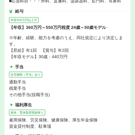
■応需科目・・・外科、皮膚科、泌尿器科、肛門科、耳鼻科
給与
年収550万円以上可
【年収】360万円～550万円程度 24歳～50歳モデル
※年齢、経験、能力を考慮のうえ、同社規定により決定しま
す。
【昇給】年1回 【賞与】年2回
【年収モデル】30歳：440万円
手当
住宅補助（手当）あり
通勤手当
残業手当
その他手当(役職手当)
福利厚生
産休・育休取得実績有り
雇用保険、労災保険、健康保険、厚生年金保険
資金貸付制度、駐車場