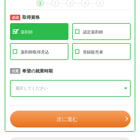
1
2
3
4
5
取得資格
必須
必須
薬剤師
認定薬剤師
薬剤師取得見込
登録販売者
取得予定年
希望の就業時期
必須
任意
年 3月
次に進む