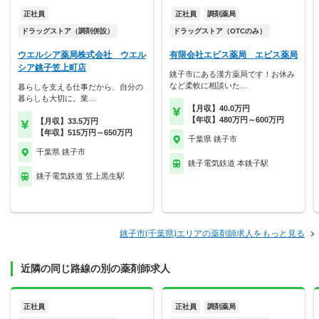
正社員
正社員
調剤薬局
ドラッグストア（調剤併設）
ドラッグストア（OTCのみ）
ウエルシア薬局株式会社 ウエル
有限会社エビス薬局 エビス薬局
シア銚子笠上町店
銚子市にある漢方薬局です！お休み
など柔軟に相談いた…
暮らしを支える仕事だから、自分の
暮らしも大切に。業…
【月収】40.0万円
【年収】480万円～600万円
【月収】33.5万円
【年収】515万円～650万円
千葉県 銚子市
千葉県 銚子市
銚子電気鉄道 本銚子駅
銚子電気鉄道 笠上黒生駅
銚子市(千葉県)エリアの薬剤師求人をもっと見る
近隣の同じ路線の別の薬剤師求人
正社員
正社員
調剤薬局