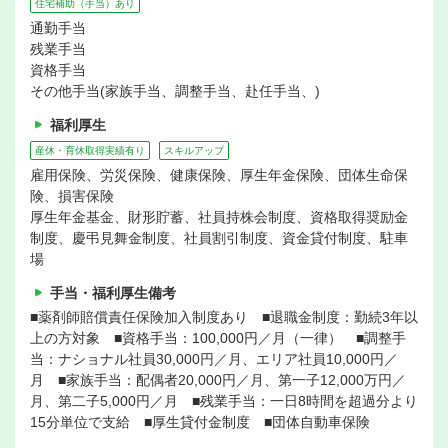
住宅補助（手当）あり
通勤手当
残業手当
資格手当
その他手当(家族手当、調整手当、赴任手当、)
福利厚生
産休・育休取得実績有り
スキルアップ
雇用保険、労災保険、健康保険、厚生年金保険、団体生命保
険、損害保険
厚生年金基金、財形貯蓄、社員持株会制度、資格取得奨励金
制度、慶弔見舞金制度、社員割引制度、資金貸付制度、駐車
場
手当・福利厚生備考
■薬剤師賠償責任保険加入制度あり ■退職金制度：勤続3年以
上の方対象 ■資格手当：100,000円／月（一律） ■調整手
当：ナショナル社員30,000円／月、エリア社員10,000円／
月 ■家族手当：配偶者20,000円／月、第一子12,000万円／
月、第二子5,000円／月 ■残業手当：一日8時間を超過分より
15分単位で支給 ■厚生貸付金制度 ■団体自動車保険