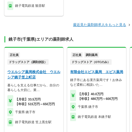
銚子電気鉄道 観音駅
最近見た薬剤師求人をもっと見る
銚子市(千葉県)エリアの薬剤師求人
正社員
正社員
調剤薬局
ドラッグストア（調剤併設）
ドラッグストア（OTCのみ）
ウエルシア薬局株式会社 ウエル
有限会社エビス薬局 エビス薬局
シア銚子笠上町店
銚子市にある漢方薬局です！お休み
など柔軟に相談いた…
暮らしを支える仕事だから、自分の
暮らしも大切に。業…
【月収】40.0万円
【年収】480万円～600万円
【月収】33.5万円
【年収】515万円～650万円
千葉県 銚子市
千葉県 銚子市
銚子電気鉄道 本銚子駅
銚子電気鉄道 笠上黒生駅