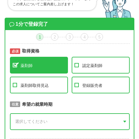
この求人についてご案内差し上げます！
1分で登録完了
1
2
3
4
5
取得資格
必須
必須
薬剤師
認定薬剤師
薬剤師取得見込
登録販売者
取得予定年
希望の就業時期
必須
任意
年 3月