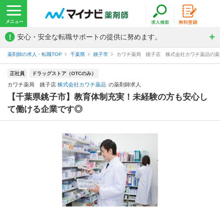
!
安心・安全な転職サポートの提供に努めます。
薬剤師の求人・転職TOP
千葉県
銚子市
カワチ薬局 銚子店 株式会社カワチ薬品の薬
正社員
ドラッグストア（OTCのみ）
カワチ薬局 銚子店
株式会社カワチ薬品
の薬剤師求人
【千葉県銚子市】教育体制充実！未経験の方も安心し
て働ける企業です◎