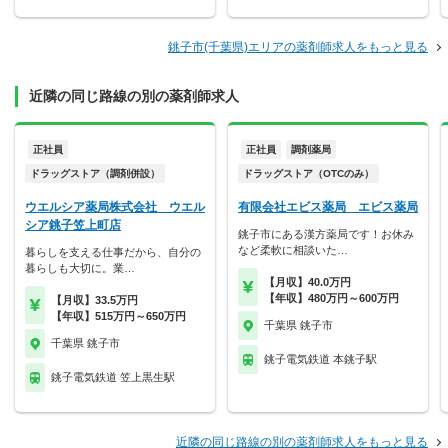
銚子市(千葉県)エリアの薬剤師求人をもっと見る
近隣の同じ路線の別の薬剤師求人
正社員
正社員
調剤薬局
ドラッグストア（調剤併設）
ドラッグストア（OTCのみ）
ウエルシア薬局株式会社 ウエル
有限会社エビス薬局 エビス薬局
シア銚子笠上町店
銚子市にある漢方薬局です！お休み
など柔軟に相談いた…
暮らしを支える仕事だから、自分の
暮らしも大切に。業…
【月収】40.0万円
【年収】480万円～600万円
【月収】33.5万円
【年収】515万円～650万円
千葉県 銚子市
千葉県 銚子市
銚子電気鉄道 本銚子駅
銚子電気鉄道 笠上黒生駅
近隣の同じ路線の別の薬剤師求人をもっと見る