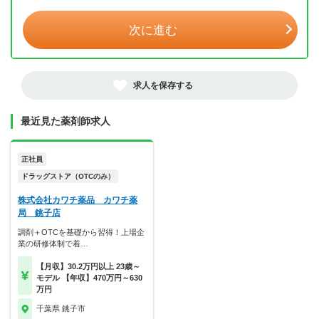
次に進む
求人を保存する
最近見た薬剤師求人
正社員
ドラッグストア（OTCのみ）
株式会社カワチ薬品 カワチ薬
局 銚子店
調剤＋OTCを基礎から習得！上場企
業の研修体制で着…
【月収】30.2万円以上 23歳～
モデル 【年収】470万円～630
万円
千葉県 銚子市