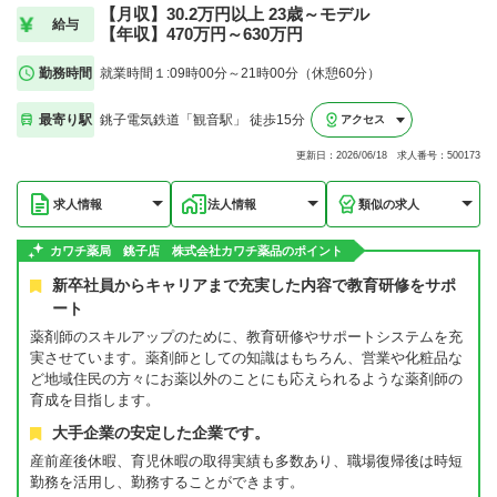
【月収】30.2万円以上 23歳～モデル
給与
【年収】470万円～630万円
勤務時間
就業時間１:09時00分～21時00分（休憩60分）
最寄り駅
銚子電気鉄道「観音駅」 徒歩15分
アクセス
更新日：2026/06/18 求人番号：500173
求人情報
法人情報
類似の求人
カワチ薬局 銚子店 株式会社カワチ薬品のポイント
新卒社員からキャリアまで充実した内容で教育研修をサポ
ート
薬剤師のスキルアップのために、教育研修やサポートシステムを充
実させています。薬剤師としての知識はもちろん、営業や化粧品な
ど地域住民の方々にお薬以外のことにも応えられるような薬剤師の
育成を目指します。
大手企業の安定した企業です。
産前産後休暇、育児休暇の取得実績も多数あり、職場復帰後は時短
勤務を活用し、勤務することができます。