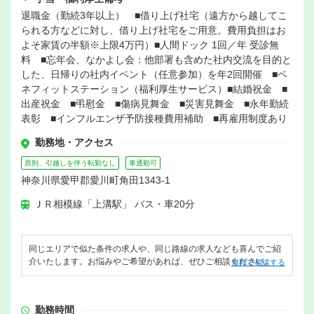
退職金（勤続3年以上） ■借り上げ社宅（遠方から越してこ
られる方などに対し、借り上げ社宅をご用意。費用負担はお
よそ家賃の半額※上限4万円）■人間ドック 1回／年 受診無
料 ■忘年会、なかよし会：他部署も含めた社内交流を目的と
した、日帰りの社内イベント（任意参加）を年2回開催 ■ベ
ネフィットステーション（福利厚生サービス）■結婚祝金 ■
出産祝金 ■弔慰金 ■傷病見舞金 ■災害見舞金 ■永年勤続
表彰 ■インフルエンザ予防接種費用補助 ■再雇用制度あり
勤務地・アクセス
原則、引越しを伴う転勤なし
車通勤可
神奈川県愛甲郡愛川町角田1343-1
ＪＲ相模線「上溝駅」 バス・車20分
同じエリアで似た条件の求人や、同じ路線の求人なども喜んでご紹
介いたします。お悩みやご希望があれば、ぜひご相談ください。
無料で相談する
勤務時間