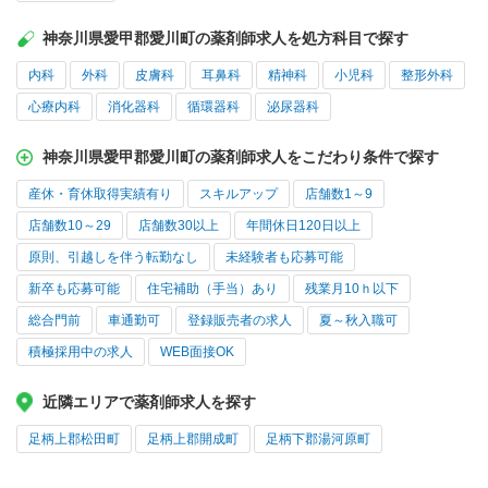
神奈川県愛甲郡愛川町の薬剤師求人を処方科目で探す
内科
外科
皮膚科
耳鼻科
精神科
小児科
整形外科
心療内科
消化器科
循環器科
泌尿器科
神奈川県愛甲郡愛川町の薬剤師求人をこだわり条件で探す
産休・育休取得実績有り
スキルアップ
店舗数1～9
店舗数10～29
店舗数30以上
年間休日120日以上
原則、引越しを伴う転勤なし
未経験者も応募可能
新卒も応募可能
住宅補助（手当）あり
残業月10ｈ以下
総合門前
車通勤可
登録販売者の求人
夏～秋入職可
積極採用中の求人
WEB面接OK
近隣エリアで薬剤師求人を探す
足柄上郡松田町
足柄上郡開成町
足柄下郡湯河原町