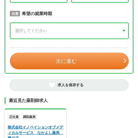
取得予定年
希望の就業時期
必須
任意
年 3月
次に進む
求人を保存する
最近見た薬剤師求人
正社員
調剤薬局
株式会社イノベイションオブメデ
ィカルサービス なかよし薬局