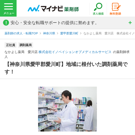
!
安心・安全な転職サポートの提供に努めます。
薬剤師の求人・転職TOP
神奈川県
愛甲郡愛川町
なかよし薬局 愛川店 株式会社イノ
正社員
調剤薬局
なかよし薬局 愛川店
株式会社イノベイションオブメディカルサービス
の薬剤師求
人
【神奈川県愛甲郡愛川町】地域に根付いた調剤薬局で
す！