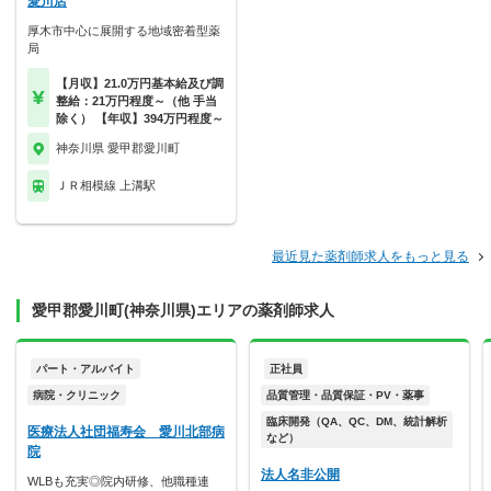
愛川店
厚木市中心に展開する地域密着型薬
局
【月収】21.0万円基本給及び調
整給：21万円程度～（他 手当
除く） 【年収】394万円程度～
神奈川県 愛甲郡愛川町
ＪＲ相模線 上溝駅
最近見た薬剤師求人をもっと見る
愛甲郡愛川町(神奈川県)エリアの薬剤師求人
パート・アルバイト
正社員
病院・クリニック
品質管理・品質保証・PV・薬事
臨床開発（QA、QC、DM、統計解析
医療法人社団福寿会 愛川北部病
など）
院
法人名非公開
WLBも充実◎院内研修、他職種連