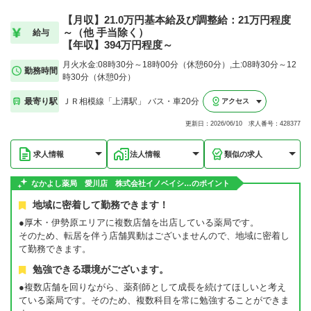
【月収】21.0万円基本給及び調整給：21万円程度
～（他 手当除く）
給与
【年収】394万円程度～
月火水金:08時30分～18時00分（休憩60分）,土:08時30分～12
勤務時間
時30分（休憩0分）
最寄り駅
ＪＲ相模線「上溝駅」 バス・車20分
アクセス
更新日：2026/06/10 求人番号：428377
求人情報
法人情報
類似の求人
なかよし薬局 愛川店 株式会社イノベイシ…のポイント
地域に密着して勤務できます！
●厚木・伊勢原エリアに複数店舗を出店している薬局です。
そのため、転居を伴う店舗異動はございませんので、地域に密着し
て勤務できます。
勉強できる環境がございます。
●複数店舗を回りながら、薬剤師として成長を続けてほしいと考え
ている薬局です。そのため、複数科目を常に勉強することができま