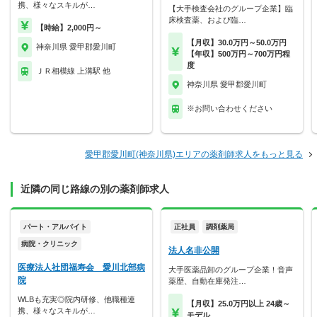
携、様々なスキルが…
【大手検査会社のグループ企業】臨
床検査薬、および臨…
【時給】2,000円～
【月収】30.0万円～50.0万円
神奈川県 愛甲郡愛川町
【年収】500万円～700万円程
度
ＪＲ相模線 上溝駅 他
神奈川県 愛甲郡愛川町
※お問い合わせください
愛甲郡愛川町(神奈川県)エリアの薬剤師求人をもっと見る
近隣の同じ路線の別の薬剤師求人
パート・アルバイト
正社員
調剤薬局
病院・クリニック
法人名非公開
医療法人社団福寿会 愛川北部病
大手医薬品卸のグループ企業！音声
院
薬歴、自動在庫発注…
WLBも充実◎院内研修、他職種連
【月収】25.0万円以上 24歳～
携、様々なスキルが…
モデル