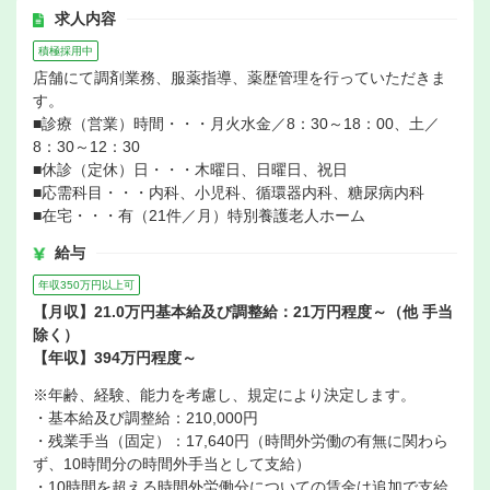
求人内容
積極採用中
店舗にて調剤業務、服薬指導、薬歴管理を行っていただきま
す。
■診療（営業）時間・・・月火水金／8：30～18：00、土／
8：30～12：30
■休診（定休）日・・・木曜日、日曜日、祝日
■応需科目・・・内科、小児科、循環器内科、糖尿病内科
■在宅・・・有（21件／月）特別養護老人ホーム
給与
年収350万円以上可
【月収】21.0万円基本給及び調整給：21万円程度～（他 手当
除く）
【年収】394万円程度～
※年齢、経験、能力を考慮し、規定により決定します。
・基本給及び調整給：210,000円
・残業手当（固定）：17,640円（時間外労働の有無に関わら
ず、10時間分の時間外手当として支給）
・10時間を超える時間外労働分についての賃金は追加で支給