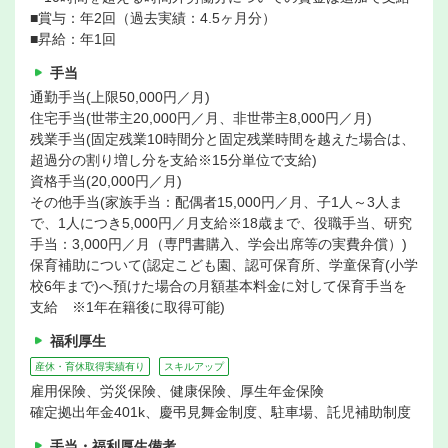
■賞与：年2回（過去実績：4.5ヶ月分）
■昇給：年1回
手当
通勤手当(上限50,000円／月)
住宅手当(世帯主20,000円／月、非世帯主8,000円／月)
残業手当(固定残業10時間分と固定残業時間を越えた場合は、
超過分の割り増し分を支給※15分単位で支給)
資格手当(20,000円／月)
その他手当(家族手当：配偶者15,000円／月、子1人～3人ま
で、1人につき5,000円／月支給※18歳まで、役職手当、研究
手当：3,000円／月（専門書購入、学会出席等の実費弁償）)
保育補助について(認定こども園、認可保育所、学童保育(小学
校6年まで)へ預けた場合の月額基本料金に対して保育手当を
支給 ※1年在籍後に取得可能)
福利厚生
産休・育休取得実績有り
スキルアップ
雇用保険、労災保険、健康保険、厚生年金保険
確定拠出年金401k、慶弔見舞金制度、駐車場、託児補助制度
手当・福利厚生備考