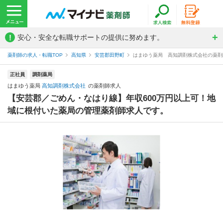
!
安心・安全な転職サポートの提供に努めます。
薬剤師の求人・転職TOP
高知県
安芸郡田野町
はまゆう薬局 高知調剤株式会社の薬剤
正社員
調剤薬局
はまゆう薬局
高知調剤株式会社
の薬剤師求人
【安芸郡／ごめん・なはり線】年収600万円以上可！地
域に根付いた薬局の管理薬剤師求人です。