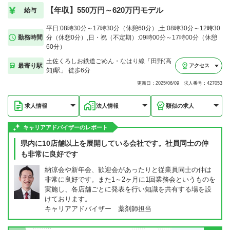
【年収】550万円～620万円モデル
給与
平日:08時30分～17時30分（休憩60分）,土:08時30分～12時30
勤務時間
分（休憩0分）,日・祝（不定期）:09時00分～17時00分（休憩
60分）
土佐くろしお鉄道ごめん・なはり線「田野(高
最寄り駅
アクセス
知)駅」 徒歩6分
更新日：2025/06/09 求人番号：427053
求人情報
法人情報
類似の求人
キャリアアドバイザーのレポート
県内に10店舗以上を展開している会社です。社員同士の仲
も非常に良好です
納涼会や新年会、歓迎会があったりと従業員同士の仲は
非常に良好です。また1～2ヶ月に1回業務会というものを
実施し、各店舗ごとに発表を行い知識を共有する場を設
けております。
キャリアアドバイザー 薬剤師担当