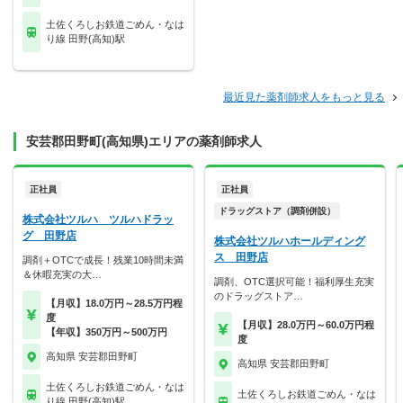
土佐くろしお鉄道ごめん・なは
り線 田野(高知)駅
最近見た薬剤師求人をもっと見る
安芸郡田野町(高知県)エリアの薬剤師求人
正社員
正社員
ドラッグストア（調剤併設）
株式会社ツルハ ツルハドラッ
グ 田野店
株式会社ツルハホールディング
ス 田野店
調剤＋OTCで成長！残業10時間未満
＆休暇充実の大…
調剤、OTC選択可能！福利厚生充実
のドラッグストア…
【月収】18.0万円～28.5万円程
度
【月収】28.0万円～60.0万円程
【年収】350万円～500万円
度
高知県 安芸郡田野町
高知県 安芸郡田野町
土佐くろしお鉄道ごめん・なは
土佐くろしお鉄道ごめん・なは
り線 田野(高知)駅