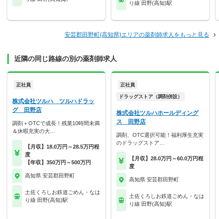
り線 田野(高知)駅
安芸郡田野町(高知県)エリアの薬剤師求人をもっと見る
近隣の同じ路線の別の薬剤師求人
正社員
正社員
ドラッグストア（調剤併設）
株式会社ツルハ ツルハドラッ
グ 田野店
株式会社ツルハホールディング
ス 田野店
調剤＋OTCで成長！残業10時間未満
＆休暇充実の大…
調剤、OTC選択可能！福利厚生充実
のドラッグストア…
【月収】18.0万円～28.5万円程
度
【月収】28.0万円～60.0万円程
【年収】350万円～500万円
度
高知県 安芸郡田野町
高知県 安芸郡田野町
土佐くろしお鉄道ごめん・なは
土佐くろしお鉄道ごめん・なは
り線 田野(高知)駅
り線 田野(高知)駅