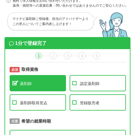
無料で求人情報をお問い合わせいただけます。
薬局・病院等への直接応募・問い合わせではありませんのでご安心ください。
マイナビ薬剤師ご登録後、担当のアドバイザーより
この求人についてご案内差し上げます！
1分で登録完了
1
2
3
4
5
取得資格
必須
必須
薬剤師
認定薬剤師
薬剤師取得見込
登録販売者
取得予定年
希望の就業時期
必須
任意