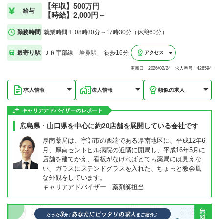
【年収】500万円
給与
【時給】2,000円～
勤務時間
就業時間１:08時30分～17時30分（休憩60分）
最寄り駅
ＪＲ宇部線「岩鼻駅」 徒歩16分
アクセス
更新日：2026/02/24 求人番号：426594
求人情報
法人情報
類似の求人
キャリアアドバイザーのレポート
広島県・山口県を中心に約20店舗を展開している会社です
厚南薬局は、宇部市の西端である厚南地区に、平成12年6
月、厚南セントヒル病院の近隣に開局し、平成16年5月に
店舗を建てかえ、看板がなければとても薬局には見えな
い、ガラスにステンドグラスを入れた、ちょっと教会風
な外観をしています。
キャリアアドバイザー 薬剤師担当