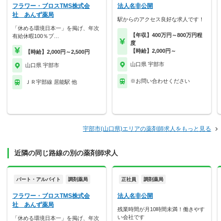
フラワー・ブロスTMS株式会
法人名非公開
社 あんず薬局
駅からのアクセス良好な求人です！
「休める環境日本一」を掲げ、年次
【年収】400万円～800万円程
有給休暇100％プ…
度
【時給】2,000円～
【時給】2,000円～2,500円
山口県 宇部市
山口県 宇部市
※お問い合わせください
ＪＲ宇部線 居能駅 他
宇部市(山口県)エリアの薬剤師求人をもっと見る
近隣の同じ路線の別の薬剤師求人
パート・アルバイト
調剤薬局
正社員
調剤薬局
フラワー・ブロスTMS株式会
法人名非公開
社 あんず薬局
残業時間が月10時間未満！働きやす
い会社です
「休める環境日本一」を掲げ、年次