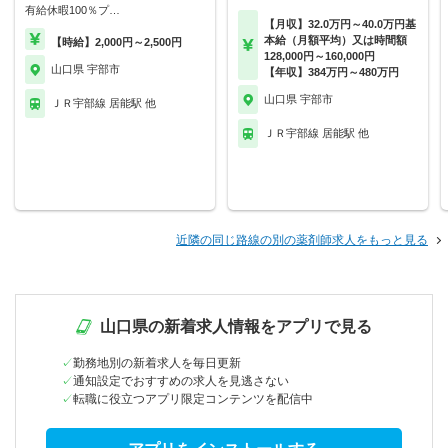
有給休暇100％プ…
【月収】32.0万円～40.0万円基
本給（月額平均）又は時間額
【時給】2,000円～2,500円
128,000円～160,000円
山口県 宇部市
【年収】384万円～480万円
山口県 宇部市
ＪＲ宇部線 居能駅 他
ＪＲ宇部線 居能駅 他
近隣の同じ路線の別の薬剤師求人をもっと見る
山口県の新着求人情報をアプリで見る
勤務地別の新着求人を毎日更新
通知設定でおすすめの求人を見逃さない
転職に役立つアプリ限定コンテンツを配信中