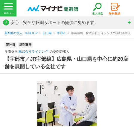
!
安心・安全な転職サポートの提供に努めます。
薬剤師の求人・転職TOP
山口県
宇部市
厚南薬局 株式会社ライジングの薬剤師求人
正社員
調剤薬局
厚南薬局
株式会社ライジング
の薬剤師求人
【宇部市／JR宇部線】広島県・山口県を中心に約20店
舗を展開している会社です