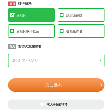
取得資格
必須
必須
薬剤師
認定薬剤師
薬剤師取得見込
登録販売者
取得予定年
希望の就業時期
必須
任意
年 3月
次に進む
求人を保存する