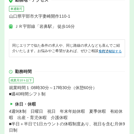
勤務地・アクセス
車通勤可
山口県宇部市大字妻崎開作110-1
ＪＲ宇部線「岩鼻駅」 徒歩16分
同じエリアで似た条件の求人や、同じ路線の求人なども喜んでご紹
介いたします。お悩みやご希望があれば、ぜひご相談ください。
無料で相談する
勤務時間
残業月10ｈ以下
就業時間１:08時30分～17時30分（休憩60分）
■週40時間シフト制
休日・休暇
4週9休制 日曜日 祝日 年末年始休暇 夏季休暇 有給休
暇 出産・育児休暇 介護休暇
■半日＋半日で1日カウントの休暇制度あり、祝日を含む月休9
日制