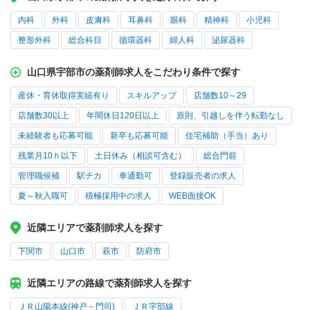
内科
外科
皮膚科
耳鼻科
眼科
精神科
小児科
整形外科
総合科目
循環器科
婦人科
泌尿器科
山口県宇部市の薬剤師求人をこだわり条件で探す
産休・育休取得実績有り
スキルアップ
店舗数10～29
店舗数30以上
年間休日120日以上
原則、引越しを伴う転勤なし
未経験者も応募可能
新卒も応募可能
住宅補助（手当）あり
残業月10ｈ以下
土日休み（相談可含む）
総合門前
管理職候補
駅チカ
車通勤可
登録販売者の求人
夏～秋入職可
積極採用中の求人
WEB面接OK
近隣エリアで薬剤師求人を探す
下関市
山口市
萩市
防府市
近隣エリアの路線で薬剤師求人を探す
ＪＲ山陽本線(神戸－門司)
ＪＲ宇部線