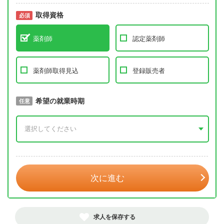
取得資格
必須
必須
薬剤師
認定薬剤師
薬剤師取得見込
登録販売者
取得予定年
希望の就業時期
必須
任意
年 3月
次に進む
求人を保存する