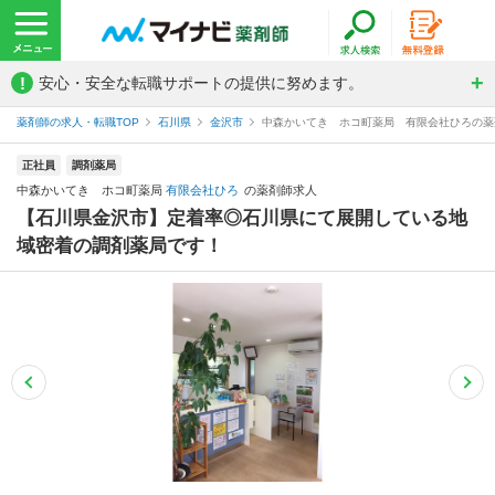
!
安心・安全な転職サポートの提供に努めます。
薬剤師の求人・転職TOP
石川県
金沢市
中森かいてき ホコ町薬局 有限会社ひろの薬
正社員
調剤薬局
中森かいてき ホコ町薬局
有限会社ひろ
の薬剤師求人
【石川県金沢市】定着率◎石川県にて展開している地
域密着の調剤薬局です！