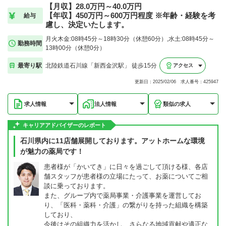
【月収】28.0万円～40.0万円
【年収】450万円～600万円程度 ※年齢・経験を考
給与
慮し、決定いたします。
月火木金:08時45分～18時30分（休憩60分）,水土:08時45分～
勤務時間
13時00分（休憩0分）
最寄り駅
北陸鉄道石川線「新西金沢駅」 徒歩15分
アクセス
更新日：2025/02/06 求人番号：425947
求人情報
法人情報
類似の求人
キャリアアドバイザーのレポート
石川県内に11店舗展開しております。アットホームな環境
が魅力の薬局です！
患者様が「かいてき」に日々を過ごして頂ける様、各店
舗スタッフが患者様の立場にたって、お薬についてご相
談に乗っております。
また、グループ内で薬局事業・介護事業を運営してお
り、「医科・薬科・介護」の繋がりを持った組織を構築
しており、
今後はその組織力を活かし、さらなる地域貢献や適正な