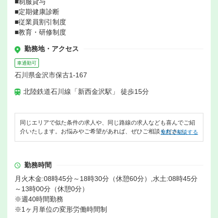
■制服貸与
■定期健康診断
■従業員割引制度
■教育・研修制度
勤務地・アクセス
車通勤可
石川県金沢市保古1-167
北陸鉄道石川線「新西金沢駅」 徒歩15分
同じエリアで似た条件の求人や、同じ路線の求人なども喜んでご紹
介いたします。お悩みやご希望があれば、ぜひご相談ください。
無料で相談する
勤務時間
月火木金:08時45分～18時30分（休憩60分）,水土:08時45分
～13時00分（休憩0分）
※週40時間勤務
※1ヶ月単位の変形労働時間制