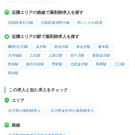
近隣エリアの路線で薬剤師求人を探す
北陸鉄道石川線
北陸鉄道浅野川線
IRいしかわ鉄道
近隣エリアの駅で薬剤師求人を探す
磯部(石川)駅
金沢駅
西金沢駅
東金沢駅
森本駅
大河端駅
乙丸駅
上諸江駅
四十万駅
新西金沢駅
西泉駅
額住宅前駅
野町駅
北鉄金沢駅
馬替駅
三口駅
割出駅
この求人と似た求人をチェック
エリア
石川県の薬剤師求人
石川県金沢市の薬剤師求人
路線