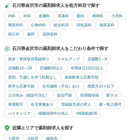
石川県金沢市の薬剤師求人を処方科目で探す
内科
外科
皮膚科
耳鼻科
眼科
精神科
小児科
整形外科
心療内科
総合科目
消化器科
循環器科
婦人科
歯科
泌尿器科
石川県金沢市の薬剤師求人をこだわり条件で探す
産休・育休取得実績有り
スキルアップ
店舗数1～9
店舗数10～29
店舗数30以上
年間休日120日以上
原則、引越しを伴う転勤なし
未経験者も応募可能
新卒も応募可能
住宅補助（手当）あり
残業月10ｈ以下
土日休み（相談可含む）
総合門前
管理職候補
駅チカ
車通勤可
在宅業務あり
登録販売者の求人
夏～秋入職可
ハイキャリア
積極採用中の求人
WEB面接OK
近隣エリアで薬剤師求人を探す
七尾市
小松市
輪島市