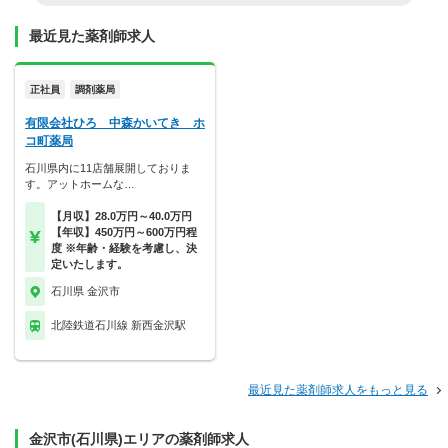
最近見た薬剤師求人
正社員
調剤薬局
有限会社ひろ 中森かいてき ホ
コ町薬局
石川県内に11店舗展開しておりま
す。アットホームな…
【月収】28.0万円～40.0万円
【年収】450万円～600万円程
度 ※年齢・経験を考慮し、決
定いたします。
石川県 金沢市
北陸鉄道石川線 新西金沢駅
最近見た薬剤師求人をもっと見る
金沢市(石川県)エリアの薬剤師求人