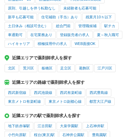
原則、引越しを伴う転勤なし
未経験者も応募可能
新卒も応募可能
住宅補助（手当）あり
残業月10ｈ以下
土日休み（相談可含む）
総合門前
管理職候補
駅チカ
車通勤可
在宅業務あり
登録販売者の求人
夏～秋入職可
ハイキャリア
積極採用中の求人
WEB面接OK
近隣エリアで薬剤師求人を探す
北区
荒川区
板橋区
足立区
葛飾区
江戸川区
近隣エリアの路線で薬剤師求人を探す
西武新宿線
西武池袋線
西武有楽町線
西武豊島線
東京メトロ有楽町線
東京メトロ副都心線
都営大江戸線
近隣エリアの駅で薬剤師求人を探す
地下鉄赤塚駅
江古田駅
大泉学園駅
上石神井駅
小竹向原駅
桜台(東京)駅
石神井公園駅
豊島園駅