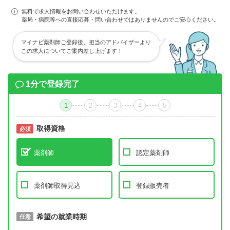
無料で求人情報をお問い合わせいただけます。
薬局・病院等への直接応募・問い合わせではありませんのでご安心ください。
マイナビ薬剤師ご登録後、担当のアドバイザーより
この求人についてご案内差し上げます！
1分で登録完了
1
2
3
4
5
取得資格
必須
必須
薬剤師
認定薬剤師
薬剤師取得見込
登録販売者
取得予定年
希望の就業時期
必須
任意