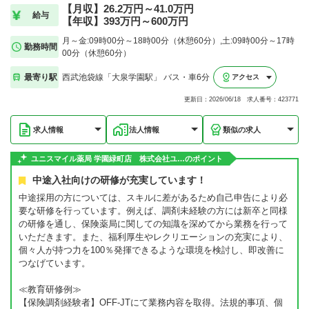
【月収】26.2万円～41.0万円
給与
【年収】393万円～600万円
月～金:09時00分～18時00分（休憩60分）,土:09時00分～17時
勤務時間
00分（休憩60分）
最寄り駅
西武池袋線「大泉学園駅」 バス・車6分
アクセス
更新日：2026/06/18 求人番号：423771
求人情報
法人情報
類似の求人
ユニスマイル薬局 学園緑町店 株式会社ユ…のポイント
中途入社向けの研修が充実しています！
中途採用の方については、スキルに差があるため自己申告により必
要な研修を行っています。例えば、調剤未経験の方には新卒と同様
の研修を通し、保険薬局に関しての知識を深めてから業務を行って
いただきます。また、福利厚生やレクリエーションの充実により、
個々人が持つ力を100％発揮できるような環境を検討し、即改善に
つなげています。
≪教育研修例≫
【保険調剤経験者】OFF-JTにて業務内容を取得。法規的事項、個