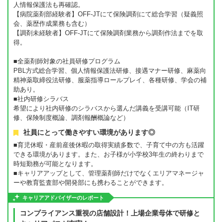
人情報保護法も再確認。
【病院薬剤部経験者】OFF-JTにて保険調剤にて総合学習（疑義照
会、薬歴作成業務も含む）
【調剤未経験者】OFF-JTにて保険調剤業務から調剤作法までを取
得。
■全薬剤師対象の社員研修プログラム
PBL方式総合学習、個人情報保護法研修、接遇マナー研修、麻薬向
精神薬取締役法研修、服薬指導ロールプレイ、各種研修、学会の補
助あり。
■社内研修シラバス
希望により社内研修のシラバスから選んだ講義を受講可能（IT研
修、保険制度概論、調剤報酬概論など）
社員にとって働きやすい環境があります◎
■育児休暇・産前産後休暇の取得実績多数で、子育て中の方も活躍
できる環境があります。また、お子様が小学校3年生の終わりまで
時短勤務が可能となります。
■キャリアアップとして、管理薬剤師だけでなくエリアマネージャ
ーや教育監査部や開発部にも携わることができます。
キャリアアドバイザーのレポート
コンプライアンス重視の店舗設計！上場企業母体で研修と