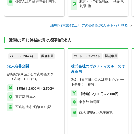
都営大江戸線 練馬春日町駅
東京メトロ有楽町線 平和台(東
京)駅 他
練馬区(東京都)エリアの薬剤師求人をもっと見る
近隣の同じ路線の別の薬剤師求人
パート・アルバイト
調剤薬局
パート・アルバイト
調剤薬局
法人名非公開
株式会社のぞみメディカル のぞ
み薬局
調剤経験を活かして高時給スター
ト！在宅・OTCにも…
週2，3回平日のみの18時までのパー
ト募集！・複数…
【時給】2,000円～2,500円
【時給】2,100円～2,100円
東京都 練馬区
東京都 練馬区
西武池袋線 桜台(東京)駅
西武池袋線 大泉学園駅