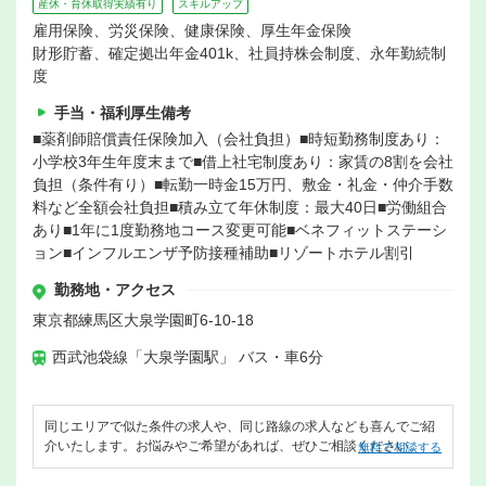
産休・育休取得実績有り
スキルアップ
雇用保険、労災保険、健康保険、厚生年金保険
財形貯蓄、確定拠出年金401k、社員持株会制度、永年勤続制
度
手当・福利厚生備考
■薬剤師賠償責任保険加入（会社負担）■時短勤務制度あり：
小学校3年生年度末まで■借上社宅制度あり：家賃の8割を会社
負担（条件有り）■転勤一時金15万円、敷金・礼金・仲介手数
料など全額会社負担■積み立て年休制度：最大40日■労働組合
あり■1年に1度勤務地コース変更可能■ベネフィットステーシ
ョン■インフルエンザ予防接種補助■リゾートホテル割引
勤務地・アクセス
東京都練馬区大泉学園町6-10-18
西武池袋線「大泉学園駅」 バス・車6分
同じエリアで似た条件の求人や、同じ路線の求人なども喜んでご紹
介いたします。お悩みやご希望があれば、ぜひご相談ください。
無料で相談する