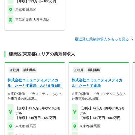
【年収】393万円～600万円
東京都 練馬区
西武池袋線 大泉学園駅
最近見た薬剤師求人をもっと見る
練馬区(東京都)エリアの薬剤師求人
正社員
調剤薬局
正社員
調剤薬局
株式会社コミュニティメディカ
株式会社コミュニティメディカ
ル たーとす薬局 ねりま春日町
ル たーとす薬局
在宅DX推進！ドラマモデルにもなっ
在宅DX推進！ドラマモデルにもなっ
た東京発の地域密…
た東京発の地域密…
【月収】42.5万円年収510万モ
【月収】42.5万円年収510万モ
デル
デル
【年収】510万円～680万円
【年収】510万円～680万円
東京都 練馬区
東京都 練馬区