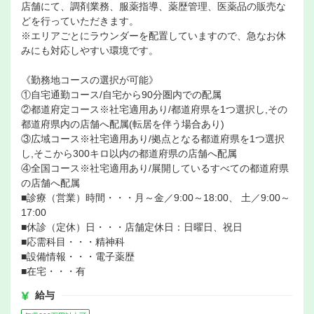
店舗にて、調剤業務、服薬指導、薬歴管理、医薬品の販売な
どを行っていただきます。
※エリアごとにラウンダーを配置していますので、急なお休
みにも対応しやすい環境です。
《勤務地コースの選択が可能》
①自宅通勤コース/自宅から90分圏内での配属
②都道府定コース※社宅適用あり/都道府県を1つ選択し,その
都道府県内の店舗へ配属(転居を伴う場合あり)
③広域コース※社宅適用あり/拠点となる都道府県を1つ選択
し,そこから300キロ以内の都道府県の店舗へ配属
④全国コース※社宅適用あり/展開しているすべての都道府県
の店舗へ配属
■診療（営業）時間・・・月～金／9:00～18:00、 土／9:00～
17:00
■休診（定休）日・・・店舗定休日：日曜日、祝日
■応需科目・・・精神科
■設備情報・・・電子薬歴
■在宅・・・有
給与