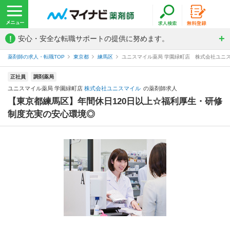
!
安心・安全な転職サポートの提供に努めます。
薬剤師の求人・転職TOP
東京都
練馬区
ユニスマイル薬局 学園緑町店 株式会社ユニ
正社員
調剤薬局
ユニスマイル薬局 学園緑町店
株式会社ユニスマイル
の薬剤師求人
【東京都練馬区】年間休日120日以上☆福利厚生・研修
制度充実の安心環境◎