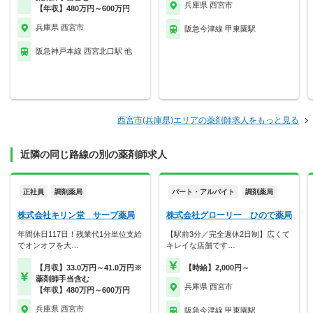
兵庫県 西宮市
【年収】480万円～600万円
兵庫県 西宮市
阪急今津線 甲東園駅
阪急神戸本線 西宮北口駅 他
西宮市(兵庫県)エリアの薬剤師求人をもっと見る
近隣の同じ路線の別の薬剤師求人
正社員
調剤薬局
パート・アルバイト
調剤薬局
株式会社キリン堂 サーブ薬局
株式会社グローリー ひので薬局
年間休日117日！残業代1分単位支給
【駅前3分／完全週休2日制】広くて
でオンオフを大…
キレイな店舗です…
【月収】33.0万円～41.0万円※
【時給】2,000円～
薬剤師手当含む
兵庫県 西宮市
【年収】480万円～600万円
兵庫県 西宮市
阪急今津線 甲東園駅