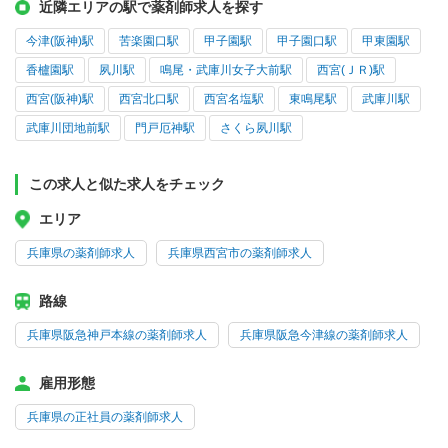
近隣エリアの駅で薬剤師求人を探す
今津(阪神)駅
苦楽園口駅
甲子園駅
甲子園口駅
甲東園駅
香櫨園駅
夙川駅
鳴尾・武庫川女子大前駅
西宮(ＪＲ)駅
西宮(阪神)駅
西宮北口駅
西宮名塩駅
東鳴尾駅
武庫川駅
武庫川団地前駅
門戸厄神駅
さくら夙川駅
この求人と似た求人をチェック
エリア
兵庫県の薬剤師求人
兵庫県西宮市の薬剤師求人
路線
兵庫県阪急神戸本線の薬剤師求人
兵庫県阪急今津線の薬剤師求人
雇用形態
兵庫県の正社員の薬剤師求人