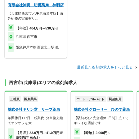
有限会社神明 明愛薬局 神明店
【兵庫県西宮市／JR東海道本線】海
外研修の実績有り…
【年収】404万円～530万円
兵庫県 西宮市
阪急神戸本線 西宮北口駅 他
最近見た薬剤師求人をもっと見る
西宮市(兵庫県)エリアの薬剤師求人
正社員
調剤薬局
パート・アルバイト
調剤薬局
株式会社キリン堂 サーブ薬局
株式会社グローリー ひので薬局
年間休日117日！残業代1分単位支給
【駅前3分／完全週休2日制】広くて
でオンオフを大…
キレイな店舗です…
【月収】33.0万円～41.0万円※
【時給】2,000円～
薬剤師手当含む