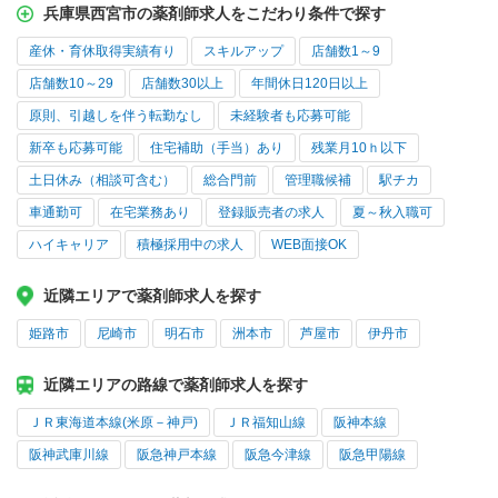
兵庫県西宮市の薬剤師求人をこだわり条件で探す
産休・育休取得実績有り
スキルアップ
店舗数1～9
店舗数10～29
店舗数30以上
年間休日120日以上
原則、引越しを伴う転勤なし
未経験者も応募可能
新卒も応募可能
住宅補助（手当）あり
残業月10ｈ以下
土日休み（相談可含む）
総合門前
管理職候補
駅チカ
車通勤可
在宅業務あり
登録販売者の求人
夏～秋入職可
ハイキャリア
積極採用中の求人
WEB面接OK
近隣エリアで薬剤師求人を探す
姫路市
尼崎市
明石市
洲本市
芦屋市
伊丹市
近隣エリアの路線で薬剤師求人を探す
ＪＲ東海道本線(米原－神戸)
ＪＲ福知山線
阪神本線
阪神武庫川線
阪急神戸本線
阪急今津線
阪急甲陽線