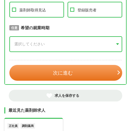
薬剤師取得見込
登録販売者
取得予定年
希望の就業時期
必須
任意
年 3月
次に進む
求人を保存する
最近見た薬剤師求人
正社員
調剤薬局