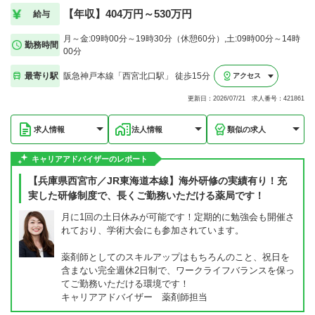
【年収】404万円～530万円
給与
月～金:09時00分～19時30分（休憩60分）,土:09時00分～14時
勤務時間
00分
最寄り駅
阪急神戸本線「西宮北口駅」 徒歩15分
アクセス
更新日：2026/07/21 求人番号：421861
求人情報
法人情報
類似の求人
キャリアアドバイザーのレポート
【兵庫県西宮市／JR東海道本線】海外研修の実績有り！充
実した研修制度で、長くご勤務いただける薬局です！
月に1回の土日休みが可能です！定期的に勉強会も開催さ
れており、学術大会にも参加されています。
薬剤師としてのスキルアップはもちろんのこと、祝日を
含まない完全週休2日制で、ワークライフバランスを保っ
てご勤務いただける環境です！
キャリアアドバイザー 薬剤師担当