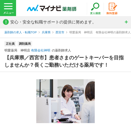
!
安心・安全な転職サポートの提供に努めます。
薬剤師の求人・転職TOP
兵庫県
西宮市
明愛薬局 神明店 有限会社神明の薬剤師求人
正社員
調剤薬局
明愛薬局 神明店
有限会社神明
の薬剤師求人
【兵庫県／西宮市】患者さまのゲートキーパーを目指
しませんか？長くご勤務いただける薬局です！