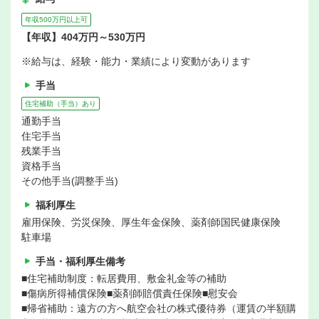
年収500万円以上可
【年収】404万円～530万円
※給与は、経験・能力・業績により変動があります
手当
住宅補助（手当）あり
通勤手当
住宅手当
残業手当
資格手当
その他手当(調整手当)
福利厚生
雇用保険、労災保険、厚生年金保険、薬剤師国民健康保険
駐車場
手当・福利厚生備考
■住宅補助制度：転居費用、敷金礼金等の補助
■傷病所得補償保険■薬剤師賠償責任保険■慰安会
■帰省補助：遠方の方へ航空会社の株式優待券（運賃の半額購