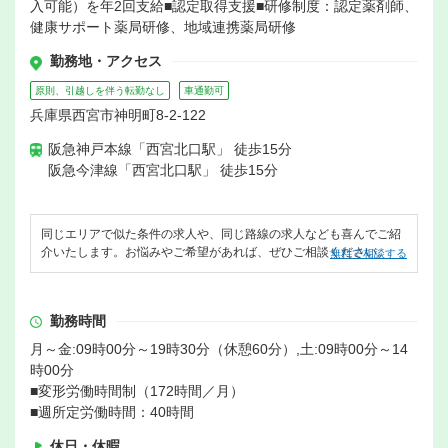
入可能）を年2回支給■認定取得支援■研修制度：認定薬剤師、
健康サポート薬局研修、地域連携薬局研修
勤務地・アクセス
原則、引越しを伴う転勤なし
車通勤可
兵庫県西宮市神明町8-2-122
阪急神戸本線「西宮北口駅」 徒歩15分
阪急今津線「西宮北口駅」 徒歩15分
同じエリアで似た条件の求人や、同じ路線の求人なども喜んでご紹
介いたします。お悩みやご希望があれば、ぜひご相談ください。
無料で相談する
勤務時間
月～金:09時00分～19時30分（休憩60分）,土:09時00分～14
時00分
■変形労働時間制（172時間／月）
■週所定労働時間：40時間
休日・休暇