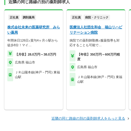
近隣の同じ路線の別の薬剤師求人
正社員
調剤薬局
正社員
病院・クリニック
株式会社未来の医薬研究所 みら
医療法人社団生和会 福山リハビ
い薬局
リテーション病院
年間休日126日♪賞与4ヶ月☆駅から
病院での薬剤師勤務♪服薬指導も対
徒歩8分！マイ…
応することも可能で…
【月収】28.0万円～38.0万円
【年収】350万円～600万円程
度
広島県 福山市
広島県 福山市
ＪＲ山陽本線(神戸－門司) 東福
山駅
ＪＲ山陽本線(神戸－門司) 東福
山駅
近隣の同じ路線の別の薬剤師求人をもっと見る