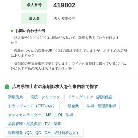
419802
求人番号
法人名
法人名非公開
お問い合わせの例
「求人番号〇〇〇〇〇〇に興味があるので、詳細を教えていただけます
か？」
「残業が少なめの店舗をJR〇〇線の沿線で探していますが、おすすめの店舗
はありますか？」
「薬剤師の募集を都内で探しています。マイナビ薬剤師に載っている〇〇以
外におすすめの求人はありますか？」等々
広島県福山市の薬剤師求人を仕事内容で探す
調剤薬局
病院・クリニック
ドラッグストア（調剤併設）
ドラッグストア（OTCのみ）
一般企業
学術・管理薬剤師
メディカルライター、 MSL、 DI、学術
品質管理・品質保証・PV・薬事
臨床開発（QA、QC、DM、統計解析など）