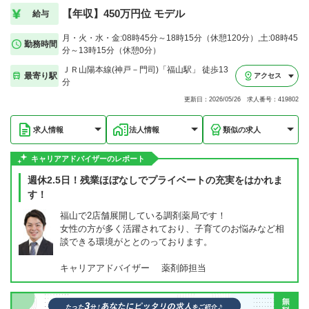
【年収】450万円位 モデル
給与
月・火・水・金:08時45分～18時15分（休憩120分）,土:08時45
勤務時間
分～13時15分（休憩0分）
ＪＲ山陽本線(神戸－門司)「福山駅」 徒歩13
最寄り駅
アクセス
分
更新日：2026/05/26 求人番号：419802
求人情報
法人情報
類似の求人
キャリアアドバイザーのレポート
週休2.5日！残業ほぼなしでプライベートの充実をはかれま
す！
福山で2店舗展開している調剤薬局です！
女性の方が多く活躍されており、子育てのお悩みなど相
談できる環境がととのっております。
キャリアアドバイザー 薬剤師担当