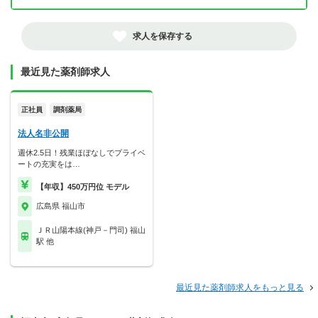
求人を保存する
最近見た薬剤師求人
正社員
調剤薬局
法人名非公開
週休2.5日！残業ほぼなしでプライベ
ートの充実をは…
【年収】450万円位 モデル
広島県 福山市
ＪＲ山陽本線(神戸－門司) 福山
駅 他
最近見た薬剤師求人をもっと見る