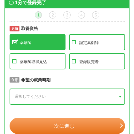
1分で登録完了
1
2
3
4
5
取得資格
必須
必須
薬剤師
認定薬剤師
薬剤師取得見込
登録販売者
取得予定年
希望の就業時期
必須
任意
年 3月
次に進む