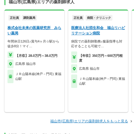
福山市(広島県)エリアの薬剤師求人
正社員
調剤薬局
正社員
病院・クリニック
株式会社未来の医薬研究所 みら
医療法人社団生和会 福山リハビ
い薬局
リテーション病院
年間休日126日♪賞与4ヶ月☆駅から
病院での薬剤師勤務♪服薬指導も対
徒歩8分！マイ…
応することも可能で…
【月収】28.0万円～38.0万円
【年収】350万円～600万円程
度
広島県 福山市
広島県 福山市
ＪＲ山陽本線(神戸－門司) 東福
山駅
ＪＲ山陽本線(神戸－門司) 東福
山駅
福山市(広島県)エリアの薬剤師求人をもっと見る