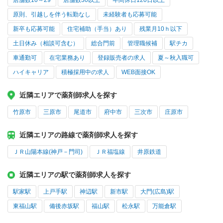
店舗数10～29
店舗数30以上
年間休日120日以上
原則、引越しを伴う転勤なし
未経験者も応募可能
新卒も応募可能
住宅補助（手当）あり
残業月10ｈ以下
土日休み（相談可含む）
総合門前
管理職候補
駅チカ
車通勤可
在宅業務あり
登録販売者の求人
夏～秋入職可
ハイキャリア
積極採用中の求人
WEB面接OK
近隣エリアで薬剤師求人を探す
竹原市
三原市
尾道市
府中市
三次市
庄原市
近隣エリアの路線で薬剤師求人を探す
ＪＲ山陽本線(神戸－門司)
ＪＲ福塩線
井原鉄道
近隣エリアの駅で薬剤師求人を探す
駅家駅
上戸手駅
神辺駅
新市駅
大門(広島)駅
東福山駅
備後赤坂駅
福山駅
松永駅
万能倉駅