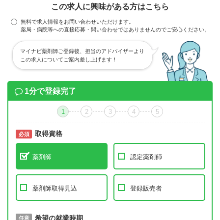
この求人に興味がある方はこちら
無料で求人情報をお問い合わせいただけます。
薬局・病院等への直接応募・問い合わせではありませんのでご安心ください。
マイナビ薬剤師ご登録後、担当のアドバイザーより
この求人についてご案内差し上げます！
1分で登録完了
1
2
3
4
5
取得資格
必須
必須
薬剤師
認定薬剤師
薬剤師取得見込
登録販売者
取得予定年
希望の就業時期
必須
任意