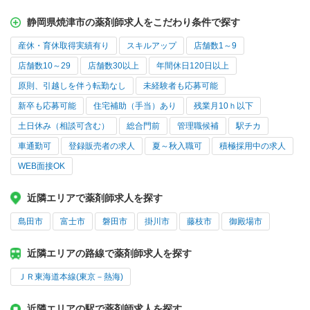
静岡県焼津市の薬剤師求人をこだわり条件で探す
産休・育休取得実績有り
スキルアップ
店舗数1～9
店舗数10～29
店舗数30以上
年間休日120日以上
原則、引越しを伴う転勤なし
未経験者も応募可能
新卒も応募可能
住宅補助（手当）あり
残業月10ｈ以下
土日休み（相談可含む）
総合門前
管理職候補
駅チカ
車通勤可
登録販売者の求人
夏～秋入職可
積極採用中の求人
WEB面接OK
近隣エリアで薬剤師求人を探す
島田市
富士市
磐田市
掛川市
藤枝市
御殿場市
近隣エリアの路線で薬剤師求人を探す
ＪＲ東海道本線(東京－熱海)
近隣エリアの駅で薬剤師求人を探す