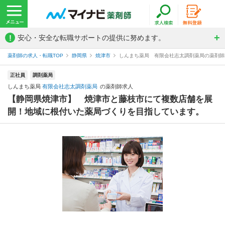
!
安心・安全な転職サポートの提供に努めます。
薬剤師の求人・転職TOP
静岡県
焼津市
しんまち薬局 有限会社志太調剤薬局の薬剤師
正社員
調剤薬局
しんまち薬局
有限会社志太調剤薬局
の薬剤師求人
【静岡県焼津市】 焼津市と藤枝市にて複数店舗を展
開！地域に根付いた薬局づくりを目指しています。