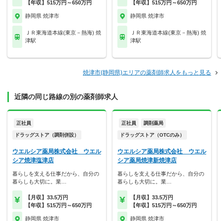
【年収】515万円～650万円
【年収】515万円～650万円
静岡県 焼津市
静岡県 焼津市
ＪＲ東海道本線(東京－熱海) 焼
ＪＲ東海道本線(東京－熱海) 焼
津駅
津駅
焼津市(静岡県)エリアの薬剤師求人をもっと見る
近隣の同じ路線の別の薬剤師求人
正社員
正社員
調剤薬局
ドラッグストア（調剤併設）
ドラッグストア（OTCのみ）
ウエルシア薬局株式会社 ウエル
ウエルシア薬局株式会社 ウエル
シア焼津塩津店
シア薬局焼津新焼津店
暮らしを支える仕事だから、自分の
暮らしを支える仕事だから、自分の
暮らしも大切に。業…
暮らしも大切に。業…
【月収】33.5万円
【月収】33.5万円
【年収】515万円～650万円
【年収】515万円～650万円
静岡県 焼津市
静岡県 焼津市