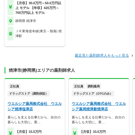
【月収】30.0万円～50.0万円以
上 モデル 【年収】420万円～
700万円以上 モデル
静岡県 焼津市
ＪＲ東海道本線(東京－熱海) 焼
津駅
最近見た薬剤師求人をもっと見る
焼津市(静岡県)エリアの薬剤師求人
正社員
正社員
調剤薬局
ドラッグストア（調剤併設）
ドラッグストア（OTCのみ）
ウエルシア薬局株式会社 ウエル
ウエルシア薬局株式会社 ウエル
シア焼津塩津店
シア薬局焼津新焼津店
暮らしを支える仕事だから、自分の
暮らしを支える仕事だから、自分の
暮らしも大切に。業…
暮らしも大切に。業…
【月収】33.5万円
【月収】33.5万円