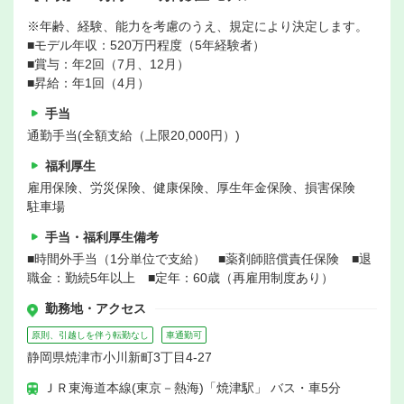
※年齢、経験、能力を考慮のうえ、規定により決定します。
■モデル年収：520万円程度（5年経験者）
■賞与：年2回（7月、12月）
■昇給：年1回（4月）
手当
通勤手当(全額支給（上限20,000円）)
福利厚生
雇用保険、労災保険、健康保険、厚生年金保険、損害保険
駐車場
手当・福利厚生備考
■時間外手当（1分単位で支給） ■薬剤師賠償責任保険 ■退
職金：勤続5年以上 ■定年：60歳（再雇用制度あり）
勤務地・アクセス
原則、引越しを伴う転勤なし
車通勤可
静岡県焼津市小川新町3丁目4-27
ＪＲ東海道本線(東京－熱海)「焼津駅」 バス・車5分