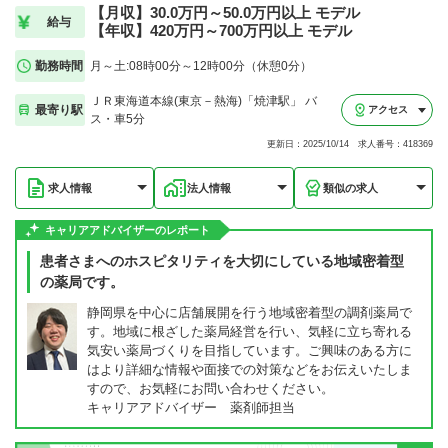
【月収】30.0万円～50.0万円以上 モデル
給与
【年収】420万円～700万円以上 モデル
勤務時間
月～土:08時00分～12時00分（休憩0分）
ＪＲ東海道本線(東京－熱海)「焼津駅」 バ
最寄り駅
アクセス
ス・車5分
更新日：2025/10/14 求人番号：418369
求人情報
法人情報
類似の求人
キャリアアドバイザーのレポート
患者さまへのホスピタリティを大切にしている地域密着型
の薬局です。
静岡県を中心に店舗展開を行う地域密着型の調剤薬局で
す。地域に根ざした薬局経営を行い、気軽に立ち寄れる
気安い薬局づくりを目指しています。ご興味のある方に
はより詳細な情報や面接での対策などをお伝えいたしま
すので、お気軽にお問い合わせください。
キャリアアドバイザー 薬剤師担当