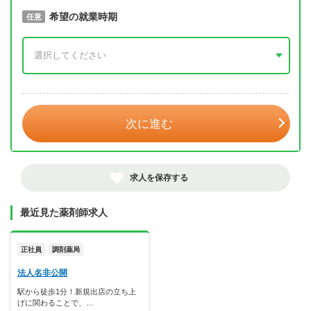
取得予定年
希望の就業時期
必須
任意
年 3月
次に進む
求人を保存する
最近見た薬剤師求人
正社員
調剤薬局
法人名非公開
駅から徒歩1分！新規出店の立ち上
げに関わることで、…