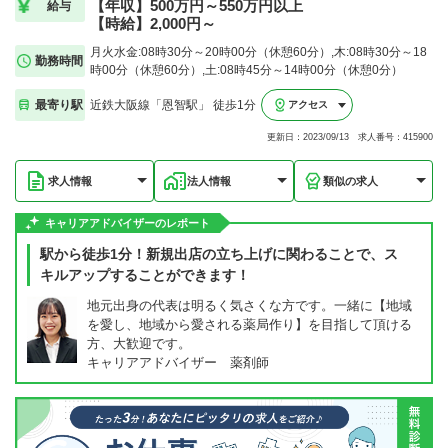
【年収】500万円～550万円以上
給与
【時給】2,000円～
月火水金:08時30分～20時00分（休憩60分）,木:08時30分～18
勤務時間
時00分（休憩60分）,土:08時45分～14時00分（休憩0分）
最寄り駅
近鉄大阪線「恩智駅」 徒歩1分
アクセス
更新日：2023/09/13 求人番号：415900
求人情報
法人情報
類似の求人
キャリアアドバイザーのレポート
駅から徒歩1分！新規出店の立ち上げに関わることで、ス
キルアップすることができます！
地元出身の代表は明るく気さくな方です。一緒に【地域
を愛し、地域から愛される薬局作り】を目指して頂ける
方、大歓迎です。
キャリアアドバイザー 薬剤師