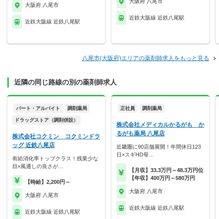
大阪府 八尾市
大阪府 八尾市
近鉄大阪線 近鉄八尾駅
近鉄大阪線 近鉄八尾駅
八尾市(大阪府)エリアの薬剤師求人をもっと見る
近隣の同じ路線の別の薬剤師求人
パート・アルバイト
調剤薬局
正社員
調剤薬局
ドラッグストア（調剤併設）
株式会社メディカルかるがも か
るがも薬局 八尾店
株式会社コクミン コクミンドラ
ッグ 近鉄八尾店
近畿圏に90店舗展開！年間休日123
日×スギHD母…
有給消化率トップクラス！残業少な
目×風通しの良さが…
【月収】33.3万円～48.3万円位
【年収】400万円～580万円
【時給】2,200円～
大阪府 八尾市
大阪府 八尾市
近鉄大阪線 近鉄八尾駅
近鉄大阪線 近鉄八尾駅