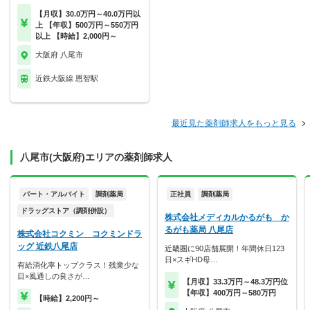
【月収】30.0万円～40.0万円以
上 【年収】500万円～550万円
以上 【時給】2,000円～
大阪府 八尾市
近鉄大阪線 恩智駅
最近見た薬剤師求人をもっと見る
八尾市(大阪府)エリアの薬剤師求人
パート・アルバイト
調剤薬局
正社員
調剤薬局
ドラッグストア（調剤併設）
株式会社メディカルかるがも か
るがも薬局 八尾店
株式会社コクミン コクミンドラ
ッグ 近鉄八尾店
近畿圏に90店舗展開！年間休日123
日×スギHD母…
有給消化率トップクラス！残業少な
目×風通しの良さが…
【月収】33.3万円～48.3万円位
【年収】400万円～580万円
【時給】2,200円～