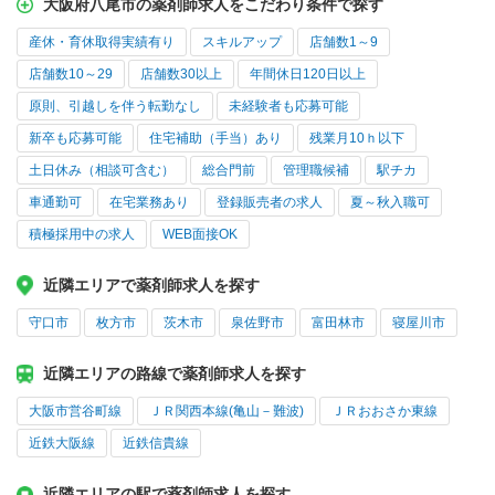
大阪府八尾市の薬剤師求人をこだわり条件で探す
産休・育休取得実績有り
スキルアップ
店舗数1～9
店舗数10～29
店舗数30以上
年間休日120日以上
原則、引越しを伴う転勤なし
未経験者も応募可能
新卒も応募可能
住宅補助（手当）あり
残業月10ｈ以下
土日休み（相談可含む）
総合門前
管理職候補
駅チカ
車通勤可
在宅業務あり
登録販売者の求人
夏～秋入職可
積極採用中の求人
WEB面接OK
近隣エリアで薬剤師求人を探す
守口市
枚方市
茨木市
泉佐野市
富田林市
寝屋川市
近隣エリアの路線で薬剤師求人を探す
大阪市営谷町線
ＪＲ関西本線(亀山－難波)
ＪＲおおさか東線
近鉄大阪線
近鉄信貴線
近隣エリアの駅で薬剤師求人を探す