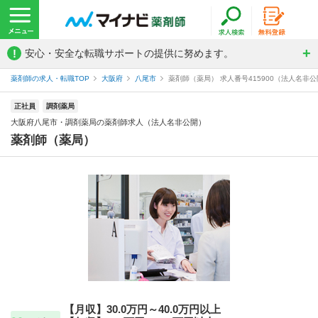
!
安心・安全な転職サポートの提供に努めます。
薬剤師の求人・転職TOP
大阪府
八尾市
薬剤師（薬局） 求人番号415900（法人名非
正社員
調剤薬局
大阪府八尾市・調剤薬局の薬剤師求人（法人名非公開）
薬剤師（薬局）
【月収】30.0万円～40.0万円以上