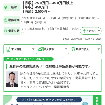
【月収】25.0万円～45.0万円以上
【年収】450万円
給与
【時給】2,500円～
月火水金:08時30分～19時00分（休憩90分）,土曜:08時30分～
勤務時間
13時00分（休憩0分）
ＪＲ山陰本線(京都－下関)「出雲市駅」 徒歩4
最寄り駅
アクセス
分
更新日：2026/05/26 求人番号：414896
求人情報
法人情報
類似の求人
キャリアアドバイザーのレポート
産育休の取得実績あり！復帰後は時短勤務が可能です♪
駅から徒歩4分の環境に立地しており、お車をお持ちでな
い方でもアクセスのしやすい薬局です。従業員同士仲が
良く、非常に雰囲気のよい薬局です。
キャリアアドバイザー 薬剤師担当