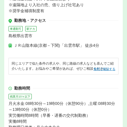
※遠隔地より入社の売、借り上げ社宅あり
※奨学金補填制度有
勤務地・アクセス
車通勤可
駅チカ
島根県出雲市
ＪＲ山陰本線(京都－下関)「出雲市駅」 徒歩4分
同じエリアで似た条件の求人や、同じ路線の求人なども喜んでご紹
介いたします。お悩みやご希望があれば、ぜひご相談ください。
無料で相談する
勤務時間
残業月10ｈ以下
月火水金:08時30分～19時00分（休憩90分）,土曜:08時30分
～13時00分（休憩0分）
実労働時間8時間（早番・遅番の交代制勤務）
実働8時間