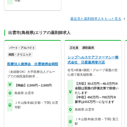
市駅
最近見た薬剤師求人をもっと見る
出雲市(島根県)エリアの薬剤師求人
パート・アルバイト
正社員
調剤薬局
病院・クリニック
シップヘルスケアファーマシー株
式会社 日星薬局斐川店
医療法人徳洲会 出雲徳洲会病院
在宅×研修×挑戦！グループ基盤の安
《未経験OK》大手医療法人グルー
心感で最先端医療…
プでの病院薬剤師求…
【月収】30.0万円～46.0万円※
【時給】2,500円～2,500円
金額は面接の評価次第で前後い
たします
島根県 出雲市
【年収】450万円～700万円※
新卒は415万円～になります
ＪＲ山陰本線(京都－下関) 出雲
市駅
島根県 出雲市
ＪＲ山陰本線(京都－下関) 直江
駅