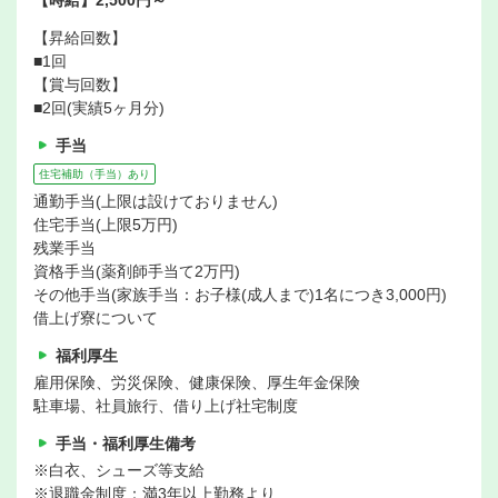
【時給】2,500円～
【昇給回数】
■1回
【賞与回数】
■2回(実績5ヶ月分)
手当
住宅補助（手当）あり
通勤手当(上限は設けておりません)
住宅手当(上限5万円)
残業手当
資格手当(薬剤師手当て2万円)
その他手当(家族手当：お子様(成人まで)1名につき3,000円)
借上げ寮について
福利厚生
雇用保険、労災保険、健康保険、厚生年金保険
駐車場、社員旅行、借り上げ社宅制度
手当・福利厚生備考
※白衣、シューズ等支給
※退職金制度：満3年以上勤務より