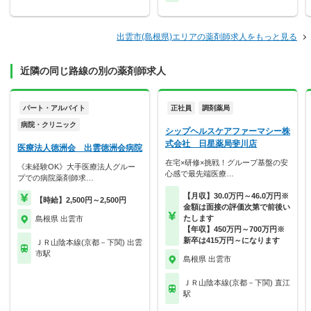
出雲市(島根県)エリアの薬剤師求人をもっと見る
近隣の同じ路線の別の薬剤師求人
パート・アルバイト
正社員
調剤薬局
病院・クリニック
シップヘルスケアファーマシー株
式会社 日星薬局斐川店
医療法人徳洲会 出雲徳洲会病院
在宅×研修×挑戦！グループ基盤の安
《未経験OK》大手医療法人グルー
心感で最先端医療…
プでの病院薬剤師求…
【月収】30.0万円～46.0万円※
【時給】2,500円～2,500円
金額は面接の評価次第で前後い
たします
島根県 出雲市
【年収】450万円～700万円※
新卒は415万円～になります
ＪＲ山陰本線(京都－下関) 出雲
市駅
島根県 出雲市
ＪＲ山陰本線(京都－下関) 直江
駅