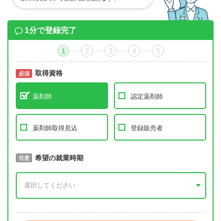
1分で登録完了
1
2
3
4
5
取得資格
必須
必須
薬剤師
認定薬剤師
薬剤師取得見込
登録販売者
取得予定年
希望の就業時期
必須
任意
年 3月