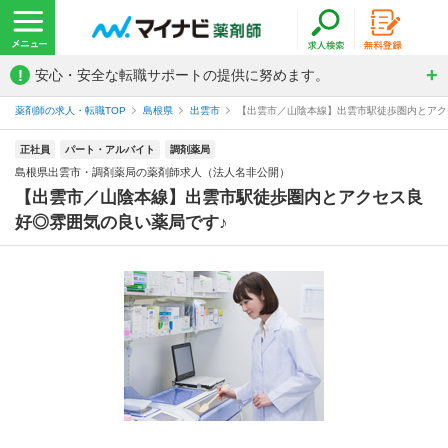
!
安心・安全な転職サポートの提供に努めます。
薬剤師の求人・転職TOP
島根県
出雲市
【出雲市／山陰本線】出雲市駅徒歩圏内とアクセ
正社員
パート・アルバイト
調剤薬局
島根県出雲市・調剤薬局の薬剤師求人（法人名非公開）
【出雲市／山陰本線】出雲市駅徒歩圏内とアクセス良
好◎雰囲気の良い薬局です♪