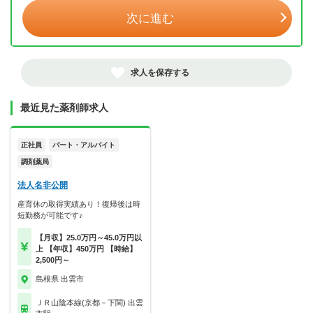
次に進む
求人を保存する
最近見た薬剤師求人
正社員
パート・アルバイト
調剤薬局
法人名非公開
産育休の取得実績あり！復帰後は時
短勤務が可能です♪
【月収】25.0万円～45.0万円以
上 【年収】450万円 【時給】
2,500円～
島根県 出雲市
ＪＲ山陰本線(京都－下関) 出雲