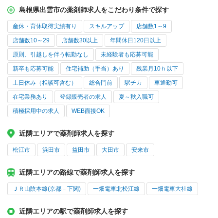
島根県出雲市の薬剤師求人をこだわり条件で探す
産休・育休取得実績有り
スキルアップ
店舗数1～9
店舗数10～29
店舗数30以上
年間休日120日以上
原則、引越しを伴う転勤なし
未経験者も応募可能
新卒も応募可能
住宅補助（手当）あり
残業月10ｈ以下
土日休み（相談可含む）
総合門前
駅チカ
車通勤可
在宅業務あり
登録販売者の求人
夏～秋入職可
積極採用中の求人
WEB面接OK
近隣エリアで薬剤師求人を探す
松江市
浜田市
益田市
大田市
安来市
近隣エリアの路線で薬剤師求人を探す
ＪＲ山陰本線(京都－下関)
一畑電車北松江線
一畑電車大社線
近隣エリアの駅で薬剤師求人を探す