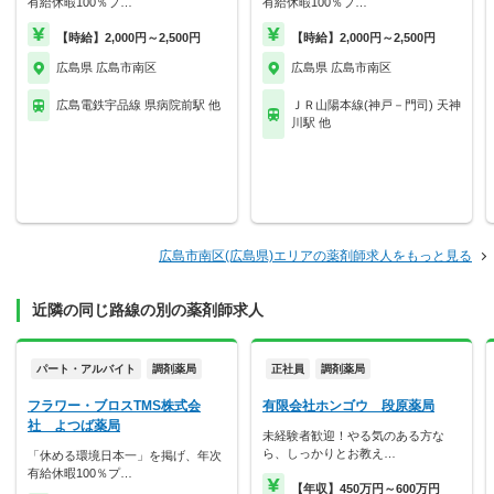
有給休暇100％プ…
有給休暇100％プ…
【時給】2,000円～2,500円
【時給】2,000円～2,500円
広島県 広島市南区
広島県 広島市南区
広島電鉄宇品線 県病院前駅 他
ＪＲ山陽本線(神戸－門司) 天神
川駅 他
広島市南区(広島県)エリアの薬剤師求人をもっと見る
近隣の同じ路線の別の薬剤師求人
パート・アルバイト
調剤薬局
正社員
調剤薬局
フラワー・ブロスTMS株式会
有限会社ホンゴウ 段原薬局
社 よつば薬局
未経験者歓迎！やる気のある方な
ら、しっかりとお教え…
「休める環境日本一」を掲げ、年次
有給休暇100％プ…
【年収】450万円～600万円