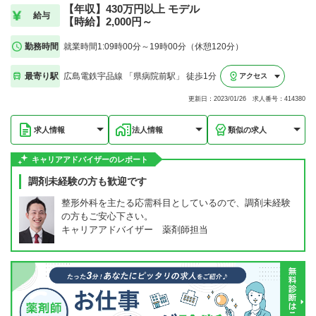
【年収】430万円以上 モデル
給与
【時給】2,000円～
勤務時間
就業時間1:09時00分～19時00分（休憩120分）
最寄り駅
広島電鉄宇品線 「県病院前駅」 徒歩1分
アクセス
更新日：2023/01/26 求人番号：414380
求人情報
法人情報
類似の求人
キャリアアドバイザーのレポート
調剤未経験の方も歓迎です
整形外科を主たる応需科目としているので、調剤未経験
の方もご安心下さい。
キャリアアドバイザー 薬剤師担当