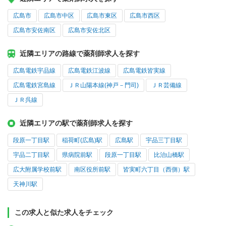
広島市
広島市中区
広島市東区
広島市西区
広島市安佐南区
広島市安佐北区
近隣エリアの路線で薬剤師求人を探す
広島電鉄宇品線
広島電鉄江波線
広島電鉄皆実線
広島電鉄宮島線
ＪＲ山陽本線(神戸－門司)
ＪＲ芸備線
ＪＲ呉線
近隣エリアの駅で薬剤師求人を探す
段原一丁目駅
稲荷町(広島)駅
広島駅
宇品三丁目駅
宇品二丁目駅
県病院前駅
段原一丁目駅
比治山橋駅
広大附属学校前駅
南区役所前駅
皆実町六丁目（西側）駅
天神川駅
この求人と似た求人をチェック