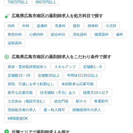
700万円以上
800万円以上
広島県広島市南区の薬剤師求人を処方科目で探す
内科
外科
皮膚科
耳鼻科
眼科
精神科
小児科
整形外科
心療内科
総合科目
消化器科
循環器科
歯科
泌尿器科
広島県広島市南区の薬剤師求人をこだわり条件で探す
産休・育休取得実績有り
スキルアップ
店舗数1～9
店舗数10～29
店舗数30以上
年間休日120日以上
原則、引越しを伴う転勤なし
未経験者も応募可能
新卒も応募可能
住宅補助（手当）あり
残業月10ｈ以下
土日休み（相談可含む）
総合門前
駅チカ
車通勤可
登録販売者の求人
夏～秋入職可
積極採用中の求人
WEB面接OK
近隣エリアで薬剤師求人を探す