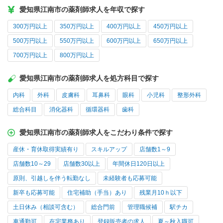
愛知県江南市の薬剤師求人を年収で探す
300万円以上
350万円以上
400万円以上
450万円以上
500万円以上
550万円以上
600万円以上
650万円以上
700万円以上
800万円以上
愛知県江南市の薬剤師求人を処方科目で探す
内科
外科
皮膚科
耳鼻科
眼科
小児科
整形外科
総合科目
消化器科
循環器科
歯科
愛知県江南市の薬剤師求人をこだわり条件で探す
産休・育休取得実績有り
スキルアップ
店舗数1～9
店舗数10～29
店舗数30以上
年間休日120日以上
原則、引越しを伴う転勤なし
未経験者も応募可能
新卒も応募可能
住宅補助（手当）あり
残業月10ｈ以下
土日休み（相談可含む）
総合門前
管理職候補
駅チカ
車通勤可
在宅業務あり
登録販売者の求人
夏～秋入職可