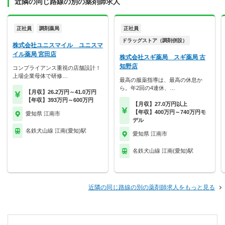
近隣の同じ路線の別の薬剤師求人
正社員
調剤薬局
正社員
ドラッグストア（調剤併設）
株式会社ユニスマイル ユニスマ
イル薬局 宮田店
株式会社スギ薬局 スギ薬局 古
知野店
コンプライアンス重視の店舗設計！
上場企業母体で研修…
最高の服薬指導は、最高の休息か
ら。年2回の4連休、…
【月収】26.2万円～41.0万円
【年収】393万円～600万円
【月収】27.0万円以上
【年収】400万円～740万円モ
愛知県 江南市
デル
名鉄犬山線 江南(愛知)駅
愛知県 江南市
名鉄犬山線 江南(愛知)駅
近隣の同じ路線の別の薬剤師求人をもっと見る