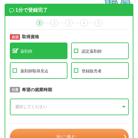
1分で登録完了
1
2
3
4
5
取得資格
必須
必須
薬剤師
認定薬剤師
薬剤師取得見込
登録販売者
取得予定年
希望の就業時期
必須
任意
年 3月
次に進む