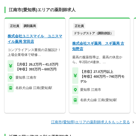
江南市(愛知県)エリアの薬剤師求人
正社員
調剤薬局
正社員
ドラッグストア（調剤併設）
株式会社ユニスマイル ユニスマ
イル薬局 宮田店
株式会社スギ薬局 スギ薬局 古
知野店
コンプライアンス重視の店舗設計！
上場企業母体で研修…
最高の服薬指導は、最高の休息か
ら。年2回の4連休、…
【月収】26.2万円～41.0万円
【年収】393万円～600万円
【月収】27.0万円以上
【年収】400万円～740万円モ
愛知県 江南市
デル
名鉄犬山線 江南(愛知)駅
愛知県 江南市
名鉄犬山線 江南(愛知)駅
江南市(愛知県)エリアの薬剤師求人をもっと見る