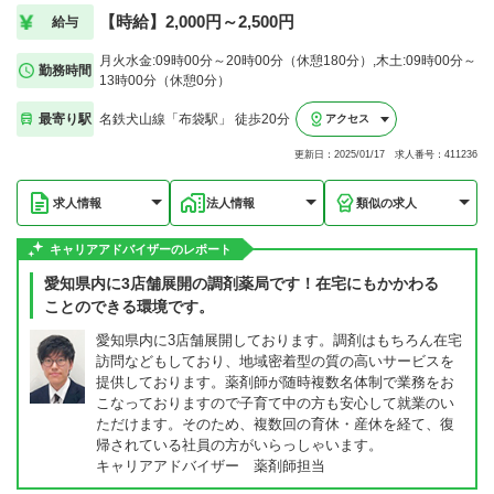
【時給】2,000円～2,500円
給与
月火水金:09時00分～20時00分（休憩180分）,木土:09時00分～
勤務時間
13時00分（休憩0分）
最寄り駅
名鉄犬山線「布袋駅」 徒歩20分
アクセス
更新日：2025/01/17 求人番号：411236
求人情報
法人情報
類似の求人
キャリアアドバイザーのレポート
愛知県内に3店舗展開の調剤薬局です！在宅にもかかわる
ことのできる環境です。
愛知県内に3店舗展開しております。調剤はもちろん在宅
訪問などもしており、地域密着型の質の高いサービスを
提供しております。薬剤師が随時複数名体制で業務をお
こなっておりますので子育て中の方も安心して就業のい
ただけます。そのため、複数回の育休・産休を経て、復
帰されている社員の方がいらっしゃいます。
キャリアアドバイザー 薬剤師担当